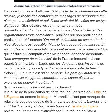
Dans ce long texte, il affirme :
"Depuis le déclenchement de cette
histoire, je reçois des centaines de messages de personnes qui
n’ont pas ma célébrité et qui disent avoir été blessées par ce type
d’attaque."
Sfar déplore les commentaires arrivés
"immédiatement" sur sa page Facebook et
"des articles et des
argumentaires tous semblables"
publiées sur son profil par les
partisans de Mélenchon.
"On me dit qu’aucune de ces méthodes
n’est illégale, c’est possible. Mais je les trouve dégueulasses. Et
aucun des autres candidats ne les utilise avec cette intensité.
" Lui
qui, assure-t-il, comptait voter Mélenchon, dénonce désormais
"une campagne de calomnies"
de la France Insoumise à son
égard. Sfar martèle :
"L’idée que les dirigeants des Insoumis ne
cautionneraient pas ce type d’attaque est un conte de fées."
Selon lui,
"Le but, c’est qu’on se taise. Un parti qui autorise à
cette échelle ce type de comportements risque d’avoir un
exercice du pouvoir inquiétant"
.
"
Non les insoumis ne sont pas totalitaires !"
A la suite de la publication de cette tribune, les sites de
L'Obs
, de
L’Express
ou encore
le blog
de Morandini, n’ont pas manqué de
relayer le coup de gueule de Sfar dans
Le Monde
.
L’Express
titre
sur Sfar
"harcelé par des mélenchonistes"
,
le site du
Figaro
pointe une
"campagne d’intimidation".
La tribune de Sfar a