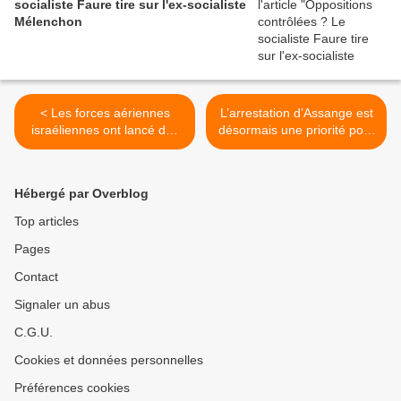
socialiste Faure tire sur l'ex-socialiste
Mélenchon
< Les forces aériennes
L’arrestation d’Assange est
israéliennes ont lancé des
désormais une priorité pour
missiles sur l'armée
la justice américaine !
syrienne à Quneitra
(Press TV) >
(Southfront)
Hébergé par Overblog
Top articles
Pages
Contact
Signaler un abus
C.G.U.
Cookies et données personnelles
Préférences cookies