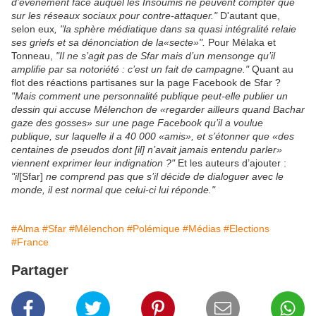
d’événement face auquel les Insoumis ne peuvent compter que
sur les réseaux sociaux pour contre-attaquer."
D'autant que,
selon eux
, "la sphère médiatique dans sa quasi intégralité relaie
ses griefs et sa dénonciation de la«secte»".
Pour Mélaka et
Tonneau,
"Il ne s’agit pas de Sfar mais d’un mensonge qu’il
amplifie par sa notoriété : c’est un fait de campagne."
Quant au
flot des réactions partisanes sur la page Facebook de Sfar ?
"Mais comment une personnalité publique peut-elle publier un
dessin qui accuse Mélenchon de «regarder ailleurs quand Bachar
gaze des gosses» sur une page Facebook qu’il a voulue
publique, sur laquelle il a 40 000 «amis», et s’étonner que «des
centaines de pseudos dont [il] n’avait jamais entendu parler»
viennent exprimer leur indignation ?"
Et les auteurs d’ajouter :
"il
[Sfar]
ne comprend pas que s’il décide de dialoguer avec le
monde, il est normal que celui-ci lui réponde."
#Alma
#Sfar
#Mélenchon
#Polémique
#Médias
#Elections
#France
Partager