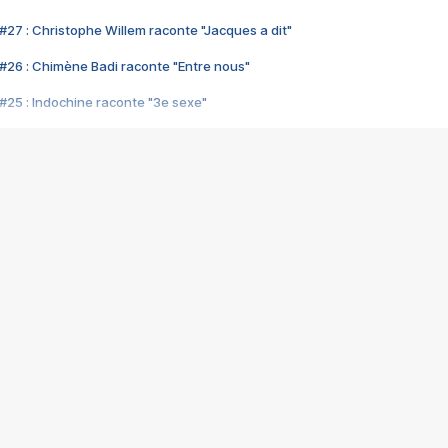
#27 : Christophe Willem raconte "Jacques a dit"
#26 : Chimène Badi raconte "Entre nous"
#25 : Indochine raconte "3e sexe"
#24 : Zaho raconte "C'est chelou"
#23 : Patrick Bruel raconte "Au café des délices"
#22 : Kyo raconte "Le chemin"
#21 : Nolwenn Leroy raconte "Cassé"
#20 : Patrick Hernandez raconte "Born to be alive"
#19 : Lorie raconte "Près de moi"
#18 : Michael Jones raconte "A nos actes manqués" (avec Jean-Jacque
#17 : Khaled raconte "Aïcha"
#16 : Corneille raconte "Parce qu'on vient de loin"