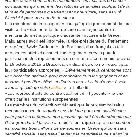
voir les bébés souffrant de malnutrition, les malades de cancer
non assurés qui meurent, les histoires de familles souffrant de la
faim et de personnes qui vivent sans nourriture, sans eau ni
électricité pour une année de plus »
.
Les membres de la clinique ont indiqué qu’ils profiteraient de leur
visite à Bruxelles pour tenter de faire campagne contre le
mémorandum et la politique d’austérité imposée à la Grèce.
Mais, après avoir été informée, la vice-présidente du Parlement
européen, Sylvie Guillaume, du Parti socialiste français, a fait
annuler les billets d’avion et l’hébergement prévus pour la
participation des représentants du centre à la cérémonie, prévue
le 15 octobre 2015 à Bruxelles, en disant qu’elle ne trouvait pas
leur participation appropriée.
« L’événement et la cérémonie sont
une occasion spéciale pour reconnaître tous les gagnants et ne
devraient pas être utilisés à d’autres fins, et cela n’a rien à voir
avec la qualité de votre
action
»
, a-t-elle dit.
Les représentants du centre qualifient d’« hypocrite » le prix
offert par les institutions européennes
Les membres du collectif ont déclaré que le prix symbolisait la
reconnaissance de
« quatre ans de lutte pour une société plus
juste pour les chômeurs non assurés qui ont été abandonnés par
l’État grec durant la crise »
, mais ils ont rappelé que
« ce combat
est pour les trois millions de personnes en Grèce qui sont sans
sécurité sociale, sans travail et dans la pauvreté la plus absolue