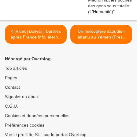
< [Vidéo] Bolivar : Barthès
Un hélicoptère saoudien
après France Info, éternel
abattu au Yémen (Press
retour d'une video tronquée
TV) >
(ASI)
Hébergé par Overblog
Top articles
Pages
Contact
Signaler un abus
C.G.U.
Cookies et données personnelles
Préférences cookies
Voir le profil de SLT sur le portail Overblog