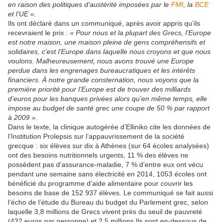
en raison des politiques d’austérité imposées par le
FMI
, la
BCE
et l’UE »
.
Ils ont déclaré dans un communiqué, après avoir appris qu’ils
recevraient le prix :
« Pour nous et la plupart des Grecs, l’Europe
est notre maison, une maison pleine de gens compréhensifs et
solidaires, c’est l’Europe dans laquelle nous croyons et que nous
voulons. Malheureusement, nous avons trouvé une Europe
perdue dans les engrenages bureaucratiques et les intérêts
financiers. À notre grande consternation, nous voyons que la
première priorité pour l’Europe est de trouver des milliards
d’euros pour les banques privées alors qu’en même temps, elle
impose au budget de santé grec une coupe de 50 % par rapport
à 2009 »
.
Dans le texte, la clinique autogérée d’Elliniko cite les données de
l’Institution Prolepsis sur l’appauvrissement de la société
grecque : six élèves sur dix à Athènes (sur 64 écoles analysées)
ont des besoins nutritionnels urgents, 11 % des élèves ne
possèdent pas d’assurance-maladie, 7 % d’entre eux ont vécu
pendant une semaine sans électricité en 2014, 1053 écoles ont
bénéficié du programme d’aide alimentaire pour couvrir les
besoins de base de 152 937 élèves. Le communiqué se fait aussi
l’écho de l’étude du Bureau du budget du Parlement grec, selon
laquelle 3,8 millions de Grecs vivent près du seuil de pauvreté
(432 euros par personne) et 2,5 millions Ils sont en-dessous de