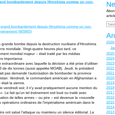
s grand bombardement depuis Hiroshima comme un non-
Ne
Abonn
artic
Email
Ar
2026
s grande bombe depuis la destruction nucléaire d'Hiroshima
Ja
rre mondiale. Vingt-quatre heures plus tard, ce
2025
ent mondial majeur – était traité par les médias
2024
ns importance.
2023
 extraordinaire avec laquelle la décision a été prise d’utiliser
2022
3 de dix tonnes (aussi appelée MOAB). Jeudi, le président
2021
ait pas demandé l’autorisation de bombarder la province
2020
kistan. Vendredi, le commandant américain en Afghanistan a
2019
était la sienne.
2018
 vendredi soir, il n'y avait pratiquement aucune mention du
2017
. Le fait qu’un tel événement soit loué ou traité avec
2016
lisation de telles armes – ou pire – est devenue la «nouvelle
2015
s opérations ordinaires de l'impérialisme américain dans le
2014
2013
ns ont salué l'attaque ou maintenu un silence éditorial. La