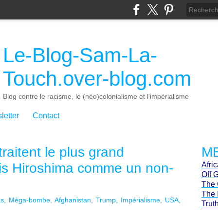
Le-Blog-Sam-La-
Touch.over-blog.com
Blog contre le racisme, le (néo)colonialisme et l'impérialisme
letter
Contact
traitent le plus grand
ME
s Hiroshima comme un non-
Afri
Off 
The 
The 
as
Méga-bombe
Afghanistan
Trump
Impérialisme
USA
Trut