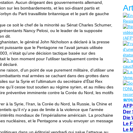
station. Aucun dirigeant des gouvernements allemand,
Ar
tion sur les bombardements, et les soi-disant partis et
yn du Parti travailliste britannique et le parti de gauche
ue ce soit le chef de la minorité au Sénat Charles Schumer,
eprésentants Nancy Pelosi, ou le leader de la supposée
n dit.
hanistan, le général John Nicholson a déclaré à la presse
nt puissante que le Pentagone ne l'avait jamais utilisée
003, n'était qu'une décision tactique basée sur des
tait le bon moment pour l'utiliser tactiquement contre la
il déclaré.
une raison, d'un point de vue purement militaire, d'utiliser une
 combattants mal armées se cachant dans des grottes dans
siles sur la Syrie et l’ultimatum du secrétaire d'État Rex
ne qu’il cesse tout soutien au régime syrien, et au milieu des
re préventive imminente contre la Corée du Nord, les motifs
MEDI
à la Syrie, l'Iran, la Corée du Nord, la Russie, la Chine et
AFP
ntiels qu'il n'y a pas de limite à la violence que l'armée
Der 
s intérêts mondiaux de l'impérialisme américain. La prochaine
Die 
rmes nucléaires, et le Pentagone a voulu envoyer un message
Le F
Le 
litiques dans un éditorial vendredi qui salue l'attaque au