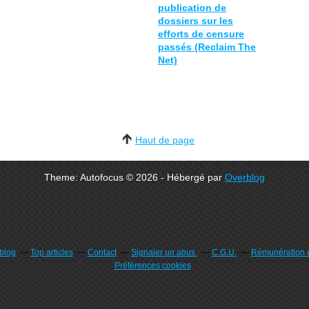
publication de
dossiers sur les
efforts de censure
passés (Reclaim The
Net)
Haut de page
Theme: Autofocus © 2026 - Hébergé par
Overblog
rblog
Top articles
Contact
Signaler un abus
C.G.U.
Rémunération e
Préférences cookies