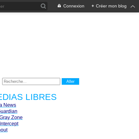
Connexion
+
Créer mon blog
DIAS LIBRES
ca News
Guardian
Gray Zone
Intercept
hout