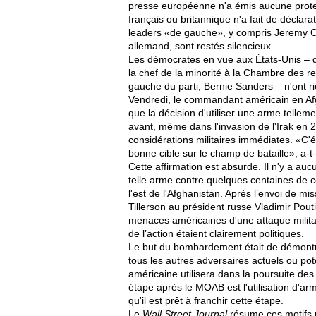
presse européenne n'a émis aucune prote
français ou britannique n'a fait de déclara
leaders «de gauche», y compris Jeremy Corb
allemand, sont restés silencieux.
Les démocrates en vue aux États-Unis – q
la chef de la minorité à la Chambre des r
gauche du parti, Bernie Sanders – n'ont rie
Vendredi, le commandant américain en Afg
que la décision d'utiliser une arme telleme
avant, même dans l'invasion de l'Irak en 2
considérations militaires immédiates. «C'é
bonne cible sur le champ de bataille», a-t-
Cette affirmation est absurde. Il n'y a auc
telle arme contre quelques centaines de
l'est de l'Afghanistan. Après l’envoi de mis
Tillerson au président russe Vladimir Pouti
menaces américaines d'une attaque militai
de l’action étaient clairement politiques.
Le but du bombardement était de démontrer 
tous les autres adversaires actuels ou pote
américaine utilisera dans la poursuite de
étape après le MOAB est l'utilisation d'a
qu'il est prêt à franchir cette étape.
Le
Wall Street Journal
résume ces motifs po