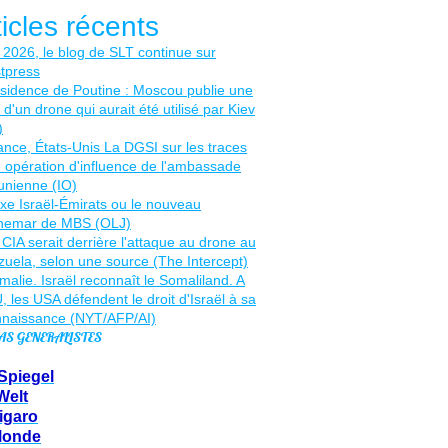
ticles récents
AS GENERALISTES
Spiegel
Welt
igaro
Monde