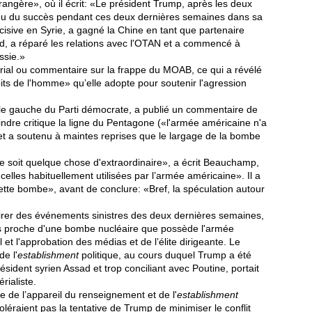
rangère», où il écrit: «Le président Trump, après les deux
nnu du succès pendant ces deux dernières semaines dans sa
écisive en Syrie, a gagné la Chine en tant que partenaire
rd, a réparé les relations avec l'OTAN et a commencé à
ssie.»
rial ou commentaire sur la frappe du MOAB, ce qui a révélé
its de l'homme» qu’elle adopte pour soutenir l'agression
aile gauche du Parti démocrate, a publié un commentaire de
dre critique la ligne du Pentagone («l'armée américaine n'a
et a soutenu à maintes reprises que le largage de la bombe
e soit quelque chose d'extraordinaire», a écrit Beauchamp,
elles habituellement utilisées par l’armée américaine». Il a
r cette bombe», avant de conclure: «Bref, la spéculation autour
 tirer des événements sinistres des deux dernières semaines,
lus proche d'une bombe nucléaire que possède l'armée
t l'approbation des médias et de l’élite dirigeante. Le
de l'
establishment
politique, au cours duquel Trump a été
sident syrien Assad et trop conciliant avec Poutine, portait
rialiste.
le de l’appareil du renseignement et de l'
establishment
oléraient pas la tentative de Trump de minimiser le conflit