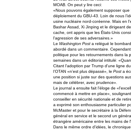
MOAB. On peut y lire ceci:
«Nous pouvons également supposer que le
déploiement du GBU-43. Loin de nous l’id
usine nucléaire nord-coréenne. Mais en l
Bashar Assad, Xi Jinping et le dirigeant de
cache, ont appris que les États-Unis con
l'agression de ses adversaires.»
Le
Washington Post
a relégué le bombarde
abordé dans un commentaire. Cependant, i
politique pour les retournements dans la 
semaines dans un éditorial intitulé: «Quan
Citant l'adoption par Trump d'une ligne dur
l’OTAN «n’est plus dépassé», le
Post
a écr
une position si juste sur des questions au
mais de célébrer, avec prudence».
Le journal a ensuite fait l'éloge de «l'ex
commencé à mettre en place», soulignant 
conseiller en sécurité nationale et de ret
a exprimé son enthousiasme particulier po
McMaster et pour le secrétaire à la Défe
général en service et le second un général à
étrangère américaine entre les mains de 
Dans le même ordre d'idées, le chroniqueur