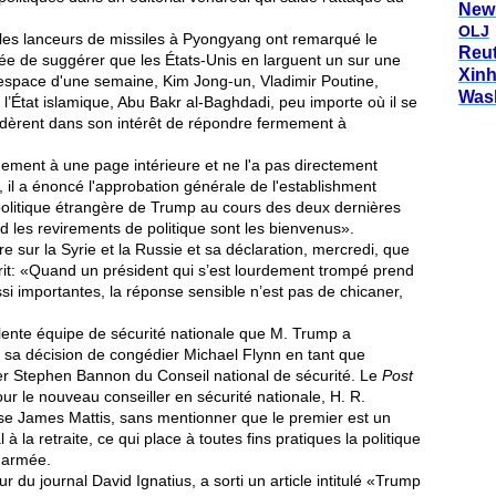
New
OLJ
s lanceurs de missiles à Pyongyang ont remarqué le
Reu
ée de suggérer que les États-Unis en larguent un sur une
Xin
'espace d'une semaine, Kim Jong-un, Vladimir Poutine,
Was
 l’État islamique, Abu Bakr al-Baghdadi, peu importe où il se
sidèrent dans son intérêt de répondre fermement à
ment à une page intérieure et ne l'a pas directement
l a énoncé l'approbation générale de l'establishment
politique étrangère de Trump au cours des deux dernières
d les revirements de politique sont les bienvenus».
e sur la Syrie et la Russie et sa déclaration, mercredi, que
it: «Quand un président qui s’est lourdement trompé prend
ssi importantes, la réponse sensible n’est pas de chicaner,
cellente équipe de sécurité nationale que M. Trump a
sa décision de congédier Michael Flynn en tant que
irer Stephen Bannon du Conseil national de sécurité. Le
Post
ur le nouveau conseiller en sécurité nationale, H. R.
nse James Mattis, sans mentionner que le premier est un
 la retraite, ce qui place à toutes fins pratiques la politique
l'armée.
 du journal David Ignatius, a sorti un article intitulé «Trump