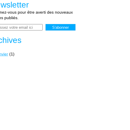
wsletter
ez-vous pour être averti des nouveaux
les publiés.
chives
nvier
(1)