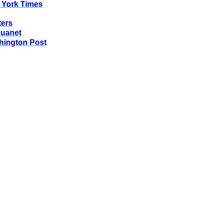
 York Times
ters
huanet
hington Post