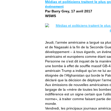
Médias et politiciens traitent le plu
événement
Par Barry Grey, 17 avril 2017
WSWS
Jeudi, l’armée américaine a largué sa plu
et de Nagasaki à la fin de la Seconde Gue
développement – à tous égards, un événem
américains et européens comme étant sa
Personne ne s’est dit inquiet de la manière
une bombe à effet de souffle massif GB-4
américain Trump a indiqué qu’on ne lui av
éloignée de l'Afghanistan qui borde le Pa
déclaré que la décision de déployer l'arme 
Aux émissions de nouvelles américaines de
largage de la «mère de toutes les bombes»
indifférence est un signe certain que l'uti
norme», à traiter comme faisant partie de
monde.
Vendredi, les principaux journaux américai