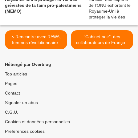
grévistes de la faim pro-palestiniens
(MEMO)
< Rencontre avec RAWA,
"Cabinet noir": des
femmes révolutionnaires
collaborateurs de François
afghanes: « Les USA ont
Hollande ont reçu des
réinstallé au pouvoir des
menaces de mort
criminels intégristes
(Huffington Post) >
Hébergé par Overblog
islamiques. » (Rawa.org)
Top articles
Pages
Contact
Signaler un abus
C.G.U.
Cookies et données personnelles
Préférences cookies