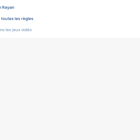
im Rayan
 toutes les règles
s les jeux vidéo
us choquant de Rockstar ? - Le scandale BULLY
e plus moche de Steam
du RÊVE tourne au CAUCHEMAR
pendant 8 heures
it… à tort
umiliés par un jeu vidéo
ire - Final Fantasy 8
ti un empire - Age of Empires
story DOFUS