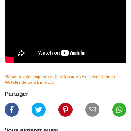
#Macron
#Médiasphère
#LCI
#Censure
#Elections
#France
#Articles de Sam La Touch
Partager
Vous aimerez aussi