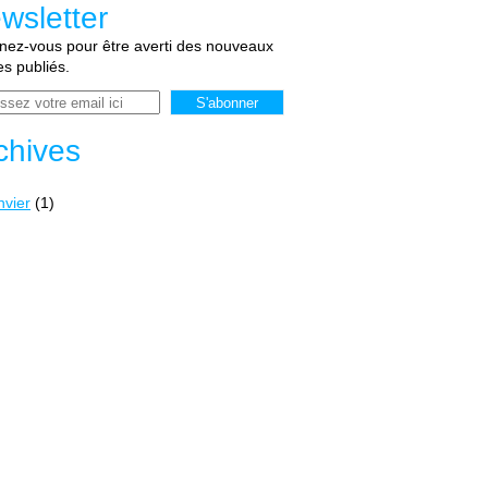
wsletter
ez-vous pour être averti des nouveaux
les publiés.
chives
nvier
(1)