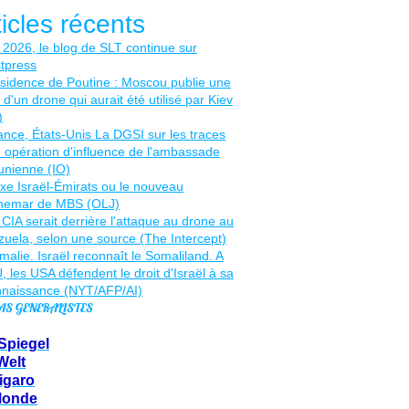
ticles récents
AS GENERALISTES
Spiegel
Welt
igaro
Monde