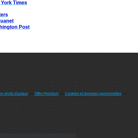
 York Times
ters
huanet
hington Post
n droits d'auteur
Offre Premium
Cookies et données personnelles