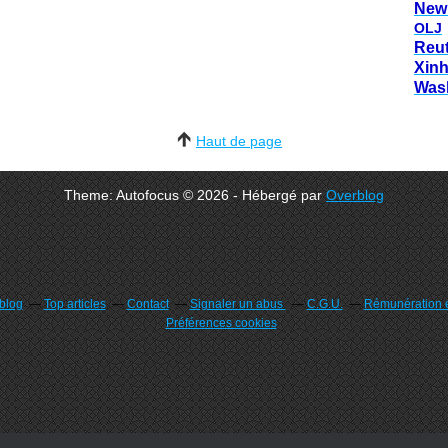
New
OLJ
Reu
Xin
Was
Haut de page
Theme: Autofocus © 2026 - Hébergé par
Overblog
rblog
Top articles
Contact
Signaler un abus
C.G.U.
Rémunération e
Préférences cookies