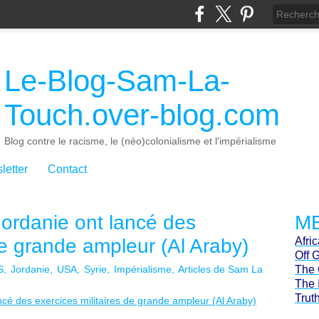
Le-Blog-Sam-La-
Touch.over-blog.com
Blog contre le racisme, le (néo)colonialisme et l'impérialisme
letter
Contact
Jordanie ont lancé des
ME
de grande ampleur (Al Araby)
Afri
Off 
S
Jordanie
USA
Syrie
Impérialisme
Articles de Sam La
The 
The 
Trut