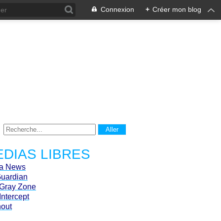
Connexion
+
Créer mon blog
DIAS LIBRES
ca News
Guardian
Gray Zone
Intercept
hout