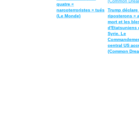
quatre «
narcoterroristes » tués
Trump déclare
(Le Monde)
riposterons » 
mort et les bl
d'Etatsuniens 
Syrie. Le
Commandeme
central US accu
(Common Drea