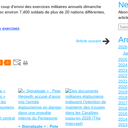
Ne
e coup d'envoi des exercices militaires annuels dimanche
c environ 7,400 soldats de plus de 20 nations différentes,
Abonn
artic
Email
y exercises
Ar
Article suivant
2026
Ja
2025
t
0
2024
2023
2022
2021
2020
2019
2018
2017
2016
2015
2014
2013
« Signalgate » : Pete