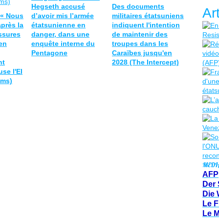
Hegseth accusé
Des documents
Ar
 « Nous
d’avoir mis l’armée
militaires étatsuniens
après la
étatsunienne en
indiquent l'intention
essures
danger, dans une
de maintenir des
en
enquête interne du
troupes dans les
Pentagone
Caraïbes jusqu'en
nt
2028 (The Intercept)
se l'EI
ms)
MEDI
AFP
Der 
Die 
Le F
Le 