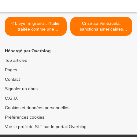
< Libye, migrants : l'Italie,
Crise au Venezuela:
traitée comme une
sanctions américaines
«colonie» par Macron,
contre 13 Vénézuéliens
exprime son mal-être
(AFP) >
(Russia Today)
Hébergé par Overblog
Top articles
Pages
Contact
Signaler un abus
C.G.U.
Cookies et données personnelles
Préférences cookies
Voir le profil de SLT sur le portail Overblog