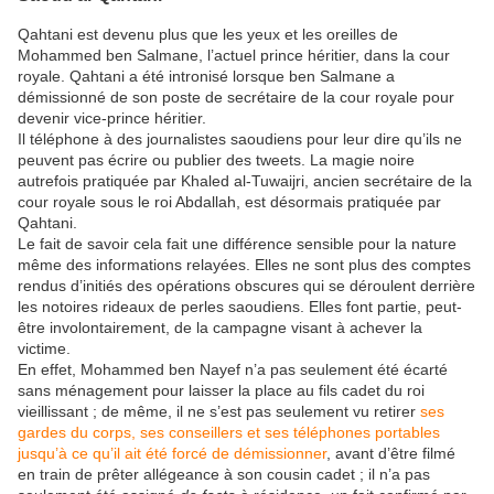
Qahtani est devenu plus que les yeux et les oreilles de
Mohammed ben Salmane, l’actuel prince héritier, dans la cour
royale. Qahtani a été intronisé lorsque ben Salmane a
démissionné de son poste de secrétaire de la cour royale pour
devenir vice-prince héritier.
Il téléphone à des journalistes saoudiens pour leur dire qu’ils ne
peuvent pas écrire ou publier des tweets. La magie noire
autrefois pratiquée par Khaled al-Tuwaijri, ancien secrétaire de la
cour royale sous le roi Abdallah, est désormais pratiquée par
Qahtani.
Le fait de savoir cela fait une différence sensible pour la nature
même des informations relayées. Elles ne sont plus des comptes
rendus d’initiés des opérations obscures qui se déroulent derrière
les notoires rideaux de perles saoudiens. Elles font partie, peut-
être involontairement, de la campagne visant à achever la
victime.
En effet, Mohammed ben Nayef n’a pas seulement été écarté
sans ménagement pour laisser la place au fils cadet du roi
vieillissant ; de même, il ne s’est pas seulement vu retirer
ses
gardes du corps, ses conseillers et ses téléphones portables
jusqu’à ce qu’il ait été forcé de démissionner
, avant d’être filmé
en train de prêter allégeance à son cousin cadet ; il n’a pas