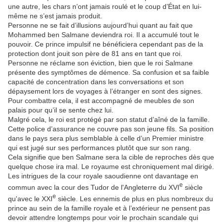
une autre, les chars n’ont jamais roulé et le coup d’État en lui-
même ne s’est jamais produit.
Personne ne se fait d’illusions aujourd’hui quant au fait que
Mohammed ben Salmane deviendra roi. Il a accumulé tout le
pouvoir. Ce prince impulsif ne bénéficiera cependant pas de la
protection dont jouit son père de 81 ans en tant que roi.
Personne ne réclame son éviction, bien que le roi Salmane
présente des symptômes de démence. Sa confusion et sa faible
capacité de concentration dans les conversations et son
dépaysement lors de voyages à l’étranger en sont des signes.
Pour combattre cela, il est accompagné de meubles de son
palais pour qu’il se sente chez lui.
Malgré cela, le roi est protégé par son statut d’aîné de la famille.
Cette police d’assurance ne couvre pas son jeune fils. Sa position
dans le pays sera plus semblable à celle d’un Premier ministre
qui est jugé sur ses performances plutôt que sur son rang.
Cela signifie que ben Salmane sera la cible de reproches dès que
quelque chose ira mal. Le royaume est chroniquement mal dirigé.
Les intrigues de la cour royale saoudienne ont davantage en
e
commun avec la cour des Tudor de l'Angleterre du XVI
siècle
e
qu'avec le XXI
siècle. Les ennemis de plus en plus nombreux du
prince au sein de la famille royale et à l’extérieur ne pensent pas
devoir attendre longtemps pour voir le prochain scandale qui