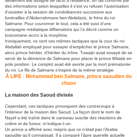
seulement été assigné
de facto
à résidence, un fait confirmé par
des informations selon lesquelles il s’est vu refuser l’autorisation
d’assister à la session de condoléances successive aux
funérailles d’Abderrahmane ben Abdelaziz, le frère du roi
Salmane. Pour couronner le tout, cela a été suivi d’une
campagne médiatique diffamatoire qui l’a décrit comme un
toxicomane accro à la morphine.
Ironiquement, ce sont ces mêmes tactiques que la cour du roi
Abdallah employait pour essayer d’empêcher le prince Salmane,
alors prince héritier, d’hériter du trône. Tuwaijri avait essayé de se
servir de la démence de Salmane pour placer le prince Mitaeb en
pole position. Le complot avait été avorté par la mort prématurée
du roi. Le fils de Salmane s’inspire de la même stratégie.
À LIRE : Mohammed ben Salmane, prince saoudien du
chaos
La maison des Saoud divisée
Cependant, ces tactiques provoquent des contrecoups à
l’intérieur de la maison des Saoud. La façon dont le nom de
Nayef a été traîné dans le caniveau suscite des réactions de
colère et de fureur, m’indique-t-on.
Un prince a affirmé avec mépris que ce n’était pas l’Arabie
saoudite qu’il connaissait. Il a comparé l’âpre querelle actuelle