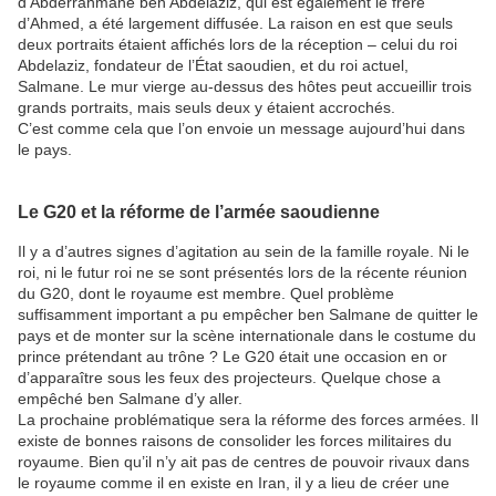
d’Abderrahmane ben Abdelaziz, qui est également le frère
d’Ahmed, a été largement diffusée. La raison en est que seuls
deux portraits étaient affichés lors de la réception – celui du roi
Abdelaziz, fondateur de l’État saoudien, et du roi actuel,
Salmane. Le mur vierge au-dessus des hôtes peut accueillir trois
grands portraits, mais seuls deux y étaient accrochés.
C’est comme cela que l’on envoie un message aujourd’hui dans
le pays.
Le G20 et la réforme de l’armée saoudienne
Il y a d’autres signes d’agitation au sein de la famille royale. Ni le
roi, ni le futur roi ne se sont présentés lors de la récente réunion
du G20, dont le royaume est membre. Quel problème
suffisamment important a pu empêcher ben Salmane de quitter le
pays et de monter sur la scène internationale dans le costume du
prince prétendant au trône ? Le G20 était une occasion en or
d’apparaître sous les feux des projecteurs. Quelque chose a
empêché ben Salmane d’y aller.
La prochaine problématique sera la réforme des forces armées. Il
existe de bonnes raisons de consolider les forces militaires du
royaume. Bien qu’il n’y ait pas de centres de pouvoir rivaux dans
le royaume comme il en existe en Iran, il y a lieu de créer une