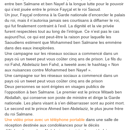
entre ben Salmane et ben Nayef à la longue lutte pour le pouvoir
qui s’est jouée entre le prince Fayçal et le roi Saoud.
Un jour, Fayçal ordonna à la Garde nationale d’encercler le palais
du roi, mais il n’autorisa jamais ses courtisans à diffamer le roi,
qui fut finalement contraint à l’exil. La dignité et la vie privée
furent respectées tout au long de l’intrigue. Ce n’est pas le cas
aujourd’hui, ce qui est peut-être la raison pour laquelle les
Saoudiens estiment que Mohammed ben Salmane les emmène
dans des eaux inexplorées.
Une campagne sur les réseaux sociaux a commencé dans un
pays où un tweet peut vous coûter cinq ans de prison. Le fils du
roi Fahd, Abdelaziz ben Fahd, a tweeté avec le hashtag « Non
aux nuisances contre Mohammed ben Nayef ».
Une campagne sur les réseaux sociaux a commencé dans un
pays où un tweet peut vous coûter cinq ans de prison
Deux personnes se sont érigées en visages publics de
l’opposition à ben Salmane. Le premier est le prince Mitaeb ben
Abdallah, qui conserve son poste de ministre et dirige la Garde
nationale. Les plans visant à s’en débarrasser sont au point mort.
Le second est le prince Ahmed ben Abdelaziz, le plus jeune frère
du roi Salmane.
Une vidéo prise avec un téléphone portable
dans une salle de
réception destinée aux condoléances pour le décès