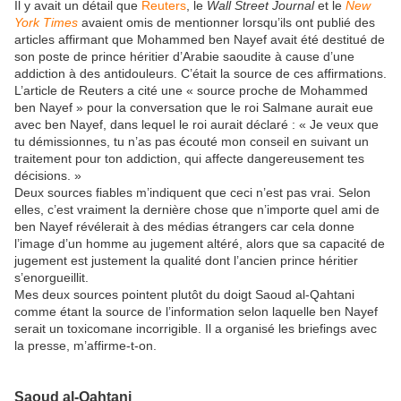
Il y avait un détail que
Reuters
, le
Wall Street Journal
et le
New
York Times
avaient omis de mentionner lorsqu’ils ont publié des
articles affirmant que Mohammed ben Nayef avait été destitué de
son poste de prince héritier d’Arabie saoudite à cause d’une
addiction à des antidouleurs. C’était la source de ces affirmations.
L’article de Reuters a cité une « source proche de Mohammed
ben Nayef » pour la conversation que le roi Salmane aurait eue
avec ben Nayef, dans lequel le roi aurait déclaré : « Je veux que
tu démissionnes, tu n’as pas écouté mon conseil en suivant un
traitement pour ton addiction, qui affecte dangereusement tes
décisions. »
Deux sources fiables m’indiquent que ceci n’est pas vrai. Selon
elles, c’est vraiment la dernière chose que n’importe quel ami de
ben Nayef révélerait à des médias étrangers car cela donne
l’image d’un homme au jugement altéré, alors que sa capacité de
jugement est justement la qualité dont l’ancien prince héritier
s’enorgueillit.
Mes deux sources pointent plutôt du doigt Saoud al-Qahtani
comme étant la source de l’information selon laquelle ben Nayef
serait un toxicomane incorrigible. Il a organisé les briefings avec
la presse, m’affirme-t-on.
Saoud al-Qahtani