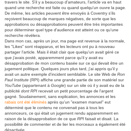
travers le site. S'il y a beaucoup d'amateurs, l'article va en haut
quand une recherche est faite ou quand quelqu'un ouvre la page.
De même, les articles peuvent être envoyés à Coventry s'ils
reçoivent beaucoup de marques négatives, de sorte que les
approbations ou désapprobations peuvent être très importantes
pour déterminer quel type d'audience est atteint ou ce qu'une
recherche révélera.
Dans mon cas, après un jour, ma page est revenue à la normale,
les "Likes" sont réapparus, et les lecteurs ont pu à nouveau
partager l'article. Mais il était clair que quelqu'un avait géré ce
que j'avais posté, apparemment parce qu'il y avait eu
désapprobation de mon contenu basée sur ce qui devait être un
jugement politique. Quelques jours plus tard, j'ai appris qu'il y
avait un autre exemple d'incident semblable. Le site Web de
Ron
Paul Institute
(RPI) affiche une grande partie de son matériel sur
YouTube
(appartenant à
Google
) sur un site où il y avait eu de la
publicité
dont RPI
recevait un petit pourcentage de l'argent
gagné. Soudainement, sans explication, les annonces et les
rabais ont été éliminés
après qu'un "examen manuel" eut
déterminé que le contenu ne convenait pas à tous les
annonceurs, ce qui était un jugement rendu apparemment en
raison de la désapprobation de ce que
RPI
faisait et disait. La
possibilité de commenter et de lier les morceaux a également été
désactivée.