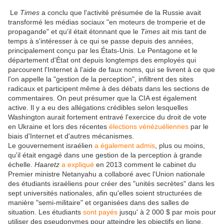
Le
Times
a conclu que l'activité présumée de la Russie avait
transformé les médias sociaux "en moteurs de tromperie et de
propagande" et qu'il était étonnant que le
Times
ait mis tant de
temps à s'intéresser à ce qui se passe depuis des années,
principalement conçu par les États-Unis. Le Pentagone et le
département d'État ont depuis longtemps des employés qui
parcourent l'Internet à l'aide de faux noms, qui se livrent à ce que
l'on appelle la "gestion de la perception", infiltrent des sites
radicaux et participent même à des débats dans les sections de
commentaires. On peut présumer que la CIA est également
active. Il y a eu des allégations crédibles selon lesquelles
Washington aurait fortement entravé l'exercice du droit de vote
en Ukraine et lors des récentes
élections vénézuéliennes
par le
biais d'Internet et d'autres mécanismes.
Le gouvernement israélien
a également admis
, plus ou moins,
qu'il était engagé dans une gestion de la perception à grande
échelle.
Haaretz
a expliqué
en 2013 comment le cabinet du
Premier ministre Netanyahu a collaboré avec l'Union nationale
des étudiants israéliens pour créer des "unités secrètes" dans les
sept universités nationales, afin qu'elles soient structurées de
manière "semi-militaire" et organisées dans des salles de
situation. Les étudiants
sont payés
jusqu' à 2 000 $ par mois pour
utiliser des pseudonymes pour atteindre les objectifs en ligne.