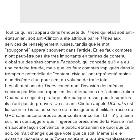
Tout ce qui est apparu dans l'enquête du
Times
qui était soit anti-
étatsunien, soit anti-Clinton a été attribué par le
Times
aux
services de renseignement russes, tandis que le mot
"soupçonné" apparaît souvent dans l'article. Et les faux comptes
n'ont peut-être pas été très importants en termes de contenu
global sur des sites comme
Facebook
, qui concède qu'il y a eu
une certaine fraude, mais que les faux comptes impliqués dans la
tromperie potentielle de "contenu civique" ont représenté moins
d'un dixième d'un pour cent du volume de trafic total.
Les affirmations du
Times
concernant l'invasion des médias
sociaux par Moscou rappellent les affirmations de l'administration
Obama au sujet du piratage informatique russe, pour lesquelles
ils n'ont pas de preuves. Un site anti-Clinton appelé
DCLeaks
est
lié selon le
Times
au service de renseignement militaire russe du
GRU sans aucune preuve pour confirmer ce lien. Et il n' y a, bien
sûr, rien qui suggère que l'ingérence présumée de la Russie n'ait
en aucune façon convaincu le public étatsunien de quoi que ce
soit, ou n'ait changé quelque vote que ce soit. Même si elle
existait à l'échelle que le
Times
soutient, elle a été manifestement