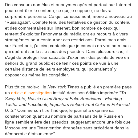
Des censeurs non élus et anonymes opèrent partout sur Internet
pour contrôler le contenu, ce qui, je suppose, ne devrait
surprendre personne. Ce qui, curieusement, mène à nouveau au
"Russiagate". Compte tenu des tentatives de gestion du contenu
et des commentaires sur Internet, bon nombre de ceux qui
tentent d'exploiter l'anonymat du média ont eu recours à divers
stratagèmes pour contourner ces restrictions. Parmi mes amis
sur Facebook, j'ai cinq contacts que je connais en vrai nom mais
qui opèrent sur le site sous des pseudos. Dans plusieurs cas, il
s'agit de protéger leur capacité d'exprimer des points de vue en
dehors du grand public et de tenir ces points de vue à une
certaine distance de leurs employeurs, qui pourraient s' y
opposer ou même les congédier.
Plus tôt ce mois-ci, le
New York Times
a publié en première page
un
article d'investigation
intitulé dans son édition imprimée "
To
Sway Vote, Russia Used Army of Fake Americans - Flooding
Twitter and Facebook, Impostors Helped Fuel Coler in Polarized
U. S
." Comme son titre l'indique, le journal a exprimé sa
consternation quant au nombre de partisans de la Russie en
ligne semblent être des pseudos, suggérant encore une fois que
Moscou est une "intervention étrangère sans précédent dans la
démocratie étatsunienne".