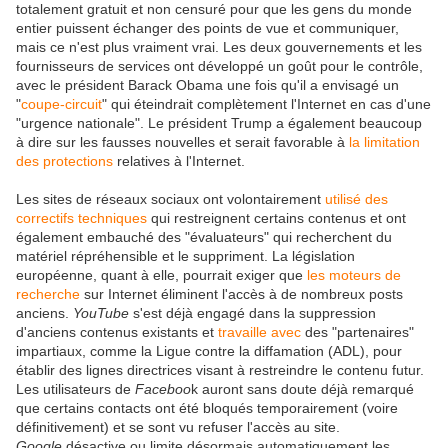
totalement gratuit et non censuré pour que les gens du monde
entier puissent échanger des points de vue et communiquer,
mais ce n'est plus vraiment vrai. Les deux gouvernements et les
fournisseurs de services ont développé un goût pour le contrôle,
avec le président Barack Obama une fois qu'il a envisagé un
"
coupe-circuit
" qui éteindrait complètement l'Internet en cas d'une
"urgence nationale". Le président Trump a également beaucoup
à dire sur les fausses nouvelles et serait favorable à
la limitation
des protections
relatives à l'Internet.
Les sites de réseaux sociaux ont volontairement
utilisé des
correctifs techniques
qui restreignent certains contenus et ont
également embauché des "évaluateurs" qui recherchent du
matériel répréhensible et le suppriment. La législation
européenne, quant à elle, pourrait exiger que
les moteurs de
recherche
sur Internet éliminent l'accès à de nombreux posts
anciens.
YouTube
s'est déjà engagé dans la suppression
d'anciens contenus existants et
travaille avec
des "partenaires"
impartiaux, comme la Ligue contre la diffamation (ADL), pour
établir des lignes directrices visant à restreindre le contenu futur.
Les utilisateurs de
Faceboo
k auront sans doute déjà remarqué
que certains contacts ont été bloqués temporairement (voire
définitivement) et se sont vu refuser l'accès au site.
Google
désactive ou limite désormais automatiquement les