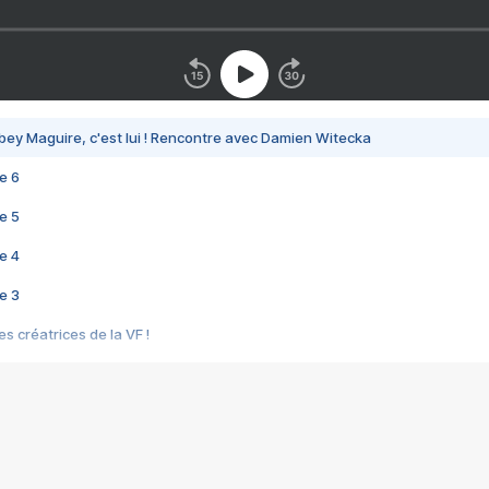
bey Maguire, c'est lui ! Rencontre avec Damien Witecka
e 6
e 5
e 4
e 3
s créatrices de la VF !
e 2
e 1
e Mektoub My Love arrive enfin ! Rencontre avec Shaïn Boumedine et Sal