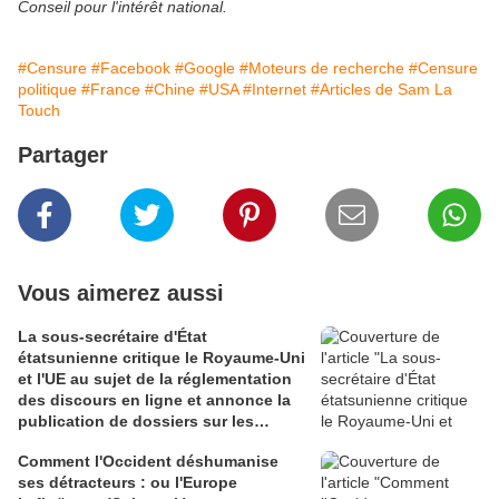
Conseil pour l'intérêt national.
#Censure
#Facebook
#Google
#Moteurs de recherche
#Censure
politique
#France
#Chine
#USA
#Internet
#Articles de Sam La
Touch
Partager
Vous aimerez aussi
La sous-secrétaire d'État
étatsunienne critique le Royaume-Uni
et l'UE au sujet de la réglementation
des discours en ligne et annonce la
publication de dossiers sur les
efforts de censure passés (Reclaim
Comment l'Occident déshumanise
The Net)
ses détracteurs : ou l'Europe