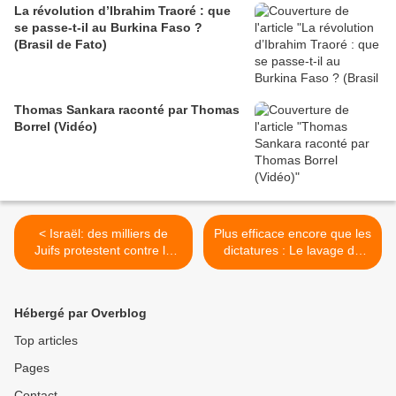
La révolution d’Ibrahim Traoré : que
se passe-t-il au Burkina Faso ?
(Brasil de Fato)
Thomas Sankara raconté par Thomas
Borrel (Vidéo)
< Israël: des milliers de
Plus efficace encore que les
Juifs protestent contre le
dictatures : Le lavage de
service militaire (AFP)
cerveaux en liberté (Le
Monde diplomatique) >
Hébergé par Overblog
Top articles
Pages
Contact