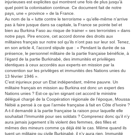
injurieuses est explicites qui montrent une fois de plus jusqu’à
quel point la colonisation continue. Ce document fait de notre
pays, une « province » de la France.
Au nom de la « lutte contre le terrorisme » qu’elle-même n’arrive
pas à faire jusque dans sa capitale, la France se pointe bel et
bien au Burkina Faso au risque de trainer « ses terroristes » dans
notre pays. Pire encore, cet accord donne des droits aux
militaires français sur notre sol qu’ils n’ont pas sur leur sol. Tenez,
en son article 4, l’accord stipule que : « Pendant la durée de sa
présence, le personnel militaire de la partie française bénéficie, à
l’égard de la partie Burkinabè, des immunités et privilèges
identiques à ceux accordés aux experts en mission par la
convention sur les privilèges et immunités des Nations unies du
13 février 1946 ».
C’est injurieux pour un Etat indépendant, même pauvre. Un
militaire français en mission au Burkina est donc un expert des
Nations unies ? Est-ce qu’en signant cet accord le ministre
délégué chargé de la Coopération régionale de l’époque, Moussa
Nébié a pensé à ce que l’armée française à fait en Côte d’Ivoire ?
A-t-il demandé à la partie française la raison pour laquelle elle
souhaitait l’Immunité pour ses soldats ? Comprenez donc qu’il n’y
aura jamais jugement s’ils violent des femmes, des filles et
mêmes des mineurs comme ça déjà été le cas. Même quand ils
tuent un militaire ou civile Burkinabè, il n’y aura rien. Immunité