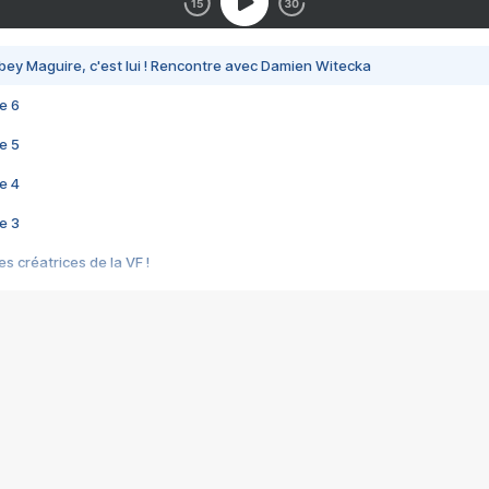
bey Maguire, c'est lui ! Rencontre avec Damien Witecka
e 6
e 5
e 4
e 3
s créatrices de la VF !
e 2
e 1
e Mektoub My Love arrive enfin ! Rencontre avec Shaïn Boumedine et Sal
i : après Toni en famille
elle réalise le bouleversant Dites lui que je l'aime