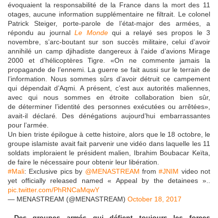
évoquaient la responsabilité de la France dans la mort des 11
otages, aucune information supplémentaire ne filtrait. Le colonel
Patrick Steiger, porte-parole de l’état-major des armées, a
répondu au journal
Le Monde
qui a relayé ses propos le 3
novembre, s’arc-boutant sur son succès militaire, celui d’avoir
annihilé un camp djihadiste dangereux à l’aide d’avions Mirage
2000 et d’hélicoptères Tigre. «On ne commente jamais la
propagande de l’ennemi. La guerre se fait aussi sur le terrain de
l’information. Nous sommes sûrs d’avoir détruit ce campement
qui dépendait d’Aqmi. A présent, c’est aux autorités maliennes,
avec qui nous sommes en étroite collaboration bien sûr,
de déterminer l’identité des personnes exécutées ou arrêtées»,
avait-il déclaré
.
Des dénégations aujourd’hui embarrassantes
pour l’armée.
Un bien triste épilogue à cette histoire, alors que le 18 octobre, le
groupe islamiste avait fait parvenir une vidéo dans laquelle les 11
soldats imploraient le président malien, Ibrahim Boubacar Keïta,
de faire le nécessaire pour obtenir leur libération.
#Mali
: Exclusive pics by
@MENASTREAM
from
#JNIM
video not
yet officially released named « Appeal by the detainees »..
pic.twitter.com/PhRNCaMqwY
— MENASTREAM (@MENASTREAM)
October 18, 2017
Des groupes armés qui défient toujours les forces