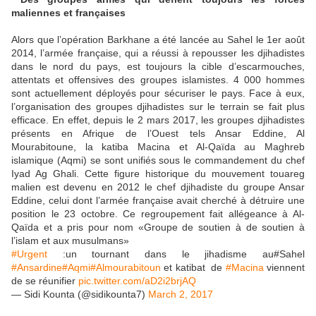
maliennes et françaises
Alors que l’opération Barkhane a été lancée au Sahel le 1er août
2014, l’armée française, qui a réussi à repousser les djihadistes
dans le nord du pays, est toujours la cible d’escarmouches,
attentats et offensives des groupes islamistes. 4 000 hommes
sont actuellement déployés pour sécuriser le pays. Face à eux,
l’organisation des groupes djihadistes sur le terrain se fait plus
efficace. En effet, depuis le 2 mars 2017, les groupes djihadistes
présents en Afrique de l’Ouest tels Ansar Eddine, Al
Mourabitoune, la katiba Macina et Al-Qaïda au Maghreb
islamique (Aqmi) se sont unifiés sous le commandement du chef
Iyad Ag Ghali. Cette figure historique du mouvement touareg
malien est devenu en 2012 le chef djihadiste du groupe Ansar
Eddine, celui dont l’armée française avait cherché à détruire une
position le 23 octobre. Ce regroupement fait allégeance à Al-
Qaïda et a pris pour nom «Groupe de soutien à de soutien à
l’islam et aux musulmans»
#Urgent
:un tournant dans le jihadisme au#Sahel
#Ansardine
#Aqmi
#Almourabitoun
et katibat de
#Macina
viennent
de se réunifier
pic.twitter.com/aD2i2brjAQ
— Sidi Kounta (@sidikounta7)
March 2, 2017