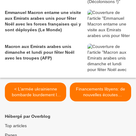
Emmanuel Macron entame une visite
aux Emirats arabes unis pour fêter
Noël avec les forces françaises qui y
sont déployées (Le Monde)
Macron aux Emirats arabes unis
dimanche et lundi pour fêter Noël
avec les troupes (AFP)
< L’armée ukrainienne
Financements libyens: de
bombarde lourdement le
nouvelles écoutes
district de Kievskyi à
judiciaires plombent Villepin
Donetsk – Un civil blessé et
et Djouhri (Mediapart) >
plusieurs bâtiments
Hébergé par Overblog
endommagés (Dni Press)
Top articles
Pages