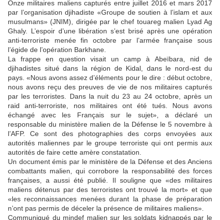
Onze militaires maliens capturés entre juillet 2016 et mars 2017
par l’organisation djihadiste «Groupe de soutien à l’islam et aux
musulmans» (JNIM), dirigée par le chef touareg malien Lyad Ag
Ghaly. L’espoir d’une libération s’est brisé après une opération
anti-terroriste menée fin octobre par l’armée française sous
l’égide de l’opération Barkhane.
La frappe en question visait un camp à Abeïbara, nid de
djihadistes situé dans la région de Kidal, dans le nord-est du
pays. «Nous avons assez d’éléments pour le dire : début octobre,
nous avons reçu des preuves de vie de nos militaires capturés
par les terroristes. Dans la nuit du 23 au 24 octobre, après un
raid anti-terroriste, nos militaires ont été tués. Nous avons
échangé avec les Français sur le sujet», a déclaré un
responsable du ministère malien de la Défense le 5 novembre à
l’AFP. Ce sont des photographies des corps envoyées aux
autorités maliennes par le groupe terroriste qui ont permis aux
autorités de faire cette amère constatation.
Un document émis par le ministère de la Défense et des Anciens
combattants malien, qui corrobore la responsabilité des forces
françaises, a aussi été publié. Il souligne que «des militaires
maliens détenus par des terroristes ont trouvé la mort» et que
«les reconnaissances menées durant la phase de préparation
n’ont pas permis de déceler la présence de militaires maliens».
Communiqué du mindef malien sur les soldats kidnappés par le