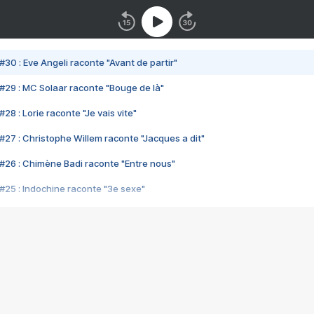
#30 : Eve Angeli raconte "Avant de partir"
#29 : MC Solaar raconte "Bouge de là"
28 : Lorie raconte "Je vais vite"
#27 : Christophe Willem raconte "Jacques a dit"
#26 : Chimène Badi raconte "Entre nous"
#25 : Indochine raconte "3e sexe"
#24 : Zaho raconte "C'est chelou"
#23 : Patrick Bruel raconte "Au café des délices"
#22 : Kyo raconte "Le chemin"
#21 : Nolwenn Leroy raconte "Cassé"