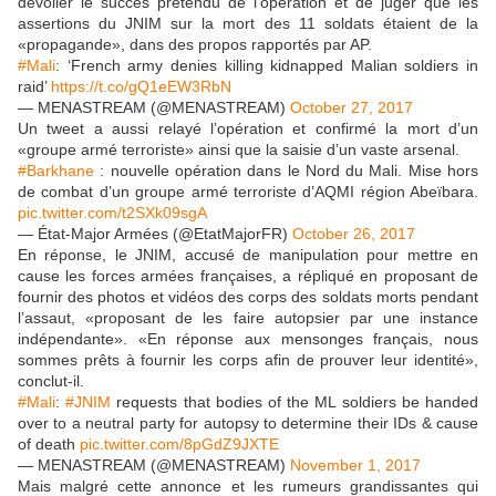
dévoiler le succès prétendu de l’opération et de juger que les
assertions du JNIM sur la mort des 11 soldats étaient de la
«propagande», dans des propos rapportés par AP.
#Mali
: ‘French army denies killing kidnapped Malian soldiers in
raid’
https://t.co/gQ1eEW3RbN
— MENASTREAM (@MENASTREAM)
October 27, 2017
Un tweet a aussi relayé l’opération et confirmé la mort d’un
«groupe armé terroriste» ainsi que la saisie d’un vaste arsenal.
#Barkhane
: nouvelle opération dans le Nord du Mali. Mise hors
de combat d’un groupe armé terroriste d’AQMI région Abeïbara.
pic.twitter.com/t2SXk09sgA
— État-Major Armées (@EtatMajorFR)
October 26, 2017
En réponse, le JNIM, accusé de manipulation pour mettre en
cause les forces armées françaises, a répliqué en proposant de
fournir des photos et vidéos des corps des soldats morts pendant
l’assaut, «proposant de les faire autopsier par une instance
indépendante». «En réponse aux mensonges français, nous
sommes prêts à fournir les corps afin de prouver leur identité»,
conclut-il.
#Mali
:
#JNIM
requests that bodies of the ML soldiers be handed
over to a neutral party for autopsy to determine their IDs & cause
of death
pic.twitter.com/8pGdZ9JXTE
— MENASTREAM (@MENASTREAM)
November 1, 2017
Mais malgré cette annonce et les rumeurs grandissantes qui