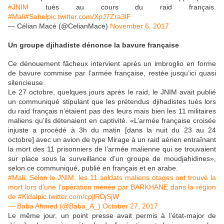
#JNIM
tués au cours du raid français.
#Mali
#Sahel
pic.twitter.com/XpJ7Zra3lF
— Célian Macé (@CelianMace)
November 6, 2017
Un groupe djihadiste dénonce la bavure française
Ce dénouement fâcheux intervient après un imbroglio en forme
de bavure commise par l’armée française, restée jusqu’ici quasi
silencieuse.
Le 27 octobre, quelques jours après le raid, le JNIM avait publié
un communiqué stipulant que les prétendus djihadistes tués lors
du raid français n’étaient pas des leurs mais bien les 11 militaires
maliens qu’ils détenaient en captivité. «L’armée française croisée
injuste a procédé à 3h du matin [dans la nuit du 23 au 24
octobre] avec un avion de type Mirage à un raid aérien entraînant
la mort des 11 prisonniers de l’armée malienne qui se trouvaient
sur place sous la surveillance d’un groupe de moudjahidines»,
selon ce communiqué, publié en français et en arabe.
#Mali: Selon le JNIM, les 11 soldats maliens otages ont trouvé la
mort lors d’une l’opération menée par BARKHANE dans la région
de #Kidalpic.twitter.com/cpjlRDjSjW
— Baba Ahmed (@Baba_A_) October 27, 2017
Le même jour, un point presse avait permis à l’état-major de