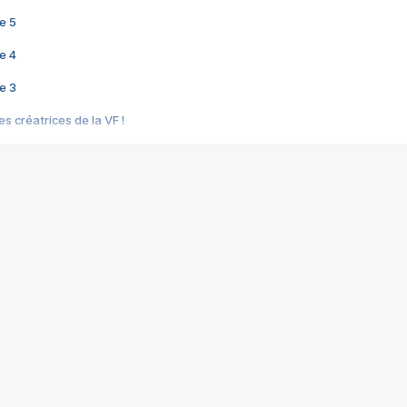
e 5
e 4
e 3
s créatrices de la VF !
e 2
e 1
e Mektoub My Love arrive enfin ! Rencontre avec Shaïn Boumedine et Sal
i : après Toni en famille
elle réalise le bouleversant Dites lui que je l'aime
ais ! Rencontre autour de Vie privée de Rebecca Zlotowski
 de Marguerite, Grave... Rencontre avec Ella Rumpf
 Les Rêveurs, un film intime sur la santé mentale