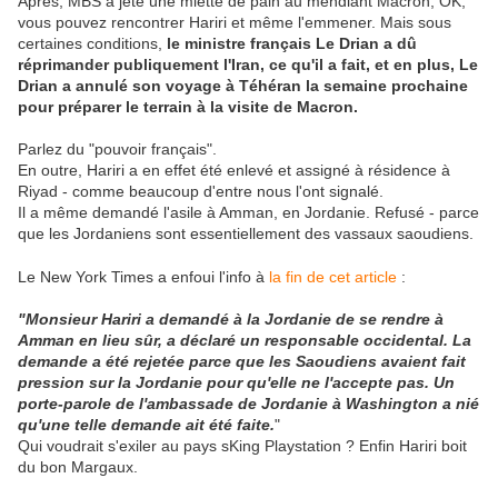
Après, MBS a jeté une miette de pain au mendiant Macron; OK,
vous pouvez rencontrer Hariri et même l'emmener. Mais sous
certaines conditions,
le ministre français Le Drian a dû
réprimander publiquement l'Iran, ce qu'il a fait, et en plus, Le
Drian a annulé son voyage à Téhéran la semaine prochaine
pour préparer le terrain à la visite de Macron.
Parlez du "pouvoir français".
En outre, Hariri a en effet été enlevé et assigné à résidence à
Riyad - comme beaucoup d'entre nous l'ont signalé.
Il a même demandé l'asile à Amman, en Jordanie. Refusé - parce
que les Jordaniens sont essentiellement des vassaux saoudiens.
Le New York Times a enfoui l'info à
la fin de cet article
:
"Monsieur Hariri a demandé à la Jordanie de se rendre à
Amman en lieu sûr, a déclaré un responsable occidental. La
demande a été rejetée parce que les Saoudiens avaient fait
pression sur la Jordanie pour qu'elle ne l'accepte pas. Un
porte-parole de l'ambassade de Jordanie à Washington a nié
qu'une telle demande ait été faite.
"
Qui voudrait s'exiler au pays sKing Playstation ? Enfin Hariri boit
du bon Margaux.