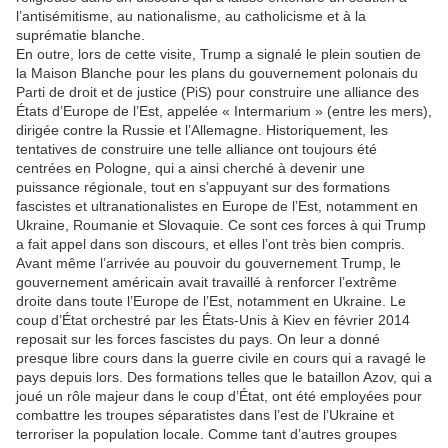
l’antisémitisme, au nationalisme, au catholicisme et à la
suprématie blanche.
En outre, lors de cette visite, Trump a signalé le plein soutien de
la Maison Blanche pour les plans du gouvernement polonais du
Parti de droit et de justice (PiS) pour construire une alliance des
États d’Europe de l’Est, appelée « Intermarium » (entre les mers),
dirigée contre la Russie et l’Allemagne. Historiquement, les
tentatives de construire une telle alliance ont toujours été
centrées en Pologne, qui a ainsi cherché à devenir une
puissance régionale, tout en s’appuyant sur des formations
fascistes et ultranationalistes en Europe de l’Est, notamment en
Ukraine, Roumanie et Slovaquie. Ce sont ces forces à qui Trump
a fait appel dans son discours, et elles l’ont très bien compris.
Avant même l’arrivée au pouvoir du gouvernement Trump, le
gouvernement américain avait travaillé à renforcer l’extrême
droite dans toute l’Europe de l’Est, notamment en Ukraine. Le
coup d’État orchestré par les États-Unis à Kiev en février 2014
reposait sur les forces fascistes du pays. On leur a donné
presque libre cours dans la guerre civile en cours qui a ravagé le
pays depuis lors. Des formations telles que le bataillon Azov, qui a
joué un rôle majeur dans le coup d’État, ont été employées pour
combattre les troupes séparatistes dans l’est de l’Ukraine et
terroriser la population locale. Comme tant d’autres groupes