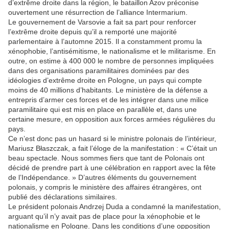
d’extrême droite dans la région, le bataillon Azov préconise
ouvertement une résurrection de l’alliance Intermarium.
Le gouvernement de Varsovie a fait sa part pour renforcer
l’extrême droite depuis qu’il a remporté une majorité
parlementaire à l’automne 2015. Il a constamment promu la
xénophobie, l’antisémitisme, le nationalisme et le militarisme. En
outre, on estime à 400 000 le nombre de personnes impliquées
dans des organisations paramilitaires dominées par des
idéologies d’extrême droite en Pologne, un pays qui compte
moins de 40 millions d’habitants. Le ministère de la défense a
entrepris d’armer ces forces et de les intégrer dans une milice
paramilitaire qui est mis en place en parallèle et, dans une
certaine mesure, en opposition aux forces armées régulières du
pays.
Ce n’est donc pas un hasard si le ministre polonais de l’intérieur,
Mariusz Błaszczak, a fait l’éloge de la manifestation : « C’était un
beau spectacle. Nous sommes fiers que tant de Polonais ont
décidé de prendre part à une célébration en rapport avec la fête
de l’Indépendance. » D’autres éléments du gouvernement
polonais, y compris le ministère des affaires étrangères, ont
publié des déclarations similaires.
Le président polonais Andrzej Duda a condamné la manifestation,
arguant qu’il n’y avait pas de place pour la xénophobie et le
nationalisme en Pologne. Dans les conditions d’une opposition