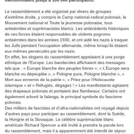
mentionnaient jusqu’à 100 000 participants.
Le rassemblement a été organisé par divers de groupes
d’extrême droite, y compris le Camp national-radical polonais, le
Mouvement national et Toute la jeunesse polonaise, tous
antisémites et suprémacistes blancs. Les antécédents historiques
de ces forces étaient responsables de violents pogroms
antisémites dans les années 1930, et ont aidé les nazis à traquer
les Juifs pendant l’occupation allemande, même lorsqu’ils étaient
eux-mêmes persécutés par les nazis.
En effet, les slogans du rassemblement appelaient à une purge
ethnique de l’Europe. Les banderoles affichaient des messages
tels que : « Europe blanche des peuples frères », « L’Europe sera
blanche ou dépeuplée », « Pologne pure, Pologne blanche », «
Mort aux ennemis de la patrie », « Priez pour l’Holocauste
islamique » et « Réfugiés, dégagez ! » Les manifestants agitaient
des drapeaux polonais et portaient des flambeaux. Certains ont
également arboré la falanga, le principal symbole du fascisme
polonais.
Des milliers de fascistes et d’ultra-nationalistes ont voyagé depuis
d’autres pays pour participer au rassemblement, dont la Suède,
la Hongrie et la Slovaquie. Le célèbre suprémaciste blanc
américain Richard Spencer a été invité à prendre la parole lors
du rassemblement, mais il a apparemment été interdit de séjour