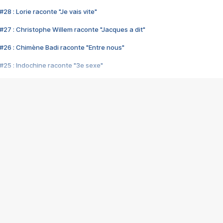
28 : Lorie raconte "Je vais vite"
#27 : Christophe Willem raconte "Jacques a dit"
#26 : Chimène Badi raconte "Entre nous"
#25 : Indochine raconte "3e sexe"
#24 : Zaho raconte "C'est chelou"
#23 : Patrick Bruel raconte "Au café des délices"
#22 : Kyo raconte "Le chemin"
#21 : Nolwenn Leroy raconte "Cassé"
#20 : Patrick Hernandez raconte "Born to be alive"
#19 : Lorie raconte "Près de moi"
#18 : Michael Jones raconte "A nos actes manqués" (avec Jean-Jacque
#17 : Khaled raconte "Aïcha"