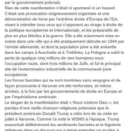
par le gouvernement polonais.
Rien de cette manifestation n’était ni spontané ni un hasard.
C’était une provocation soigneusement organisée et une
démonstration de force par l’extrême droite d’Europe de l’Est,
visant à intimider tous ceux qui s’opposent au virage à droite de
la politique européenne et internationale, et les préparatifs de
plus en plus fébriles à la guerre. Elle a été sciemment mise en
scène dans une ville qui a été pratiquement détruite en 1944 par
l’armée allemande, et dont la population juive a été anéantie
dans les camps à Auschwitz et à Treblinka. La Pologne a subit la
perte de quelque cinq millions de vies humaines sous
l’occupation nazie, dont trois millions de Juifs, et fut le principal
site de l’extermination industrielle de la communauté juive
européenne.
Les forces fascistes qui se sont montrées sans vergogne et de
façon provocante à Varsovie ont été renforcées, et même
armées, à la fois par les gouvernements de droite en Europe et
par l’impérialisme américain.
Le slogan de la manifestation était « Nous voulons Dieu », les
paroles d’une vieille chanson religieuse polonaise que le
président américain Donald Trump a citée lors de sa visite en
juillet à Varsovie. Comme l’a noté le WSWS à l’époque, Trump
exacerbait délibérément les sentiments fascistes et la bigoterie
religieuse dans un discours qui a laissé entendre un soutien à