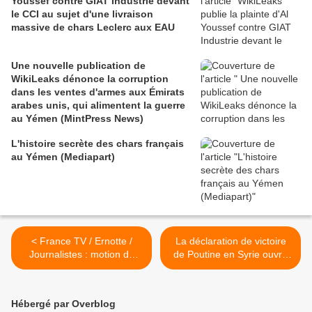
Youssef contre GIAT Industrie devant
le CCI au sujet d'une livraison
massive de chars Leclerc aux EAU
Une nouvelle publication de
WikiLeaks dénonce la corruption
dans les ventes d'armes aux Émirats
arabes unis, qui alimentent la guerre
au Yémen (MintPress News)
L'histoire secrète des chars français
au Yémen (Mediapart)
< France TV / Ernotte /
La déclaration de victoire
Journalistes : motion de
de Poutine en Syrie ouvre
défiance adoptée à 84%
la porte à des frappes
(Arrêt sur images)
russes contre l’Etat
islamique en Libye
Hébergé par Overblog
(Checkpointasia.net) >