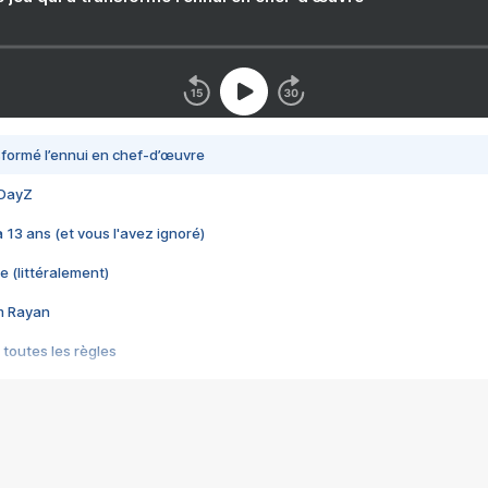
nsformé l’ennui en chef-d’œuvre
 DayZ
 a 13 ans (et vous l'avez ignoré)
e (littéralement)
im Rayan
 toutes les règles
s les jeux vidéo
us choquant de Rockstar ? - Le scandale BULLY
e plus moche de Steam