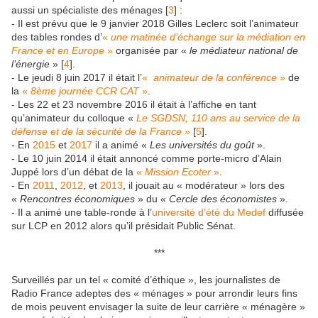
aussi un spécialiste des ménages
[
3
]
:
- Il est prévu que le 9 janvier 2018 Gilles Leclerc soit l’animateur
des tables rondes d’
«
une matinée d’échange sur la médiation en
France et en Europe
»
organisée par «
le médiateur national de
l’énergie
»
[
4
]
.
- Le jeudi 8 juin 2017 il était l’
«
animateur de la conférence
»
de
la
«
8ème journée CCR CAT
»
.
- Les 22 et 23 novembre 2016 il était à l’affiche en tant
qu’animateur du colloque «
Le SGDSN, 110 ans au service de la
défense et de la sécurité de la France
»
[
5
]
.
- En
2015
et
2017
il a animé «
Les universités du goût
».
- Le 10 juin 2014 il était annoncé comme porte-micro d’Alain
Juppé lors d’un débat de la
«
Mission Ecoter
»
.
- En
2011
,
2012
, et
2013
, il jouait au « modérateur » lors des
«
Rencontres économiques
» du «
Cercle des économistes
».
- Il a animé une table-ronde à l’
université d’été du Medef
diffusée
sur LCP en 2012 alors qu’il présidait Public Sénat.
***
Surveillés par un tel « comité d’éthique », les journalistes de
Radio France adeptes des « ménages » pour arrondir leurs fins
de mois peuvent envisager la suite de leur carrière « ménagère »