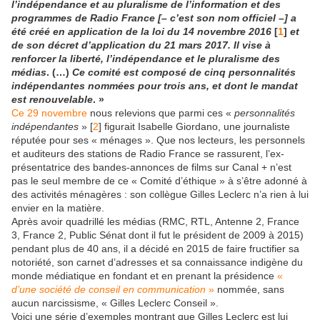
l’indépendance et au pluralisme de l’information et des
programmes de Radio France [– c’est son nom officiel –] a
été créé en application de la loi du 14 novembre 2016
[
1
]
et
de son décret d’application du 21 mars 2017. Il vise à
renforcer la liberté, l’indépendance et le pluralisme des
médias
. (…)
Ce comité est composé de cinq personnalités
indépen
d
antes nommées pour trois ans, et dont le mandat
est renouvelable
. »
Ce 29 novembre
nous relevions que parmi ces «
personnalités
indépendantes
»
[
2
]
figurait Isabelle Giordano, une journaliste
réputée pour ses « ménages ». Que nos lecteurs, les personnels
et auditeurs des stations de Radio France se rassurent, l’ex-
présentatrice des bandes-annonces de films sur Canal + n’est
pas le seul membre de ce « Comité d’éthique » à s’être adonné à
des activités ménagères : son collègue Gilles Leclerc n’a rien à lui
envier en la matière.
Après avoir quadrillé les médias (RMC, RTL, Antenne 2, France
3, France 2, Public Sénat dont il fut le président de 2009 à 2015)
pendant plus de 40 ans, il a décidé en 2015 de faire fructifier sa
notoriété, son carnet d’adresses et sa connaissance indigène du
monde médiatique en fondant et en prenant la présidence
«
d’une société de conseil en communication
»
nommée, sans
aucun narcissisme, « Gilles Leclerc Conseil ».
Voici une série d’exemples montrant que Gilles Leclerc est lui