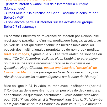
- (Bolloré interdit à Canal Plus de s’intéresser à l’Afrique
(Mondafrique)
-
Crédit Mutuel : la direction de Canal+ assume la censure par
Bolloré (MdP)
-
Est-il encore permis d’informer sur les activités du groupe
Bolloré ? (Bastamag)
En somme l'interview de révérence de Macron par Delahousse
n'est que le paradigme d'un mal médiatique français assujetti au
pouvoir de l'Etat qui subventionne les médias mais aussi au
pouvoir des multinationales propriétaires de nombreux médias.
Arrêt sur images
, signale que
VSD
et
Paris Match
ne sont pas en
reste. "
Ce 24 décembre, veille de Noël, Konbini, le pure player
pour les jeunes qui a récemment recruté le journaliste de
Quotidien, Hugo Clément,
postait une interview "exclusive" de
Emmanuel Macron
, de passage au Niger le 22 décembre pour
réveillonner avec les soldats déployés sur la base de Niamey."
Mise en ligne le 24, la vidéo, tournée avec un téléphone (par qui
?
Konbini
garde le mystère), dure un peu plus de deux minutes,
et enchaîne les questions percutantes. "
Votre bonne résolution
pour 2018 ?
" succède ainsi à "
Pourquoi vous êtes ici ?
", "
L'année
a été plus difficile pour les troupes ou pour vous ?
", "
Le moment