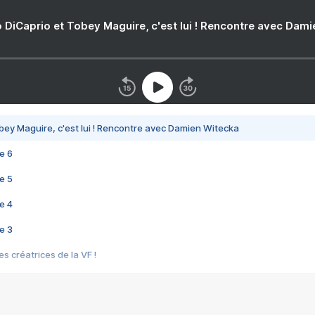
 DiCaprio et Tobey Maguire, c'est lui ! Rencontre avec Dam
bey Maguire, c'est lui ! Rencontre avec Damien Witecka
e 6
e 5
e 4
e 3
s créatrices de la VF !
e 2
e 1