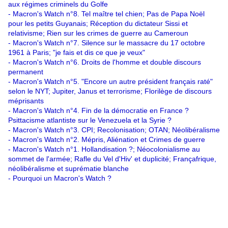
aux régimes criminels du Golfe
-
Macron's Watch n°8. Tel maître tel chien; Pas de Papa Noël
pour les petits Guyanais; Réception du dictateur Sissi et
relativisme; Rien sur les crimes de guerre au Cameroun
-
Macron's Watch n°7. Silence sur le massacre du 17 octobre
1961 à Paris; "je fais et dis ce que je veux"
-
Macron's Watch n°6. Droits de l'homme et double discours
permanent
-
Macron's Watch n°5. "Encore un autre président français raté"
selon le NYT; Jupiter, Janus et terrorisme; Florilège de discours
méprisants
-
Macron's Watch n°4. Fin de la démocratie en France ?
Psittacisme atlantiste sur le Venezuela et la Syrie ?
-
Macron's Watch n°3. CPI; Recolonisation; OTAN; Néolibéralisme
-
Macron's Watch n°2. Mépris, Aliénation et Crimes de guerre
-
Macron's Watch n°1. Hollandisation ?; Néocolonialisme au
sommet de l'armée; Rafle du Vel d'Hiv' et duplicité; Françafrique,
néolibéralisme et suprématie blanche
-
Pourquoi un Macron's Watch ?