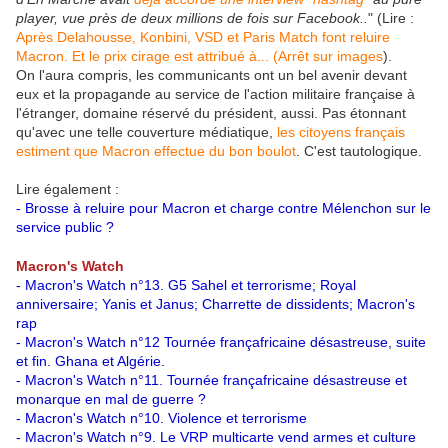
player, vue près de deux millions de fois sur Facebook..
" (Lire :
Après Delahousse, Konbini, VSD et Paris Match font reluire
Macron. Et le prix cirage est attribué à... (Arrêt sur images
).
On l'aura compris, les communicants ont un bel avenir devant
eux et la propagande au service de l'action militaire française à
l'étranger, domaine réservé du président, aussi. Pas étonnant
qu'avec une telle couverture médiatique,
les citoyens français
estiment que Macron effectue du bon boulot
. C'est tautologique.
Lire également :
-
Brosse à reluire pour Macron et charge contre Mélenchon sur le
service public ?
Macron's Watch
-
Macron's Watch n°13. G5 Sahel et terrorisme; Royal
anniversaire; Yanis et Janus; Charrette de dissidents; Macron's
rap
-
Macron's Watch n°12 Tournée françafricaine désastreuse, suite
et fin. Ghana et Algérie.
-
Macron's Watch n°11. Tournée françafricaine désastreuse et
monarque en mal de guerre ?
-
Macron's Watch n°10. Violence et terrorisme
-
Macron's Watch n°9. Le VRP multicarte vend armes et culture