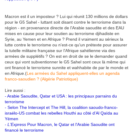
Macron est il un imposteur ? Lui qui réunit 130 millions de dollars
pour le G5 Sahel - luttant soit disant contre le terrorisme dans la
région - en provenance directe de l'Arabie saoudite et des EAU
mises en cause pour leur soutien au terrorisme djihadiste en
Syrie, au Yemen et en Afrique ? Prend il vraiment au sérieux la
lutte contre le terrorisme ou n'est-ce qu'un prétexte pour assurer
la tutelle militaire française sur l'Afrique sahélienne via des
armées de supplétifs ? On est en droit de se le demander quand
ceux qui vont subventionner le G5 Sahel sont ceux là même qui
ont financé le terrorisme sunnite et wahhabite de par le monde et
en Afrique.(
Les armées du Sahel appliquent-elles un agenda
franco-saoudien ? (Algérie Patriotique)
Lire aussi :
-
Arabie Saoudite, Qatar et USA : les principaux parrains du
terrorisme
-
Selon The Intercept et The Hill, la coalition saoudo-franco-
israélo-US combat les rebelles Houthi au côté d'Al Qaïda au
Yémen
-
L'Express
Pour Macron, le Qatar et l'Arabie Saoudite ont
financé le terrorisme