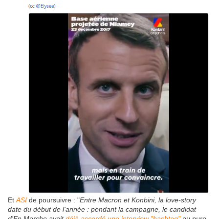
Et
ASI
de poursuivre : "
Entre Macron et Konbini, la love-story
date du début de l'année : pendant la campagne, le candidat
d'En Marche avait
déjà accordé une interview "hashtag"
au pure