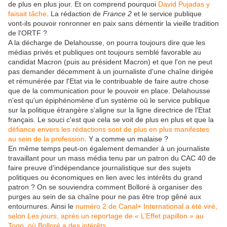
de plus en plus jour. Et on comprend pourquoi
David Pujadas y
faisait tâche
. La rédaction de
France 2
et le service publique
vont-ils pouvoir ronronner en paix sans démentir la vieille tradition
de l'ORTF ?
A la décharge de Delahousse, on pourra toujours dire que les
médias privés et publiques ont toujours semblé favorable au
candidat Macron (puis au président Macron) et que l'on ne peut
pas demander décemment à un journaliste d'une chaîne dirigée
et rémunérée par l'Etat via le contribuable de faire autre chose
que de la communication pour le pouvoir en place. Delahousse
n'est qu'un épiphénomène d'un système où le service publique
sur la politique étrangère s'aligne sur la ligne directrice de l'Etat
français. Le souci c'est que cela se voit de plus en plus et que la
défiance envers les rédactions sont de plus en plus manifestes
au sein de la profession
. Y a comme un malaise ?
En même temps peut-on également demander à un journaliste
travaillant pour un mass média tenu par un patron du CAC 40 de
faire preuve d'indépendance journalistique sur des sujets
politiques ou économiques en lien avec les intérêts du grand
patron ? On se souviendra comment Bolloré à organiser des
purges au sein de sa chaîne pour ne pas être trop gêné aux
entournures. Ainsi le
numéro 2 de Canal+ International a été viré,
selon
Les jours
, après un reportage de « L’Effet papillon » au
Togo, où Bolloré a des intérêts.