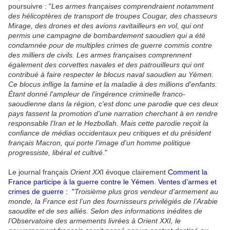
poursuivre : "
Les armes françaises comprendraient notamment
des hélicoptères de transport de troupes Cougar, des chasseurs
Mirage, des drones et des avions ravitailleurs en vol, qui ont
permis une campagne de bombardement saoudien qui a été
condamnée pour de multiples crimes de guerre commis contre
des milliers de civils. Les armes françaises comprennent
également des corvettes navales et des patrouilleurs qui ont
contribué à faire respecter le blocus naval saoudien au Yémen.
Ce blocus inflige la famine et la maladie à des millions d'enfants.
Étant donné l'ampleur de l'ingérence criminelle franco-
saoudienne dans la région, c'est donc une parodie que ces deux
pays fassent la promotion d'une narration cherchant à en rendre
responsable l'Iran et le Hezbollah. Mais cette parodie reçoit la
confiance de médias occidentaux peu critiques et du président
français Macron, qui porte l'image d'un homme politique
progressiste, libéral et cultivé
."
Le journal français
Orient XX
I évoque clairement
Comment la
France participe à la guerre contre le Yémen. Ventes d’armes et
crimes de guerre :
"
Troisième plus gros vendeur d’armement au
monde, la France est l’un des fournisseurs privilégiés de l’Arabie
saoudite et de ses alliés. Selon des informations inédites de
l’Observatoire des armements livrées à Orient
XXI
, le