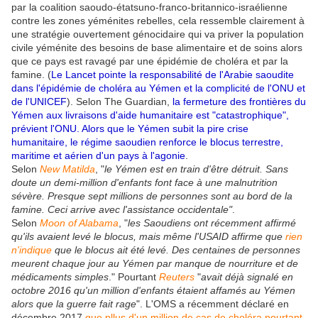
par la coalition saoudo-étatsuno-franco-britannico-israélienne
contre les zones yéménites rebelles, cela ressemble clairement à
une stratégie ouvertement génocidaire qui va priver la population
civile yéménite des besoins de base alimentaire et de soins alors
que ce pays est ravagé par une épidémie de choléra et par la
famine. (
Le Lancet pointe la responsabilité de l'Arabie saoudite
dans l'épidémie de choléra au Yémen et la complicité de l'ONU et
de l'UNICEF
). Selon The Guardian,
la fermeture des frontières du
Yémen aux livraisons d'aide humanitaire est "catastrophique",
prévient l'ONU.
Alors que le Yémen subit la pire crise
humanitaire, le régime saoudien renforce le blocus terrestre,
maritime et aérien d'un pays à l'agonie
.
Selon
New Matilda
,
"
le Yémen est en train d'être détruit. Sans
doute un demi-million d'enfants font face à une malnutrition
sévère. Presque sept millions de personnes sont au bord de la
famine. Ceci arrive avec l'assistance occidentale"
.
Selon
Moon of Alabama
, "
les Saoudiens ont récemment affirmé
qu'ils avaient levé le blocus, mais même l'USAID affirme que
rien
n'indique
que le blocus ait été levé. Des centaines de personnes
meurent chaque jour au Yémen par manque de nourriture et de
médicaments simples
." Pourtant
Reuters
"
avait déjà signalé en
octobre 2016 qu'un million d'enfants étaient affamés au Yémen
alors que la guerre fait rage
". L'OMS a récemment déclaré en
décembre 2017
que pllus d'un million de cas de choléra pourtant