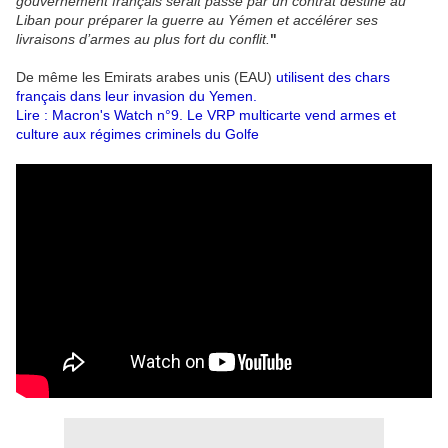
gouvernement français serait passé par un contrat destiné au
Liban pour préparer la guerre au Yémen et accélérer ses
livraisons d’armes au plus fort du conflit.
"
De même les Emirats arabes unis (EAU)
utilisent des chars
français dans leur invasion du Yemen.
Lire :
Macron's Watch n°9. Le VRP multicarte vend armes et
culture aux régimes criminels du Golfe