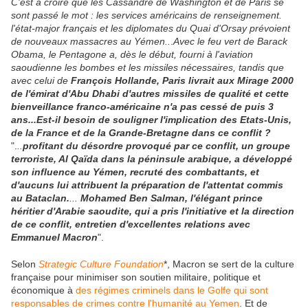
C'est à croire que les Cassandre de Washington et de Paris se
sont passé le mot : les services américains de renseignement.
l'état-major français et les diplomates du Quai d'Orsay prévoient
de nouveaux massacres au Yémen..
.
Avec le feu vert de Barack
Obama, le Pentagone a, dès le début, fourni à l'aviation
saoudienne les bombes et les missiles nécessaires, tandis que
avec celui de
François
Hollande, Paris livrait aux Mirage 2000
de l'émirat d'Abu Dhabi d'autres missiles de qualité et cette
bienveillance franco-américaine n'a pas cessé de puis 3
ans...Est-il besoin de souligner l'implication des Etats-Unis,
de la France et de la Grande-Bretagne dans ce conflit ?
".
..
profitant du désordre provoqué par ce conflit, un groupe
terroriste, Al Qaïda dans la péninsule arabique, a développé
son influence au Yémen, recruté des combattants, et
d'aucuns lui attribuent la préparation de l'attentat commis
au Bataclan.
...
Mohamed Ben Salman, l'élégant prince
héritier d'Arabie saoudite, qui a pris l'initiative et la direction
de ce conflit, entretien d'excellentes relations avec
Emmanuel Macron
".
Selon
Strategic Culture Foundation
*, Macron se sert de la culture
française pour minimiser son soutien militaire, politique et
économique à
des régimes criminels dans le Golfe qui sont
responsables de crimes contre l'humanité au Yemen
. Et de