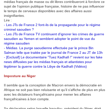
médias français de masse ou dit libres contribueront à forclore ce
sujet de l'opinion publique française, histoire de ne pas influencer
le temps de cerveaux disponibles avec des affaires aussi
insignifiantes.
Lire :
-
Les JTs de France 2 font-ils de la propagande pour le régime
criminel saoudien ?
-
Les JTs de France TV continuent d'ignorer les crimes de guerre
saoudien au Yemen et semblent adopter le point de vue du
régime saoudien
-
Médias. La purge saoudienne effectuée par le prince Bin
Salman telle que traitée par le journal de France 2 au JT de 13h
-
[Exclusif] Le documentaire "Tuez Kadhafi !" revient sur les fake
news diffusées par les médias français et atlantistes pour
légitimer la guerre contre la Libye de Kadhafi (Vidéos)
Imposture au Niger
Il semble que la conception de Macron envers la démocratie en
Afrique ne soit pas bien reluisante et qu'il s'affiche de plus en plus
avec les dictateurs françafricains pour mener les affaires
françafricaines à bon compte.
Sa déclaration selon laquelle Issoufou, président du Niger, était