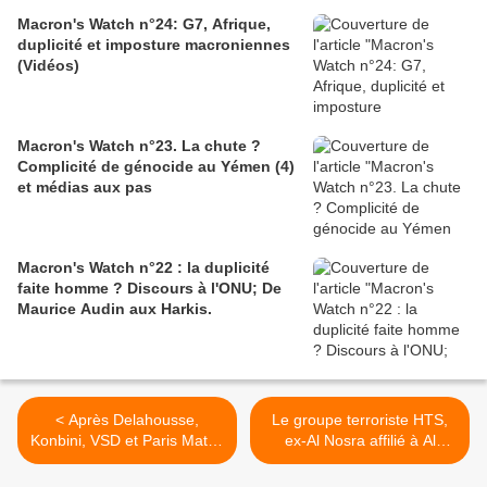
Macron's Watch n°24: G7, Afrique,
duplicité et imposture macroniennes
(Vidéos)
Macron's Watch n°23. La chute ?
Complicité de génocide au Yémen (4)
et médias aux pas
Macron's Watch n°22 : la duplicité
faite homme ? Discours à l'ONU; De
Maurice Audin aux Harkis.
< Après Delahousse,
Le groupe terroriste HTS,
Konbini, VSD et Paris Match
ex-Al Nosra affilié à Al
font reluire Macron. Et le
Qaïda, abat un avion de
prix cirage est attribué à...
chasse syrien dans la