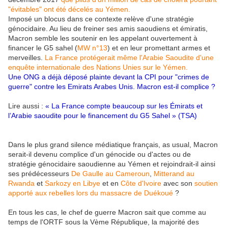
"évitables" ont été décelés au Yémen.
Imposé un blocus dans ce contexte relève d'une stratégie
génocidaire. Au lieu de freiner ses amis saoudiens et émiratis,
Macron semble les soutenir en les appelant ouvertement à
financer le G5 sahel (
MW n°13
) et en leur promettant armes et
merveilles.
La France protégerait même l'Arabie Saoudite d'une
enquête internationale des Nations Unies sur le Yémen.
Une ONG a déjà déposé plainte devant la CPI pour "crimes de
guerre" contre les Emirats Arabes Unis. Macron est-il complice ?
Lire aussi :
« La France compte beaucoup sur les Émirats et
l’Arabie saoudite pour le financement du G5 Sahel » (TSA)
Dans le plus grand silence médiatique français, as usual, Macron
serait-il devenu complice d'un génocide ou d'actes ou de
stratégie génocidaire saoudienne au Yémen et rejoindrait-il ainsi
ses prédécesseurs
De Gaulle au Cameroun
,
Mitterand au
Rwanda
et
Sarkozy en Libye
et en
Côte d'Ivoire
avec son
soutien
apporté aux rebelles lors du massacre de Duékoué
?
En tous les cas, le chef de guerre Macron sait que comme au
temps de l'ORTF sous la Vème République, la majorité des