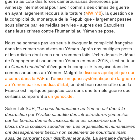
guerre au côté des forces camerounaises dénoncées par
Amnesty international pour avoir commis des crimes de guerre
en ayant largement recours à la torture (
MW n°8
), la question de
la complicité du monarque de la République - largement passée
sous silence par les médias serviles - auprès des Saoudiens
dans leurs crimes contre l'humanité au Yémen se pose.
Nous ne sommes pas les seuls à évoquer la complicité française
dans les crimes saoudiens au Yémen. Après nos multiples posts
et les articles dont nous nous sommes faits l'écho depuis le début
de l'engagement saoudien au Yémen en mars 2015, c'est au tour
du
Canard enchaîné
d'évoquer la complicité française dans les
crimes saoudiens au Yémen. Malgré le
discours apologétique qui
a cours dans le PAF
et l'
omission quasi systématique de la guerre
au Yémen par les médias d'Etat
, on doit bien reconnaître que la
France est impliquée jusqu'au cou dans une terrible guerre que
certains comparent à
un génocide
.
Selon TeleSUR, "
La crise humanitaire au Yémen est due à la
destruction par l'Arabie saoudite des infrastructures yéménites
par les bombardements incessants et est exacerbée par le
blocus de la coalition saoudienne. Les organisations humanitaires
ont désespérément besoin non seulement de nourriture mais
aussi de carburant pour distribuer leur aide. La semaine dernière,