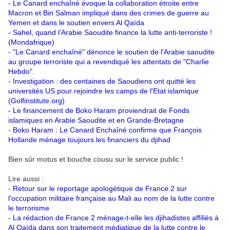
-
Le Canard enchaîné évoque la collaboration étroite entre
Macron et Bin Salman impliqué dans des crimes de guerre au
Yemen et dans le soutien envers Al Qaïda
-
Sahel, quand l’Arabie Saoudite finance la lutte anti-terroriste !
(Mondafrique)
-
"Le Canard enchaîné" dénonce le soutien de l'Arabie saoudite
au groupe terroriste qui a revendiqué les attentats de "Charlie
Hebdo".
-
Investigation : des centaines de Saoudiens ont quitté les
universités US pour rejoindre les camps de l'Etat islamique
(Golfinstitute.org)
-
Le financement de Boko Haram proviendrait de Fonds
islamiques en Arabie Saoudite et en Grande-Bretagne
-
Boko Haram : Le Canard Enchaîné confirme que François
Hollande ménage toujours les financiers du djihad
Bien sûr motus et bouche cousu sur le service public !
Lire aussi :
-
Retour sur le reportage apologétique de France 2 sur
l'occupation militaire française au Mali au nom de la lutte contre
le terrorisme
-
La rédaction de France 2 ménage-t-elle les djihadistes affiliés à
Al Qaïda dans son traitement médiatique de la lutte contre le