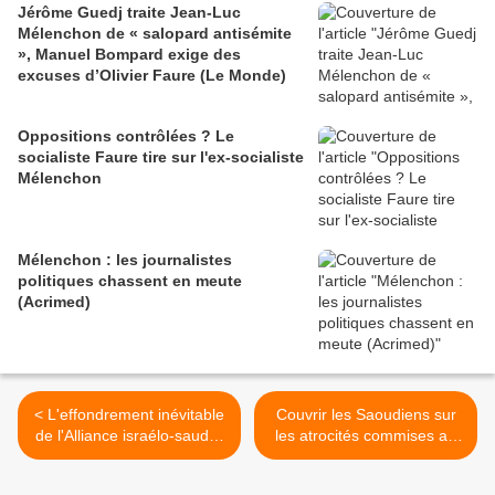
Jérôme Guedj traite Jean-Luc
Mélenchon de « salopard antisémite
», Manuel Bompard exige des
excuses d’Olivier Faure (Le Monde)
Oppositions contrôlées ? Le
socialiste Faure tire sur l'ex-socialiste
Mélenchon
Mélenchon : les journalistes
politiques chassent en meute
(Acrimed)
< L'effondrement inévitable
Couvrir les Saoudiens sur
de l'Alliance israélo-saudo-
les atrocités commises au
étatsunienne contre l'Iran et
Yémen (Consortium News)
la résistance (ICH)
>