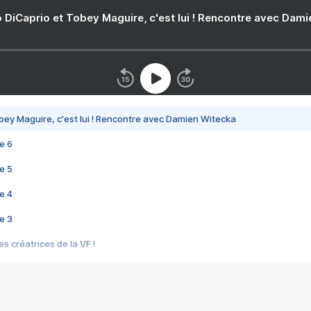
 DiCaprio et Tobey Maguire, c'est lui ! Rencontre avec Dam
bey Maguire, c'est lui ! Rencontre avec Damien Witecka
e 6
e 5
e 4
e 3
s créatrices de la VF !
e 2
e 1