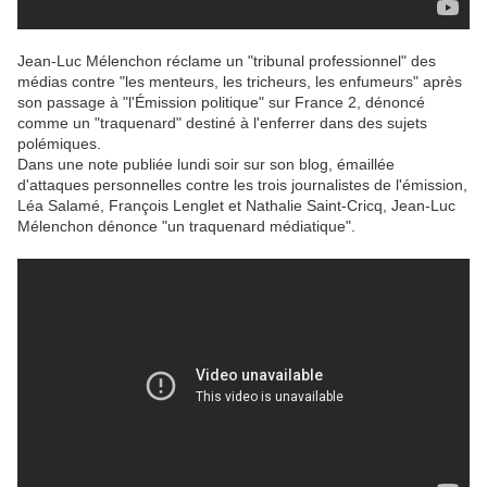
Jean-Luc Mélenchon réclame un "tribunal professionnel" des
médias contre "les menteurs, les tricheurs, les enfumeurs" après
son passage à "l'Émission politique" sur France 2, dénoncé
comme un "traquenard" destiné à l'enferrer dans des sujets
polémiques.
Dans une note publiée lundi soir sur son blog, émaillée
d'attaques personnelles contre les trois journalistes de l'émission,
Léa Salamé, François Lenglet et Nathalie Saint-Cricq, Jean-Luc
Mélenchon dénonce "un traquenard médiatique".