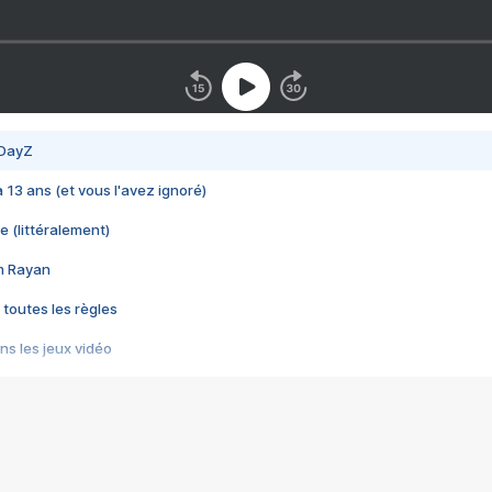
 DayZ
 a 13 ans (et vous l'avez ignoré)
e (littéralement)
im Rayan
 toutes les règles
s les jeux vidéo
us choquant de Rockstar ? - Le scandale BULLY
e plus moche de Steam
du RÊVE tourne au CAUCHEMAR