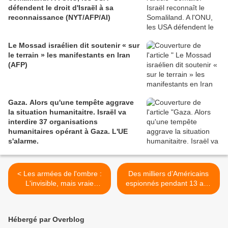
défendent le droit d'Israël à sa
reconnaissance (NYT/AFP/AI)
Le Mossad israélien dit soutenir « sur
le terrain » les manifestants en Iran
(AFP)
Gaza. Alors qu'une tempête aggrave
la situation humanitaitre. Israël va
interdire 37 organisations
humanitaires opérant à Gaza. L'UE
s'alarme.
< Les armées de l'ombre :
Des milliers d’Américains
L'invisible, mais vraie
espionnés pendant 13 ans
guerre des Etats-Unis en
via les caméras de leurs
Afrique (Counterpunch)
ordinateurs (Sputniknews) >
Hébergé par Overblog