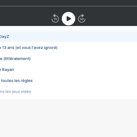
 DayZ
 a 13 ans (et vous l'avez ignoré)
e (littéralement)
im Rayan
 toutes les règles
s les jeux vidéo
us choquant de Rockstar ? - Le scandale BULLY
e plus moche de Steam
du RÊVE tourne au CAUCHEMAR
pendant 8 heures