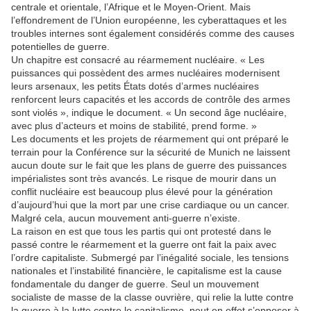
centrale et orientale, l’Afrique et le Moyen-Orient. Mais
l’effondrement de l’Union européenne, les cyberattaques et les
troubles internes sont également considérés comme des causes
potentielles de guerre.
Un chapitre est consacré au réarmement nucléaire. « Les
puissances qui possèdent des armes nucléaires modernisent
leurs arsenaux, les petits États dotés d’armes nucléaires
renforcent leurs capacités et les accords de contrôle des armes
sont violés », indique le document. « Un second âge nucléaire,
avec plus d’acteurs et moins de stabilité, prend forme. »
Les documents et les projets de réarmement qui ont préparé le
terrain pour la Conférence sur la sécurité de Munich ne laissent
aucun doute sur le fait que les plans de guerre des puissances
impérialistes sont très avancés. Le risque de mourir dans un
conflit nucléaire est beaucoup plus élevé pour la génération
d’aujourd’hui que la mort par une crise cardiaque ou un cancer.
Malgré cela, aucun mouvement anti-guerre n’existe.
La raison en est que tous les partis qui ont protesté dans le
passé contre le réarmement et la guerre ont fait la paix avec
l’ordre capitaliste. Submergé par l’inégalité sociale, les tensions
nationales et l’instabilité financière, le capitalisme est la cause
fondamentale du danger de guerre. Seul un mouvement
socialiste de masse de la classe ouvrière, qui relie la lutte contre
la guerre à la lutte contre le capitalisme, peut en effet s’opposer à