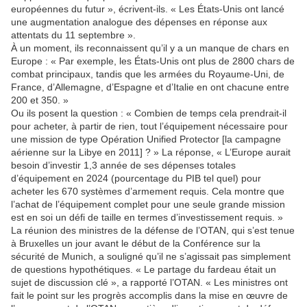
européennes du futur », écrivent-ils. « Les États-Unis ont lancé
une augmentation analogue des dépenses en réponse aux
attentats du 11 septembre ».
À un moment, ils reconnaissent qu’il y a un manque de chars en
Europe : « Par exemple, les États-Unis ont plus de 2800 chars de
combat principaux, tandis que les armées du Royaume-Uni, de
France, d’Allemagne, d’Espagne et d’Italie en ont chacune entre
200 et 350. »
Ou ils posent la question : « Combien de temps cela prendrait-il
pour acheter, à partir de rien, tout l’équipement nécessaire pour
une mission de type Opération Unified Protector [la campagne
aérienne sur la Libye en 2011] ? » La réponse, « L’Europe aurait
besoin d’investir 1,3 année de ses dépenses totales
d’équipement en 2024 (pourcentage du PIB tel quel) pour
acheter les 670 systèmes d’armement requis. Cela montre que
l’achat de l’équipement complet pour une seule grande mission
est en soi un défi de taille en termes d’investissement requis. »
La réunion des ministres de la défense de l’OTAN, qui s’est tenue
à Bruxelles un jour avant le début de la Conférence sur la
sécurité de Munich, a souligné qu’il ne s’agissait pas simplement
de questions hypothétiques. « Le partage du fardeau était un
sujet de discussion clé », a rapporté l’OTAN. « Les ministres ont
fait le point sur les progrès accomplis dans la mise en œuvre de