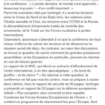
à la conférence : « L’année dernière, le monde s’est approché –
beaucoup trop près ! – d’un conflit important. »
Parmi les exemples cités par Ischinger, il y avait les tensions
entre la Corée du Nord et les États-Unis, les relations entre
l’Arabie saoudite et l’Iran, les tensions entre l’OTAN et la Russie,
le démantèlement d’importants traités de contrôle des
armements, tel le Traité sur les Forces nucléaires à portée
intermédiaire.
Cependant, quiconque s’attendait à ce que la conférence de haut
niveau s’efforce de calmer les tensions et de désamorcer la
situation aurait été déçu. Au contraire, au cœur des discussions
se trouve la question de savoir comment les grandes puissances
assemblées, et les Européens en particulier, peuvent se réarmer
en vue de futures guerres.
Le rapport de la MSC, qui décrit un scénario d’effondrement de
l’ordre international, a un titre apocalyptique : « Au bord du
gouffre – et de retour ? » En réponse à cette question, la
conférence ne fait pas marche arrière, mais se prépare à sauter
dans l’abîme. Avec le rapport de sécurité de 90 pages, Ischinger
a présenté un rapport de 50 pages sur la défense européenne
intitulé « Plus européen, plus connecté et plus capable.
Construire les Forces Armées Européennes de l’Avenir ». Il
contient un programme de réarmement fou pour l’Europe, dont