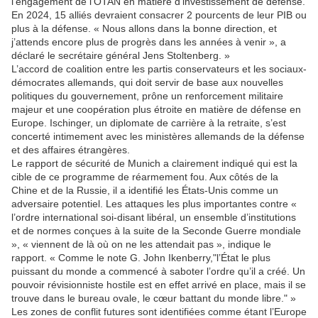
l’engagement de l’OTAN en matière d’investissement de défense.
En 2024, 15 alliés devraient consacrer 2 pourcents de leur PIB ou
plus à la défense. « Nous allons dans la bonne direction, et
j’attends encore plus de progrès dans les années à venir », a
déclaré le secrétaire général Jens Stoltenberg. »
L’accord de coalition entre les partis conservateurs et les sociaux-
démocrates allemands, qui doit servir de base aux nouvelles
politiques du gouvernement, prône un renforcement militaire
majeur et une coopération plus étroite en matière de défense en
Europe. Ischinger, un diplomate de carrière à la retraite, s’est
concerté intimement avec les ministères allemands de la défense
et des affaires étrangères.
Le rapport de sécurité de Munich a clairement indiqué qui est la
cible de ce programme de réarmement fou. Aux côtés de la
Chine et de la Russie, il a identifié les États-Unis comme un
adversaire potentiel. Les attaques les plus importantes contre «
l’ordre international soi-disant libéral, un ensemble d’institutions
et de normes conçues à la suite de la Seconde Guerre mondiale
», « viennent de là où on ne les attendait pas », indique le
rapport. « Comme le note G. John Ikenberry,"l’État le plus
puissant du monde a commencé à saboter l’ordre qu’il a créé. Un
pouvoir révisionniste hostile est en effet arrivé en place, mais il se
trouve dans le bureau ovale, le cœur battant du monde libre." »
Les zones de conflit futures sont identifiées comme étant l’Europe