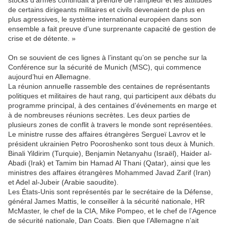
stocks d’armes continuait à prendre de l’ampleur et les attitudes
de certains dirigeants militaires et civils devenaient de plus en
plus agressives, le système international européen dans son
ensemble a fait preuve d’une surprenante capacité de gestion de
crise et de détente. »
On se souvient de ces lignes à l’instant qu’on se penche sur la
Conférence sur la sécurité de Munich (MSC), qui commence
aujourd’hui en Allemagne.
La réunion annuelle rassemble des centaines de représentants
politiques et militaires de haut rang, qui participent aux débats du
programme principal, à des centaines d’événements en marge et
à de nombreuses réunions secrètes. Les deux parties de
plusieurs zones de conflit à travers le monde sont représentées.
Le ministre russe des affaires étrangères Sergueï Lavrov et le
président ukrainien Petro Pooroshenko sont tous deux à Munich.
Binali Yildirim (Turquie), Benjamin Netanyahu (Israël), Haider al-
Abadi (Irak) et Tamim bin Hamad Al Thani (Qatar), ainsi que les
ministres des affaires étrangères Mohammed Javad Zarif (Iran)
et Adel al-Jubeir (Arabie saoudite).
Les États-Unis sont représentés par le secrétaire de la Défense,
général James Mattis, le conseiller à la sécurité nationale, HR
McMaster, le chef de la CIA, Mike Pompeo, et le chef de l’Agence
de sécurité nationale, Dan Coats. Bien que l’Allemagne n’ait