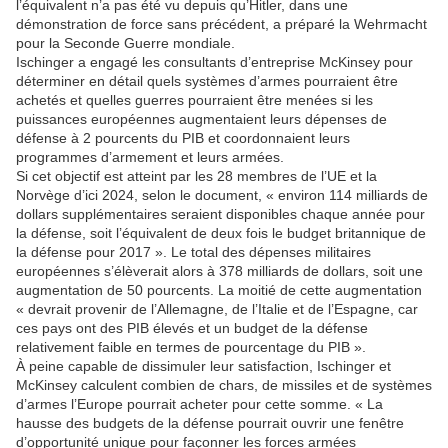
l’équivalent n’a pas été vu depuis qu’Hitler, dans une
démonstration de force sans précédent, a préparé la Wehrmacht
pour la Seconde Guerre mondiale.
Ischinger a engagé les consultants d’entreprise McKinsey pour
déterminer en détail quels systèmes d’armes pourraient être
achetés et quelles guerres pourraient être menées si les
puissances européennes augmentaient leurs dépenses de
défense à 2 pourcents du PIB et coordonnaient leurs
programmes d’armement et leurs armées.
Si cet objectif est atteint par les 28 membres de l’UE et la
Norvège d’ici 2024, selon le document, « environ 114 milliards de
dollars supplémentaires seraient disponibles chaque année pour
la défense, soit l’équivalent de deux fois le budget britannique de
la défense pour 2017 ». Le total des dépenses militaires
européennes s’élèverait alors à 378 milliards de dollars, soit une
augmentation de 50 pourcents. La moitié de cette augmentation
« devrait provenir de l’Allemagne, de l’Italie et de l’Espagne, car
ces pays ont des PIB élevés et un budget de la défense
relativement faible en termes de pourcentage du PIB ».
À peine capable de dissimuler leur satisfaction, Ischinger et
McKinsey calculent combien de chars, de missiles et de systèmes
d’armes l’Europe pourrait acheter pour cette somme. « La
hausse des budgets de la défense pourrait ouvrir une fenêtre
d’opportunité unique pour façonner les forces armées