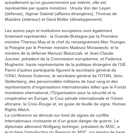
actuellement qu’un gouvernement par intérim, elle est
représentée par quatre ministres : Ursula Von der Leyen
(défense), Sigmar Gabriel (affaires étrangères), Thomas de
Maizière (intérieur) et Gerd Müller (développement).
Les autres pays et institutions européens sont également
fortement représentés : la Grande-Bretagne par la Première
ministre Theresa May et le chef du renseignement Alex Younger,
la Pologne par le Premier ministre Mateusz Morawiecki, et le
ministre de la défense Mariusz Blaszczak, et Jean-Claude
Juncker, président de la Commission européenne, et Federica
Mogherini, haute représentante de la politique étrangère de l’UE.
Parmi d’autres participants figurent le secrétaire général de
l’ONU, Antonio Guterres, le secrétaire général de l’OTAN, Jens
Stoltenberg, des personnalités militaires de haut rang et des
représentants d’organisations internationales telles que le Fonds
monétaire international, l’Organisation pour la sécurité et la
coopération en Europe, la Cour pénale internationale et l’Union
africaine, la Croix-Rouge et, en guise de feuille de vigne, Human
Rights Watch.
La conférence se déroule sur fond de signes de conflits
internationaux croissants et d’un grave danger de guerre. Le
diplomate allemand Wolfgang Ischinger, président du MSC, a
écrit dans l’introduction du Rapport du MSC, qui servira de base