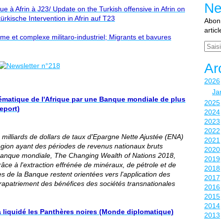
Ne
que à Afrin à J23/ Update on the Turkish offensive in Afrin on
ürkische Intervention in Afrin auf T23
Abonn
artic
e et complexe militaro-industriel; Migrants et bavures
Email
Ar
2026
Ja
ématique de l'Afrique par une Banque mondiale de plus
2025
eport)
2024
2023
2022
milliards de dollars de taux d'Epargne Nette Ajustée (ENA)
2021
égion ayant des périodes de revenus nationaux bruts
2020
 Banque mondiale, The Changing Wealth of Nations 2018,
2019
râce à l'extraction effrénée de minéraux, de pétrole et de
2018
ues de la Banque restent orientées vers l'application des
2017
rapatriement des bénéfices des sociétés transnationales
2016
2015
2014
a liquidé les Panthères noires (Monde diplomatique)
2013