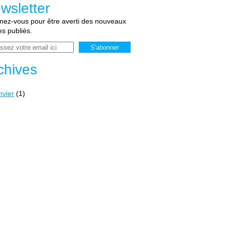
wsletter
ez-vous pour être averti des nouveaux
les publiés.
chives
nvier
(1)