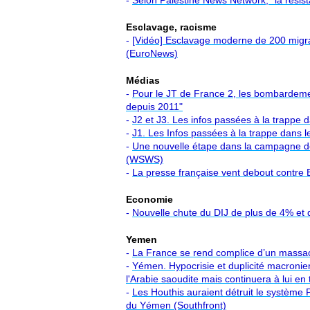
-
Selon Palestine News Network, "la résis
Esclavage, racisme
-
[Vidéo] Esclavage moderne de 200 migra
(EuroNews)
Médias
-
Pour le JT de France 2, les bombardement
depuis 2011"
-
J2 et J3. Les infos passées à la trappe
-
J1. Les Infos passées à la trappe dans 
-
Une nouvelle étape dans la campagne de
(WSWS)
-
La presse française vent debout contre B
Economie
-
Nouvelle chute du DIJ de plus de 4% et
Yemen
-
La France se rend complice d’un massac
-
Yémen. Hypocrisie et duplicité macronien
l'Arabie saoudite mais continuera à lui en
-
Les Houthis auraient détruit le système 
du Yémen (Southfront)