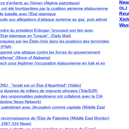
New
re d’enfants au Yémen (Algérie patriotique)
OLJ
 ont été bombardées par la coalition aérienne étatsunienne
Reu
e bataille avec l'Etat islamique
suite aux allégations d'attaque syrienne au gaz, puis admet
Xin
Was
endre du président Erdogan,"prouvant son lien avec
Etat islamique en Turquie". (Daily Mail)
iquées par les États-Unis dans les positions des terroristes
b (FNA)
 organisé une attaque contre les forces du gouvernement
 défense" (Moon of Alabama)
ch pour légitimer l'occupation étatsunienne en Irak et en
NU : "Israël est un État d'Apartheid" (Vidéo)
es dizaines de milliers de migrants africains (TeleSUR)
des responsables palestiniens ont collaboré avec la CIA
alestine News Network)
at palestinien avec Jérusalem comme capitale (Middle East
a reconnaissance de l'Etat de Palestine (Middle East Monitor)
e 1967 (I24 News)