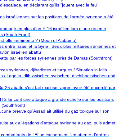
n d'escalade, en déclarant qu'ils "jouent avec le feu"
es israéliennes sur les positions de l'armée syrienne a été
ommagé en plus d'un F-16 israélien lors d'une récente
es (South Front)
 est-elle imminente ? (Moon of Alabama)
s entre Israël et la Syrie : des cibles miltaires iraniennes et
ion israélien abattu
abattu par les forces syriennes près de Damas (Southfront)
rces syriennes, djihadistes et turques / Situation in Idlib
s / Lage in Idlib zwischen syrischen, dschihadistischen und
Su-25 abattu s'est fait exploser après avoir été encerclé par
HTS lancent une attaque à grande échelle sur les positions
b (Southfront)
aucune preuve qu'Assad ait utilisé du gaz toxique sur son
suite aux allégations d'attaque syrienne au gaz, puis admet
 combattants de l'EI se cacheraient "en attente d'ordres