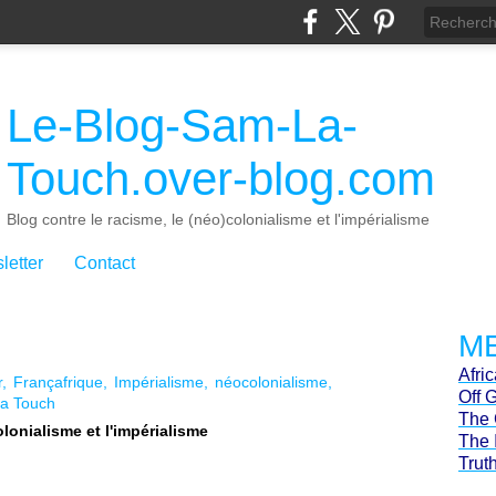
Le-Blog-Sam-La-
Touch.over-blog.com
Blog contre le racisme, le (néo)colonialisme et l'impérialisme
letter
Contact
ME
Afri
r
Françafrique
Impérialisme
néocolonialisme
Off 
La Touch
The 
olonialisme et l'impérialisme
The 
Trut