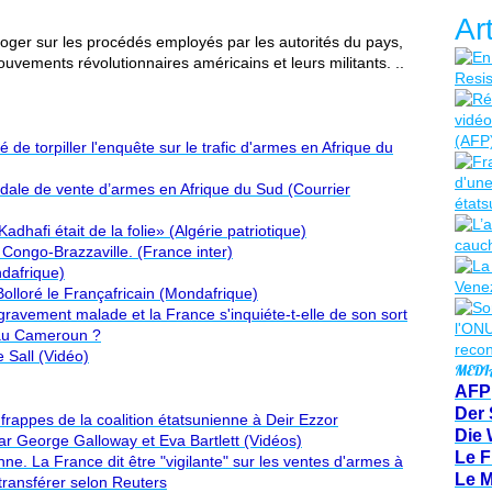
Ar
erroger sur les procédés employés par les autorités du pays,
ouvements révolutionnaires américains et leurs militants. ..
 de torpiller l'enquête sur le trafic d'armes en Afrique du
dale de vente d’armes en Afrique du Sud (Courrier
dhafi était de la folie» (Algérie patriotique)
Congo-Brazzaville. (France inter)
dafrique)
olloré le Françafricain (Mondafrique)
 gravement malade et la France s'inquiéte-t-elle de son sort
s au Cameroun ?
 Sall (Vidéo)
MEDI
AFP
Der 
 frappes de la coalition étatsunienne à Deir Ezzor
Die 
ar George Galloway et Eva Bartlett (Vidéos)
Le F
ne. La France dit être "vigilante" sur les ventes d'armes à
Le 
 transférer selon Reuters