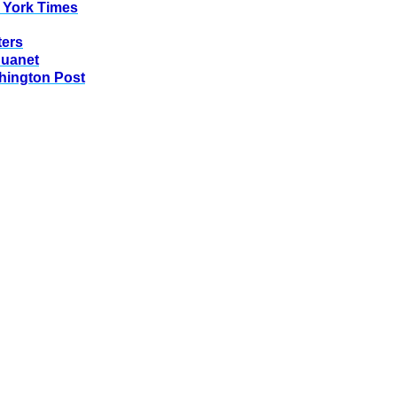
 York Times
ters
huanet
hington Post