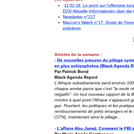
11.02.18. Le point sur l'offensive tur
D23/ Aktuelle Informationen über die t
Newsletter n°217
Macron's Watch n°17. Droits de l'homm
policières
Articles de la semaine :
-
De nouvelles preuves du pillage syst
en plus schizophrène (Black Agenda R
Par Patrick Bond
Black Agenda Report
L'Afrique subsaharienne perd environ 100 
chaque année parce que c'est "la seule r
négatifs". Un tout nouveau rapport de la
montre à quel point l'Afrique s'appauvrit g
gaz. Pourtant, les politiques et les pratiq
remboursements de prêts étrangers et le 
(STN), maintenant ainsi le pillage...
-
L’affaire Abu-Jamal. Comment le FBI 