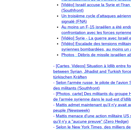
[Vidéo] Israël accuse la Syrie et l'Ira
(Southfront)
Un troisième cycle d'attaques aérienn
signalé (FNA)
Au moins un F-15 israélien a été end
confrontation avec les forces syrienn
[Vidéo] Syrie - La guerre avec Israël
[Vidéo] Escalade des tensions militaire
syriennes bombardées, au moins un av
Photos : Débris de missile israélien 
-
[Cartes, Videos] Situation à Idlib entre fo
between Syrian, Jihadist and Turkish force
türkischen Kräften
-
Selon l'armée russe, le pilote de l'avion 
des militants (Southfront)
-
[Photos, carte] Des militants du groupe 
de l'armée syrienne dans le sud-est d'Idli
-
Mattis admet maintenant qu'il n'y avait 
peuple (Newsweek)
-
Mattis menace d'une action militaire US 
qu'il n'y a "aucune preuve" (Zero Hedge)
-
Selon le New York Times, des milliers de