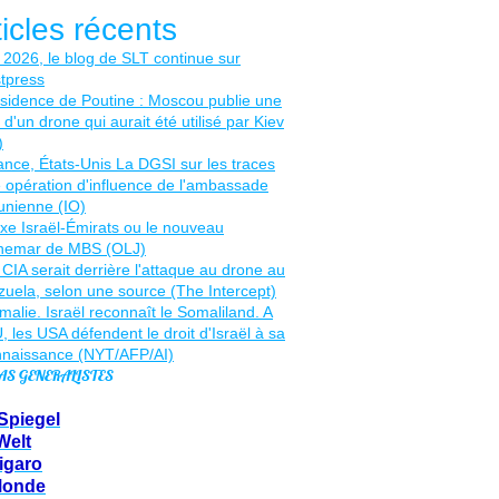
ticles récents
AS GENERALISTES
Spiegel
Welt
igaro
Monde