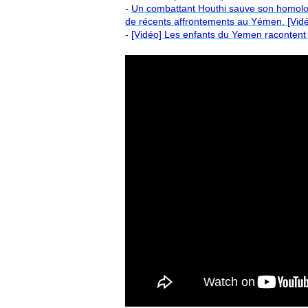
-
Un combattant Houthi sauve son homolog
de récents affrontements au Yémen. [Vid
-
[Vidéo] Les enfants du Yemen racontent 