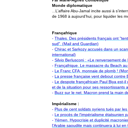
Par
Marie-Agnès Combesque
Monde diplomatique
...L’affaire Abu-Jamal incite aussi à s’int
de 1968 à aujourd’hui, pour liquider les m
Françafrique
-
Thales. Des présidents français ont "tenté
sud". (Mail and Guardian)
-
Chirac et Sarkozy accusés dans un scan
international)
-
Silvio Berlusconi : «Le renversement de Ka
-
Françafrique. Le massacre du Beach au 
-
Le Franc CFA, monnaie de plomb ! (Mon
-
La presse française vent debout contre B
-
Le despote françafricain Paul Biya est-il
et de la situation pour ses ressortissant
-
Buzz sur le net. Macron prend la main de
Impérialisme :
-
Plus de cent soldats syriens tués par les
-
Le procès de l'impérialisme étatsunien p
-
Yémen. Hypocrisie et duplicité macronien
l'Arabie saoudite mais continuera à lui en