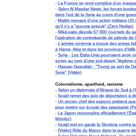
-
La France se rend complice d’un massac
-
Selon Al Masdar News, les forces kurdes
dans l'est de la Syrie au cours d'une grand
-
Mattis menace d'une action militaire US 
qu'il n'y a "aucune preuve" (Zero Hedge)
-
WikiLeaks dévoile 57 000 courriels du g
l'opération de contrebande de pétrole de l'
-
L'armée syrienne a trouvé des armes fabr
à Hama, Alep et dans les provinces d'Idli
-
Syrie - Les États-Unis pourraient avoir
syrien au nom d'une soit-disant "légitime
-
Hassan Nasrallah : "Trump se sert de Dae
Syrie" (Vidéo)
Colonialisme, apartheid, racisme
-
Selon un diplomate d'Afrique du Sud à l'O
-
Israël remet des avis de déportation à d
-
Un ancien chef des espions prétend que 
pour mettre sur écoute des opposants (P
-
Le Japon reconnaîtra officiellement l'Ét
Monitor)
-
Israël met en garde la Slovénie contre l
-
[Vidéo] Rôle du Maroc dans la guerre d