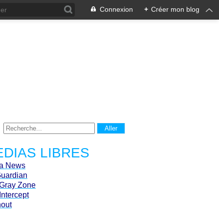
Connexion
+
Créer mon blog
DIAS LIBRES
ca News
Guardian
Gray Zone
Intercept
hout