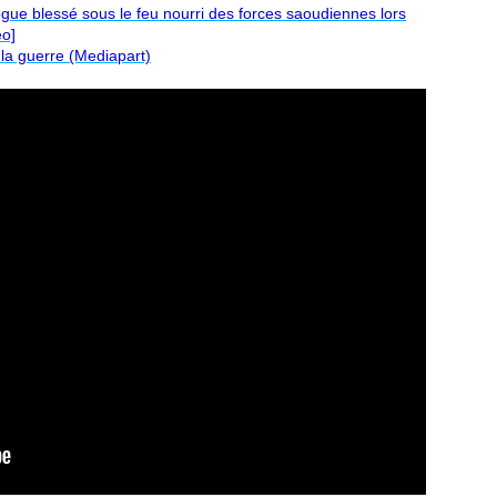
ue blessé sous le feu nourri des forces saoudiennes lors
éo]
la guerre (Mediapart)