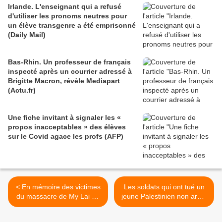
Irlande. L'enseignant qui a refusé
d'utiliser les pronoms neutres pour
un élève transgenre a été emprisonné
(Daily Mail)
Bas-Rhin. Un professeur de français
inspecté après un courrier adressé à
Brigitte Macron, révèle Mediapart
(Actu.fr)
Une fiche invitant à signaler les «
propos inacceptables » des élèves
sur le Covid agace les profs (AFP)
< En mémoire des victimes
Les soldats qui ont tué un
du massacre de My Lai au
jeune Palestinien non armé
Vietnam (Vidéo)
pourraient être acquittés
(The Palestine Chronicle) >