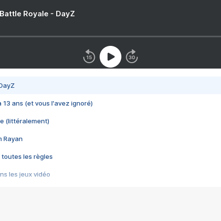
 Battle Royale - DayZ
 DayZ
 a 13 ans (et vous l'avez ignoré)
e (littéralement)
im Rayan
 toutes les règles
s les jeux vidéo
us choquant de Rockstar ? - Le scandale BULLY
e plus moche de Steam