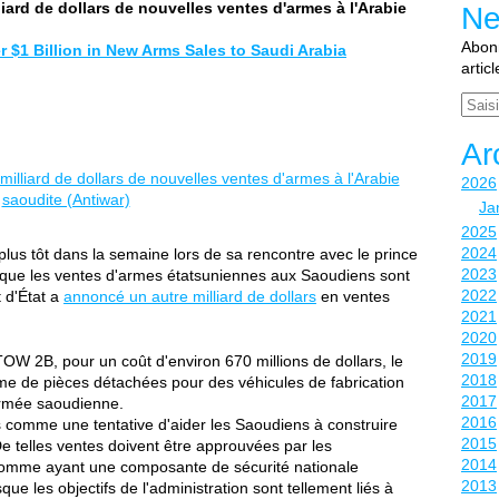
iard de dollars de nouvelles ventes d'armes à l'Arabie
Ne
Abonn
$1 Billion in New Arms Sales to Saudi Arabia
artic
Email
Ar
2026
Ja
2025
2024
lus tôt dans la semaine lors de sa rencontre avec le prince
2023
ue les ventes d'armes étatsuniennes aux Saoudiens sont
2022
 d'État a
annoncé un autre milliard de dollars
en ventes
2021
2020
2019
W 2B, pour un coût d'environ 670 millions de dollars, le
2018
rme de pièces détachées pour des véhicules de fabrication
2017
rmée saoudienne.
2016
es comme une tentative d'aider les Saoudiens à construire
2015
 De telles ventes doivent être approuvées par les
2014
e comme ayant une composante de sécurité nationale
2013
sque les objectifs de l'administration sont tellement liés à