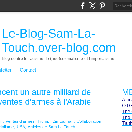
Le-Blog-Sam-La-
Touch.over-blog.com
Blog contre le racisme, le (néo)colonialisme et l'impérialisme
letter
Contact
cent un autre milliard de
ME
ventes d'armes à l'Arabie
Afri
Off 
The 
The 
en
Ventes d'armes
Trump
Bin Salman
Collaboration
Trut
ialisme
USA
Articles de Sam La Touch