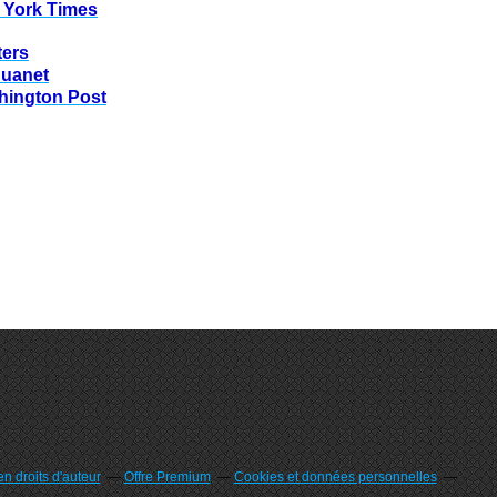
 York Times
ters
huanet
hington Post
n droits d'auteur
Offre Premium
Cookies et données personnelles