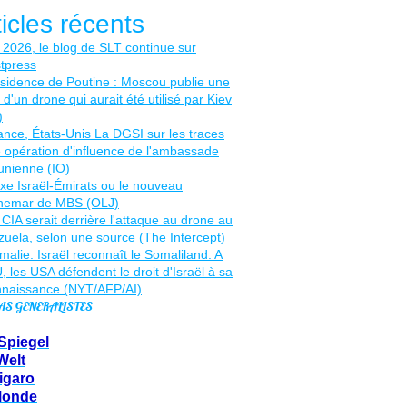
ticles récents
AS GENERALISTES
Spiegel
Welt
igaro
Monde