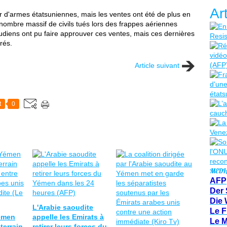
Ar
ur d'armes étatsuniennes, mais les ventes ont été de plus en
ombre massif de civils tués lors des frappes aériennes
udiens ont pu faire approuver ces ventes, mais ces dernières
rés.
Article suivant
t
0
MEDI
AFP
Der 
Die 
L'Arabie saoudite
Le F
émen
appelle les Emirats à
Le 
terrain
retirer leurs forces du