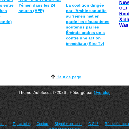
New
s entre
Yémen dans les 24
La coalition dirigée
OLJ
abes
heures (AFP)
par l'Arabie saoudite
Reu
e
au Yémen met en
Xin
Monde)
garde les séparatistes
Was
soutenus par les
Émirats arabes unis
contre une action
immédiate (Kiro Tv)
Haut de page
Theme: Autofocus © 2026 - Hébergé par
Overblog
rblog
Top articles
Contact
Signaler un abus
C.G.U.
Rémunération e