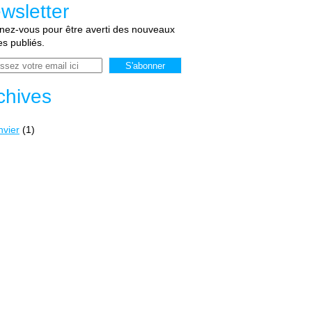
wsletter
ez-vous pour être averti des nouveaux
les publiés.
chives
nvier
(1)