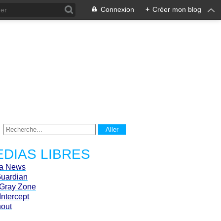
Connexion
+
Créer mon blog
DIAS LIBRES
ca News
Guardian
Gray Zone
Intercept
hout