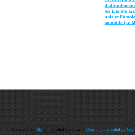
d’affrontement
les Emirats ar
unis et l’Arabi
saoudite (Le 
Voir le profil de
SLT
sur le portail Overblog
Créer un blog gratuit sur Ove