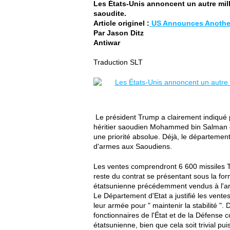
Les États-Unis annoncent un autre mill
saoudite.
Article originel :
US Announces Another 
Par Jason Ditz
Antiwar
Traduction SLT
Le président Trump a clairement indiqué p
héritier saoudien Mohammed bin Salman q
une priorité absolue. Déjà, le département
d'armes aux Saoudiens.
Les ventes comprendront 6 600 missiles TO
reste du contrat se présentant sous la fo
étatsunienne précédemment vendus à l'a
Le Département d'Etat a justifié les vent
leur armée pour " maintenir la stabilité ".
fonctionnaires de l'État et de la Défens
étatsunienne, bien que cela soit trivial pui