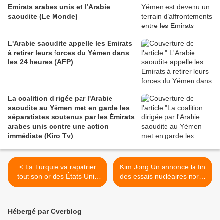
Emirats arabes unis et l’Arabie
saoudite (Le Monde)
L'Arabie saoudite appelle les Emirats
à retirer leurs forces du Yémen dans
les 24 heures (AFP)
La coalition dirigée par l'Arabie
saoudite au Yémen met en garde les
séparatistes soutenus par les Émirats
arabes unis contre une action
immédiate (Kiro Tv)
< La Turquie va rapatrier
Kim Jong Un annonce la fin
tout son or des États-Unis
des essais nucléaires nord-
pour tenter de se
coréens, fermeture du site
débarrasser du dollar (Zero
(AFP) >
Hedge)
Hébergé par Overblog