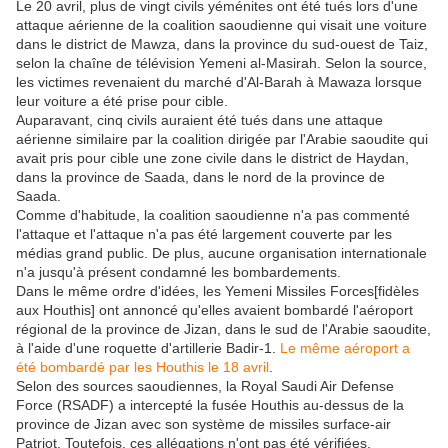
Le 20 avril, plus de vingt civils yéménites ont été tués lors d'une
attaque aérienne de la coalition saoudienne qui visait une voiture
dans le district de Mawza, dans la province du sud-ouest de Taiz,
selon la chaîne de télévision Yemeni al-Masirah. Selon la source,
les victimes revenaient du marché d'Al-Barah à Mawaza lorsque
leur voiture a été prise pour cible.
Auparavant, cinq civils auraient été tués dans une attaque
aérienne similaire par la coalition dirigée par l'Arabie saoudite qui
avait pris pour cible une zone civile dans le district de Haydan,
dans la province de Saada, dans le nord de la province de
Saada.
Comme d'habitude, la coalition saoudienne n'a pas commenté
l'attaque et l'attaque n'a pas été largement couverte par les
médias grand public. De plus, aucune organisation internationale
n'a jusqu'à présent condamné les bombardements.
Dans le même ordre d'idées, les Yemeni Missiles Forces[fidèles
aux Houthis] ont annoncé qu'elles avaient bombardé l'aéroport
régional de la province de Jizan, dans le sud de l'Arabie saoudite,
à l'aide d'une roquette d'artillerie Badir-1.
Le même aéroport a
été bombardé par les Houthis le 18 avril
.
Selon des sources saoudiennes, la Royal Saudi Air Defense
Force (RSADF) a intercepté la fusée Houthis au-dessus de la
province de Jizan avec son système de missiles surface-air
Patriot. Toutefois, ces allégations n'ont pas été vérifiées.