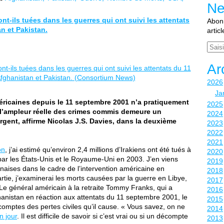
Ne
t-ils tuées dans les guerres qui ont suivi les attentats
Abonn
n et Pakistan.
artic
Email
Ar
2026
Ja
ricaines depuis le 11 septembre 2001 n’a pratiquement
2025
à l’ampleur réelle des crimes commis demeure un
2024
 urgent, affirme Nicolas J.S. Davies, dans la deuxième
2023
2022
2021
on
, j’ai estimé qu’environ 2,4 millions d’Irakiens ont été tués à
2020
s par les États-Unis et le Royaume-Uni en 2003. J’en viens
2019
aises dans le cadre de l’intervention américaine en
2018
rtie, j’examinerai les morts causées par la guerre en Libye,
2017
Le général américain à la retraite Tommy Franks, qui a
2016
hanistan en réaction aux attentats du 11 septembre 2001, le
2015
omptes des pertes civiles qu’il cause. « Vous savez, on ne
2014
n jour
. Il est difficile de savoir si c’est vrai ou si un décompte
2013