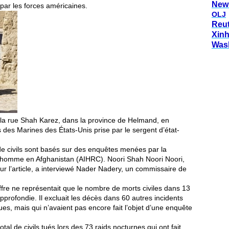
New
par les forces américaines.
OLJ
Reu
Xin
Was
 la rue Shah Karez, dans la province de Helmand, en
s des Marines des États-Unis prise par le sergent d’état-
e civils sont basés sur des enquêtes menées par la
’homme en Afghanistan (AIHRC). Noori Shah Noori Noori,
 sur l’article, a interviewé Nader Nadery, un commissaire de
fre ne représentait que le nombre de morts civiles dans 13
approfondie. Il excluait les décès dans 60 autres incidents
ues, mais qui n’avaient pas encore fait l’objet d’une enquête
al de civils tués lors des 73 raids nocturnes qui ont fait