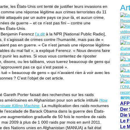
Ar
tie, les États-Unis ont tenté de justifier leurs invasions en
s comme une réponse légitime aux crimes terroristes du 11
té attaqués par un autre pays ce jour-là, et aucun crime,
 années de guerre – et ce n’est pas fini – contre une
les États-Unis.
 Benjamin Ferencz
l’a dit
à la NPR [National Public Radio],
, il s’agissait de crimes contre l’humanité, mais pas de «
taient pas en guerre. « Ce n’est jamais une réponse légitime
ables du mal fait », a expliqué Ferencz. « Nous devons faire
t punir les autres. Si vous vous contentez de riposter
 disons, ou les talibans, vous tuerez beaucoup de gens qui
n’approuvent pas ce qui s’est passé ».
tué « beaucoup de gens » qui n’avaient rien à voir avec les
nes ? C’est l’objet de cet article.
mé Gareth Porter faisait des recherches sur les raids
MEDI
s américaines en Afghanistan pour son article intitulé
How
AFP
minate Killing Machine
. La multiplication des raids nocturnes
Der 
de l’escalade de Barack Obama dans la guerre des États-
Die 
une augmentation graduelle de 50 fois le nombre de raids
Le F
 mai 2009 à plus de 1 000 raids par mois en avril 2011.
Le 
e des Nations unies en Afghanistan (MANUA) a fait état