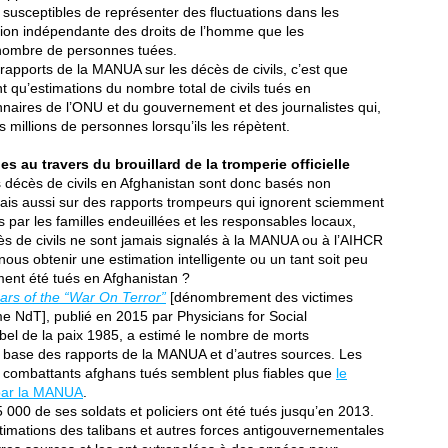
susceptibles de représenter des fluctuations dans les
ion indépendante des droits de l’homme que les
 nombre de personnes tuées.
 rapports de la MANUA sur les décès de civils, c’est que
nt qu’estimations du nombre total de civils tués en
nnaires de l’ONU et du gouvernement et des journalistes qui,
millions de personnes lorsqu’ils les répètent.
 au travers du brouillard de la tromperie officielle
es décès de civils en Afghanistan sont donc basés non
mais aussi sur des rapports trompeurs qui ignorent sciemment
 par les familles endeuillées et les responsables locaux,
ès de civils ne sont jamais signalés à la MANUA ou à l’AIHCR
ous obtenir une estimation intelligente ou un tant soit peu
ment été tués en Afghanistan ?
ars of the “War On Terror”
[dénombrement des victimes
me NdT], publié en 2015 par Physicians for Social
obel de la paix 1985, a estimé le nombre de morts
la base des rapports de la MANUA et d’autres sources. Les
 combattants afghans tués semblent plus fiables que
le
par la MANUA
.
00 de ses soldats et policiers ont été tués jusqu’en 2013.
stimations des talibans et autres forces antigouvernementales