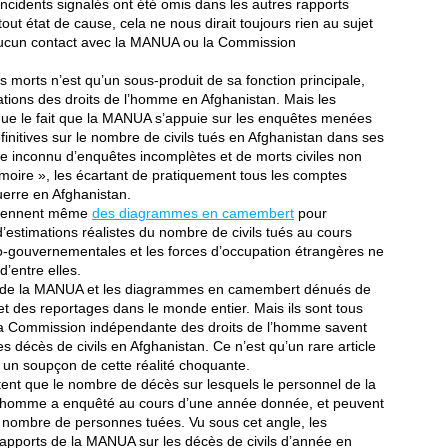
cidents signalés ont été omis dans les autres rapports
t état de cause, cela ne nous dirait toujours rien au sujet
 aucun contact avec la MANUA ou la Commission
 morts n’est qu’un sous-produit de sa fonction principale,
lations des droits de l’homme en Afghanistan. Mais les
 que le fait que la MANUA s’appuie sur les enquêtes menées
finitives sur le nombre de civils tués en Afghanistan dans ses
e inconnu d’enquêtes incomplètes et de morts civiles non
moire », les écartant de pratiquement tous les comptes
uerre en Afghanistan.
prennent même
des diagrammes en camembert
pour
 d’estimations réalistes du nombre de civils tués au cours
o-gouvernementales et les forces d’occupation étrangères ne
d’entre elles.
de la MANUA et les diagrammes en camembert dénués de
 des reportages dans le monde entier. Mais ils sont tous
 la Commission indépendante des droits de l’homme savent
 des décès de civils en Afghanistan. Ce n’est qu’un rare article
un soupçon de cette réalité choquante.
ètent que le nombre de décès sur lesquels le personnel de la
l’homme a enquêté au cours d’une année donnée, et peuvent
e nombre de personnes tuées. Vu sous cet angle, les
 rapports de la MANUA sur les décès de civils d’année en