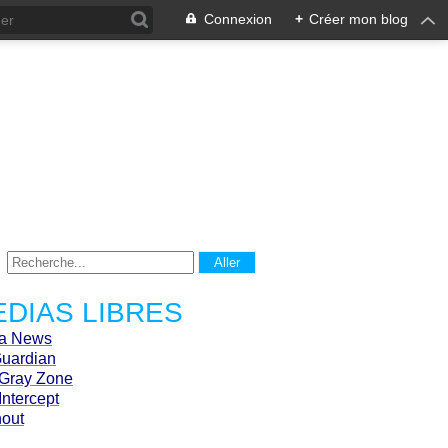
Connexion
+
Créer mon blog
DIAS LIBRES
ca News
Guardian
Gray Zone
Intercept
hout