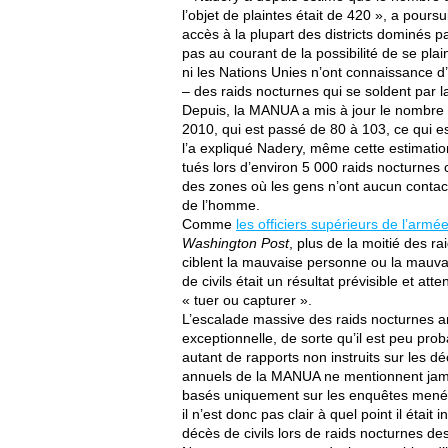
l’objet de plaintes était de 420 », a pour
accès à la plupart des districts dominés pa
pas au courant de la possibilité de se pla
ni les Nations Unies n’ont connaissance d
– des raids nocturnes qui se soldent par la
Depuis, la MANUA a mis à jour le nombre d
2010, qui est passé de 80 à 103, ce qui e
l’a expliqué Nadery, même cette estimation
tués lors d’environ 5 000 raids nocturnes 
des zones où les gens n’ont aucun conta
de l’homme.
Comme
les officiers supérieurs de l’armé
Washington Post
, plus de la moitié des r
ciblent la mauvaise personne ou la mauva
de civils était un résultat prévisible et a
« tuer ou capturer ».
L’escalade massive des raids nocturnes 
exceptionnelle, de sorte qu’il est peu pr
autant de rapports non instruits sur les dé
annuels de la MANUA ne mentionnent jamai
basés uniquement sur les enquêtes menée
il n’est donc pas clair à quel point il étai
décès de civils lors de raids nocturnes de