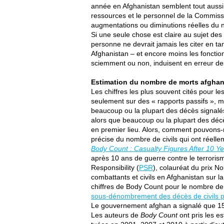
année en Afghanistan semblent tout aussi 
ressources et le personnel de la Commiss
augmentations ou diminutions réelles du
Si une seule chose est claire au sujet des
personne ne devrait jamais les citer en ta
Afghanistan – et encore moins les fonctio
sciemment ou non, induisent en erreur des 
Estimation du nombre de morts afghanes
Les chiffres les plus souvent cités pour l
seulement sur des « rapports passifs », 
beaucoup ou la plupart des décès signalés
alors que beaucoup ou la plupart des déc
en premier lieu. Alors, comment pouvons-n
précise du nombre de civils qui ont réelle
Body Count : Casualty Figures After 10 Ye
après 10 ans de guerre contre le terroris
Responsibility (
PSR
), colauréat du prix N
combattants et civils en Afghanistan sur 
chiffres de Body Count pour le nombre de
sous-dénombrement des décès de civils 
Le gouvernement afghan a signalé que 15 0
Les auteurs de
Body Count
ont pris les e