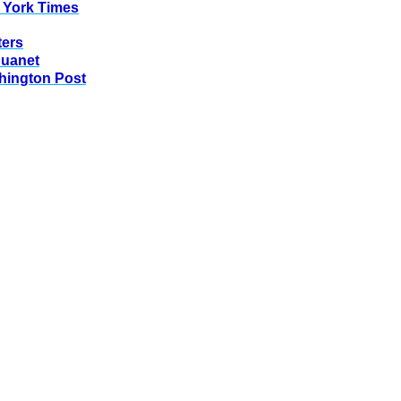
 York Times
ters
huanet
hington Post