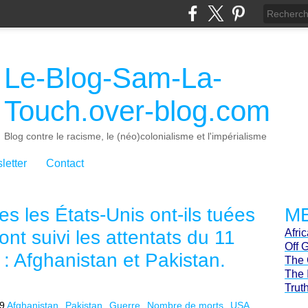
Le-Blog-Sam-La-
Touch.over-blog.com
Blog contre le racisme, le (néo)colonialisme et l'impérialisme
letter
Contact
 les États-Unis ont-ils tuées
ME
ont suivi les attentats du 11
Afri
Off 
: Afghanistan et Pakistan.
The 
The 
Trut
19
Afghanistan
Pakistan
Guerre
Nombre de morts
USA