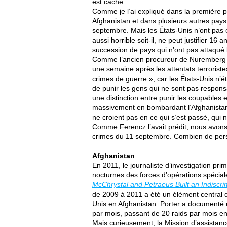
est caché.
Comme je l’ai expliqué dans la première par
Afghanistan et dans plusieurs autres pay
septembre. Mais les États-Unis n’ont pas é
aussi horrible soit-il, ne peut justifier 16
succession de pays qui n’ont pas attaqué 
Comme l’ancien procureur de Nuremberg
une semaine après les attentats terroristes
crimes de guerre », car les États-Unis n’é
de punir les gens qui ne sont pas respons
une distinction entre punir les coupables e
massivement en bombardant l’Afghanistan,
ne croient pas en ce qui s’est passé, qui 
Comme Ferencz l’avait prédit, nous avons 
crimes du 11 septembre. Combien de person
Afghanistan
En 2011, le journaliste d’investigation pri
nocturnes des forces d’opérations spéciale
McChrystal and Petraeus Built an Indiscri
de 2009 à 2011 a été un élément central 
Unis en Afghanistan. Porter a documenté 
par mois, passant de 20 raids par mois en
Mais curieusement, la Mission d’assistanc