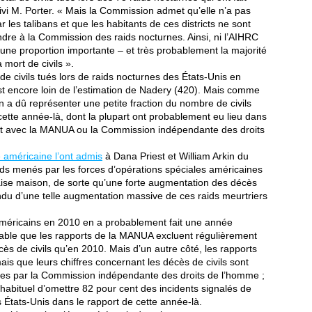
suivi M. Porter. « Mais la Commission admet qu’elle n’a pas
r les talibans et que les habitants de ces districts ne sont
indre à la Commission des raids nocturnes. Ainsi, ni l’AIHRC
’une proportion importante – et très probablement la majorité
 mort de civils ».
e civils tués lors de raids nocturnes des États-Unis en
st encore loin de l’estimation de Nadery (420). Mais comme
 a dû représenter une petite fraction du nombre de civils
cette année-là, dont la plupart ont probablement eu lieu dans
ct avec la MANUA ou la Commission indépendante des droits
e américaine l’ont admis
à Dana Priest et William Arkin du
aids menés par les forces d’opérations spéciales américaines
ise maison, de sorte qu’une forte augmentation des décès
ttendu d’une telle augmentation massive de ces raids meurtriers
américains en 2010 en a probablement fait une année
obable que les rapports de la MANUA excluent régulièrement
cès de civils qu’en 2010. Mais d’un autre côté, les rapports
s que leurs chiffres concernant les décès de civils sont
s par la Commission indépendante des droits de l’homme ;
t inhabituel d’omettre 82 pour cent des incidents signalés de
s États-Unis dans le rapport de cette année-là.