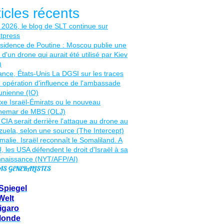
ticles récents
AS GENERALISTES
Spiegel
Welt
igaro
Monde