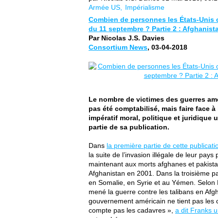
Armée US
Impérialisme
Combien de personnes les États-Unis on
du 11 septembre ? Partie 2 : Afghanista
Par Nicolas J.S. Davies
Consortium News
, 03-04-2018
Le nombre de victimes des guerres amé
pas été comptabilisé, mais faire face 
impératif moral, politique et juridique
partie de sa publication.
Dans
la première partie de cette publicati
la suite de l’invasion illégale de leur pay
maintenant aux morts afghanes et pakistan
Afghanistan en 2001. Dans la troisième pa
en Somalie, en Syrie et au Yémen. Selon 
mené la guerre contre les talibans en Afg
gouvernement américain ne tient pas les c
compte pas les cadavres »,
a dit Franks u