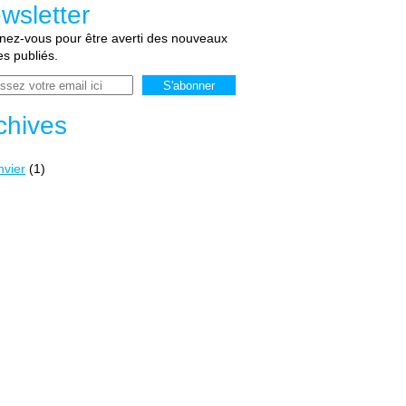
wsletter
ez-vous pour être averti des nouveaux
les publiés.
chives
nvier
(1)