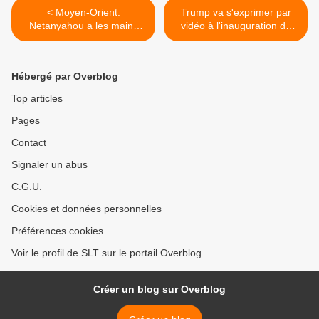
< Moyen-Orient:
Trump va s'exprimer par
Netanyahou a les mains
vidéo à l'inauguration de
libres face à l’Iran
l'ambassade à Jérusalem
(Mediapart)
(AFP) >
Hébergé par Overblog
Top articles
Pages
Contact
Signaler un abus
C.G.U.
Cookies et données personnelles
Préférences cookies
Voir le profil de SLT sur le portail Overblog
Créer un blog sur Overblog