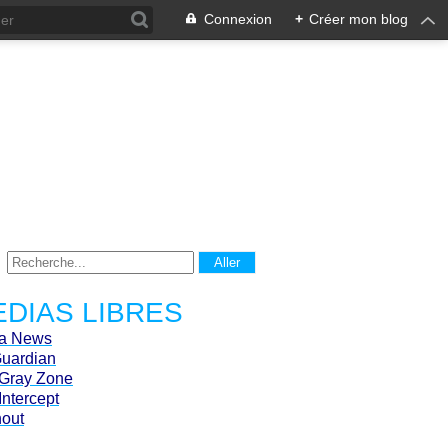
Connexion
+
Créer mon blog
DIAS LIBRES
ca News
Guardian
Gray Zone
Intercept
hout