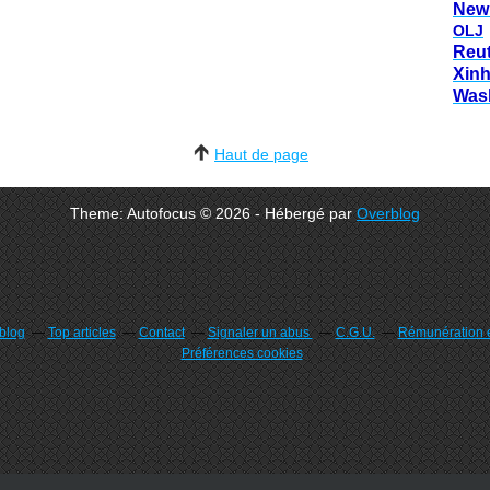
New
OLJ
Reu
Xin
Was
Haut de page
Theme: Autofocus © 2026 - Hébergé par
Overblog
rblog
Top articles
Contact
Signaler un abus
C.G.U.
Rémunération e
Préférences cookies