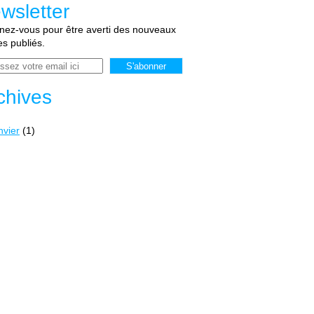
wsletter
ez-vous pour être averti des nouveaux
les publiés.
chives
nvier
(1)