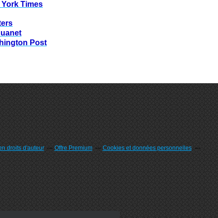
 York Times
ters
huanet
hington Post
n droits d'auteur
Offre Premium
Cookies et données personnelles