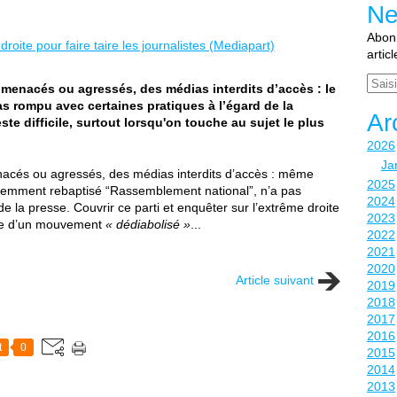
Ne
Abonn
artic
Email
, menacés ou agressés, des médias interdits d’accès : le
s rompu avec certaines pratiques à l’égard de la
Ar
ste difficile, surtout lorsqu'on touche au sujet le plus
2026
Ja
enacés ou agressés, des médias interdits d’accès : même
2025
écemment rebaptisé “Rassemblement national”, n’a pas
2024
e la presse. Couvrir ce parti et enquêter sur l’extrême droite
2023
chage d’un mouvement
« dédiabolisé »
...
2022
2021
2020
Article suivant
2019
2018
2017
2016
t
0
2015
2014
2013