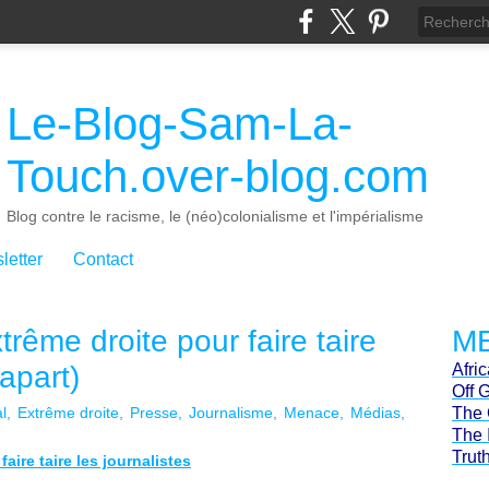
Le-Blog-Sam-La-
Touch.over-blog.com
Blog contre le racisme, le (néo)colonialisme et l'impérialisme
letter
Contact
rême droite pour faire taire
ME
iapart)
Afri
Off 
l
Extrême droite
Presse
Journalisme
Menace
Médias
The 
The 
Trut
aire taire les journalistes