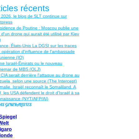
ticles récents
AS GENERALISTES
Spiegel
Welt
igaro
Monde