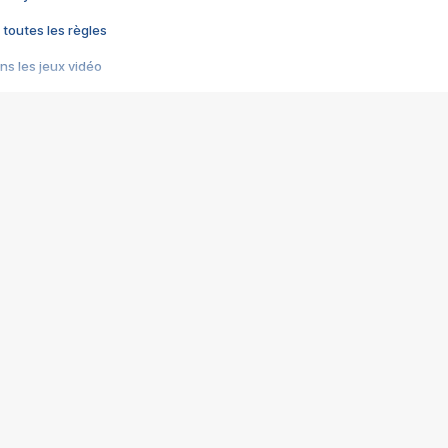
 toutes les règles
s les jeux vidéo
us choquant de Rockstar ? - Le scandale BULLY
e plus moche de Steam
du RÊVE tourne au CAUCHEMAR
pendant 8 heures
it… à tort
umiliés par un jeu vidéo
ire - Final Fantasy 8
ti un empire - Age of Empires
story DOFUS
tard, il crée l'un des pires jeux de tous les temps, MindsEye.