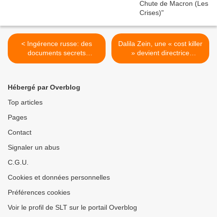
< Ingérence russe: des
Dalila Zein, une « cost killer
documents secrets
» devient directrice
accablent un ex-conseiller
générale de l’AFP
de Trump (AFP)
(Acrimed) >
Hébergé par Overblog
Top articles
Pages
Contact
Signaler un abus
C.G.U.
Cookies et données personnelles
Préférences cookies
Voir le profil de SLT sur le portail Overblog