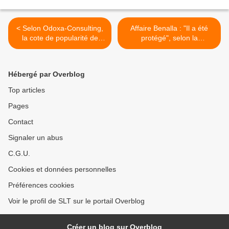
< Selon Odoxa-Consulting,
Affaire Benalla : "Il a été
la cote de popularité de
protégé", selon la
Macron chute de 2 points à
journaliste qui a révélé
39% malgré la victoire au
l'affaire (Vidéo) >
Mondial
Hébergé par Overblog
Top articles
Pages
Contact
Signaler un abus
C.G.U.
Cookies et données personnelles
Préférences cookies
Voir le profil de SLT sur le portail Overblog
Créer un blog sur Overblog