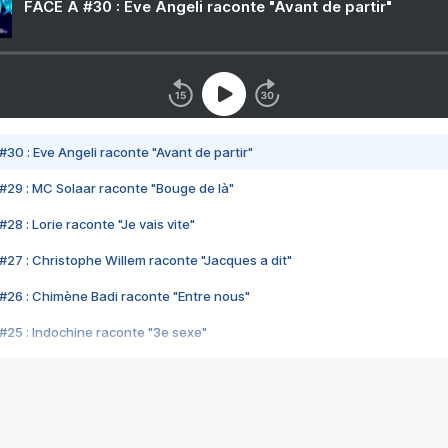
FACE A #30 : Eve Angeli raconte "Avant de partir"
#30 : Eve Angeli raconte "Avant de partir"
#29 : MC Solaar raconte "Bouge de là"
28 : Lorie raconte "Je vais vite"
#27 : Christophe Willem raconte "Jacques a dit"
#26 : Chimène Badi raconte "Entre nous"
#25 : Indochine raconte "3e sexe"
#24 : Zaho raconte "C'est chelou"
#23 : Patrick Bruel raconte "Au café des délices"
#22 : Kyo raconte "Le chemin"