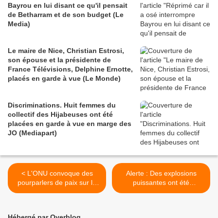
Bayrou en lui disant ce qu'il pensait
de Betharram et de son budget (Le
Media)
Le maire de Nice, Christian Estrosi,
son épouse et la présidente de
France Télévisions, Delphine Ernotte,
placés en garde à vue (Le Monde)
Discriminations. Huit femmes du
collectif des Hijabeuses ont été
placées en garde à vue en marge des
JO (Mediapart)
< L'ONU convoque des
Alerte : Des explosions
pourparlers de paix sur le
puissantes ont été
Yémen (Le Figaro)
entendues au-dessus de
Damas, des frappes
aériennes potentielles ont
Hébergé par Overblog