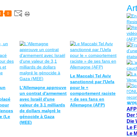
Ar
t
0
Le Maccabi Tel Aviv
sanctionné par l'Uefa
 un
L'Allemagne approuve
pour le «
un contrat d'armement
comportement raciste
placé
avec Israël d'une
» de ses fans en
MEDI
pour
valeur de 3,1 milliards
Allemagne (AFP)
AFP
lences
de dollars malgré le
Der 
e (Le
génocide à Gaza
Die 
(MEE)
Le F
Le 