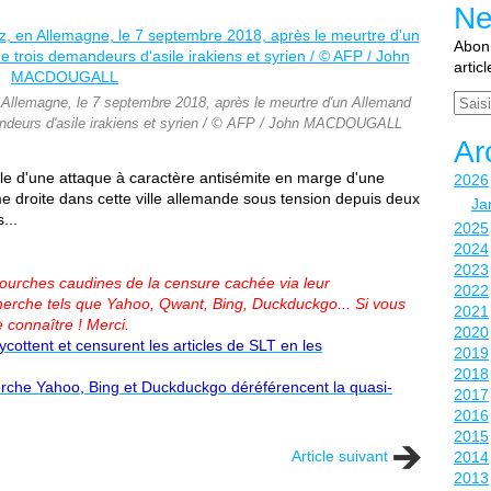
Ne
Abonn
artic
Email
 Allemagne, le 7 septembre 2018, après le meurtre d'un Allemand
mandeurs d'asile irakiens et syrien / © AFP / John MACDOUGALL
Ar
ible d'une attaque à caractère antisémite en marge d'une
2026
me droite dans cette ville allemande sous tension depuis deux
Ja
...
2025
2024
2023
 fourches caudines de la censure cachée via leur
2022
erche tels que Yahoo, Qwant, Bing, Duckduckgo...
Si vous
2021
e connaître ! Merci.
2020
ottent et censurent les articles de SLT en les
2019
2018
rche Yahoo, Bing et Duckduckgo déréférencent la quasi-
2017
2016
2015
Article suivant
2014
2013