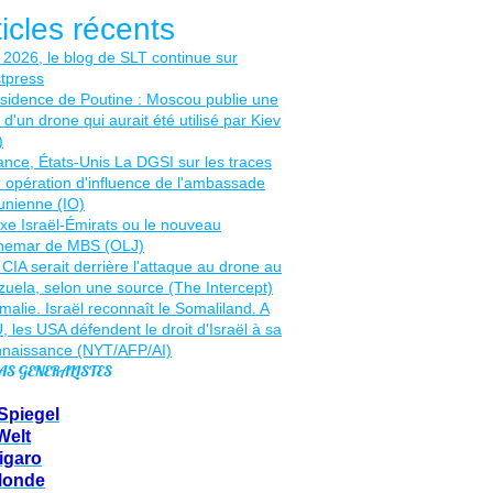
ticles récents
AS GENERALISTES
Spiegel
Welt
igaro
Monde