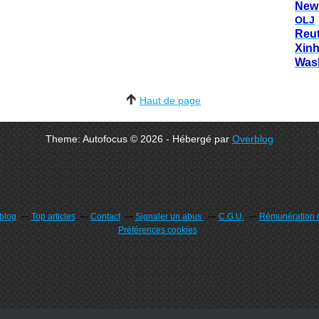
New
OLJ
Reu
Xin
Was
Haut de page
Theme: Autofocus © 2026 - Hébergé par
Overblog
rblog
Top articles
Contact
Signaler un abus
C.G.U.
Rémunération e
Préférences cookies