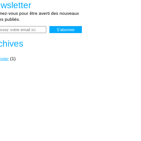
wsletter
ez-vous pour être averti des nouveaux
les publiés.
chives
nvier
(1)