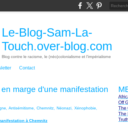
Le-Blog-Sam-La-
Touch.over-blog.com
Blog contre le racisme, le (néo)colonialisme et l'impérialisme
letter
Contact
 en marge d'une manifestation
ME
Afri
Off 
gne
Antisémitisme
Chemnitz
Néonazi
Xénophobie
The 
The 
Trut
manifestation à Chemnitz