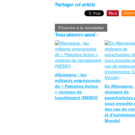
Partager cet article
Repos
S'inscrire à la newsletter
Vous aimerez aussi :
Allemagne : les
militants emprisonnés
de « Palestine Action
En Allemagne,
» victimes de
régiment de
harcèlement (MEMO)
parachutistes 
sous enquête 
des cas de vio
et d’extrémism
Monde)