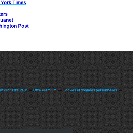
 York Times
ters
huanet
hington Post
n droits d'auteur
Offre Premium
Cookies et données personnelles