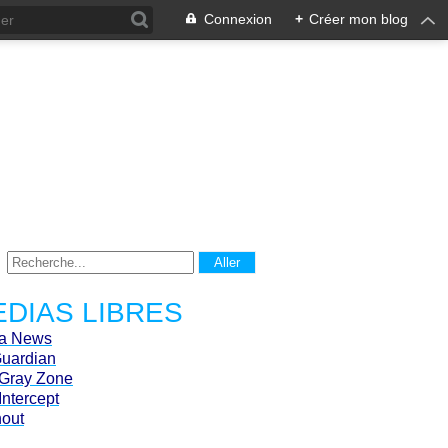
Connexion
+
Créer mon blog
DIAS LIBRES
ca News
Guardian
Gray Zone
Intercept
hout