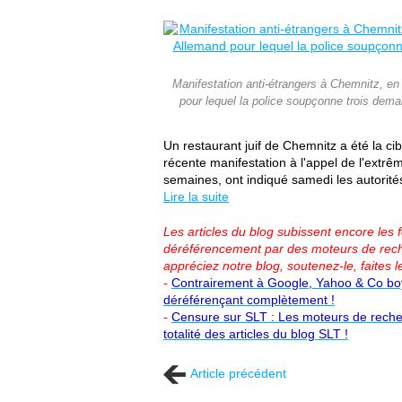
Manifestation anti-étrangers à Chemnitz, en
pour lequel la police soupçonne trois de
Un restaurant juif de Chemnitz a été la c
récente manifestation à l'appel de l'extrê
semaines, ont indiqué samedi les autorités
Lire la suite
Les articles du blog subissent encore les
déréférencement par des moteurs de rech
appréciez notre blog, soutenez-le, faites l
-
Contrairement à Google, Yahoo & Co boyc
déréférençant complètement !
-
Censure sur SLT : Les moteurs de reche
totalité des articles du blog SLT !
Article précédent