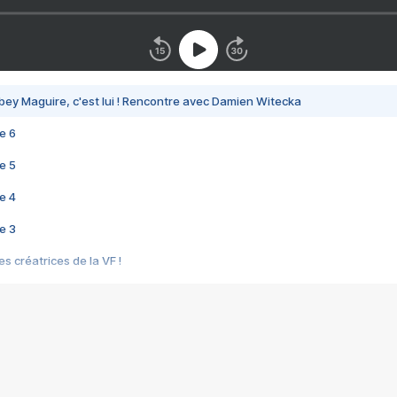
bey Maguire, c'est lui ! Rencontre avec Damien Witecka
e 6
e 5
e 4
e 3
s créatrices de la VF !
e 2
e 1
e Mektoub My Love arrive enfin ! Rencontre avec Shaïn Boumedine et Sal
i : après Toni en famille