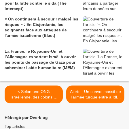
pour la lutte contre le sida (The
Intercept)
« On continuera à secourir malgré les
risques » : En Cisjordanie, les
soignants face aux attaques de
l'armée israélienne (Blast)
La France, le Royaume-Uni et
l’Allemagne exhortent Israël à ouvrir
les points de passage de Gaza pour
acheminer l’aide humanitaire (MEM)
< Selon une ONG
Alerte : Un convoi massif de
israélienne, des colons et
l'armée turque entre à Idlib
des soldats mènent des
avec un important arsenal
"attaques conjointes" contre
d'armes (AMN) >
un village palestinien
Hébergé par Overblog
(Middle East Monitor)
Top articles