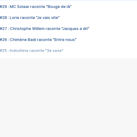
#29 : MC Solaar raconte "Bouge de là"
28 : Lorie raconte "Je vais vite"
#27 : Christophe Willem raconte "Jacques a dit"
#26 : Chimène Badi raconte "Entre nous"
#25 : Indochine raconte "3e sexe"
#24 : Zaho raconte "C'est chelou"
#23 : Patrick Bruel raconte "Au café des délices"
#22 : Kyo raconte "Le chemin"
#21 : Nolwenn Leroy raconte "Cassé"
#20 : Patrick Hernandez raconte "Born to be alive"
#19 : Lorie raconte "Près de moi"
#18 : Michael Jones raconte "A nos actes manqués" (avec Jean-Jacque