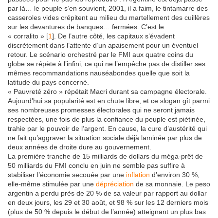
par là… le peuple s’en souvient, 2001, il a faim, le tintamarre des
casseroles vides crépitent au milieu du martellement des cuillères
sur les devantures de banques… fermées. C’est le
« corralito »
[
1
]
. De l’autre côté, les capitaux s’évadent
discrètement dans l’attente d’un apaisement pour un éventuel
retour. Le scénario orchestré par le FMI aux quatre coins du
globe se répète à l’infini, ce qui ne l’empêche pas de distiller ses
mêmes recommandations nauséabondes quelle que soit la
latitude du pays concerné.
« Pauvreté zéro » répétait Macri durant sa campagne électorale.
Aujourd’hui sa popularité est en chute libre, et ce slogan gît parmi
ses nombreuses promesses électorales qui ne seront jamais
respectées, une fois de plus la confiance du peuple est piétinée,
trahie par le pouvoir de l’argent. En cause, la cure d’austérité qui
ne fait qu’aggraver la situation sociale déjà laminée par plus de
deux années de droite dure au gouvernement.
La première tranche de 15 milliards de dollars du méga-prêt de
50 milliards du FMI conclu en juin ne semble pas suffire à
stabiliser l’économie secouée par une
inflation
d’environ 30 %,
elle-même stimulée par une
dépréciation
de sa monnaie. Le peso
argentin a perdu près de 20 % de sa valeur par rapport au dollar
en deux jours, les 29 et 30 août, et 98 % sur les 12 derniers mois
(plus de 50 % depuis le début de l’année) atteignant un plus bas