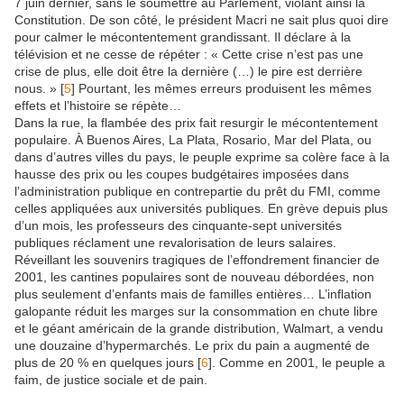
7 juin dernier, sans le soumettre au Parlement, violant ainsi la
Constitution. De son côté, le président Macri ne sait plus quoi dire
pour calmer le mécontentement grandissant. Il déclare à la
télévision et ne cesse de répéter : « Cette crise n’est pas une
crise de plus, elle doit être la dernière (…) le pire est derrière
nous. »
[
5
]
Pourtant, les mêmes erreurs produisent les mêmes
effets et l’histoire se répète…
Dans la rue, la flambée des prix fait resurgir le mécontentement
populaire. À Buenos Aires, La Plata, Rosario, Mar del Plata, ou
dans d’autres villes du pays, le peuple exprime sa colère face à la
hausse des prix ou les coupes budgétaires imposées dans
l’administration publique en contrepartie du prêt du FMI, comme
celles appliquées aux universités publiques. En grève depuis plus
d’un mois, les professeurs des cinquante-sept universités
publiques réclament une revalorisation de leurs salaires.
Réveillant les souvenirs tragiques de l’effondrement financier de
2001, les cantines populaires sont de nouveau débordées, non
plus seulement d’enfants mais de familles entières… L’inflation
galopante réduit les marges sur la consommation en chute libre
et le géant américain de la grande distribution, Walmart, a vendu
une douzaine d’hypermarchés. Le prix du pain a augmenté de
plus de 20 % en quelques jours
[
6
]
. Comme en 2001, le peuple a
faim, de justice sociale et de pain.