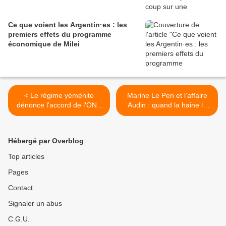
Ce que voient les Argentin·es : les
premiers effets du programme
économique de Milei
< Le régime yéménite
Marine Le Pen et l’affaire
dénonce l'accord de l'ONU
Audin : quand la haine le
avec les Houthis visant à
dispute à l’ignorance crasse
fournir un pont aérien aux
(Histoire coloniale) >
patients malades (AMN)
Hébergé par Overblog
Top articles
Pages
Contact
Signaler un abus
C.G.U.