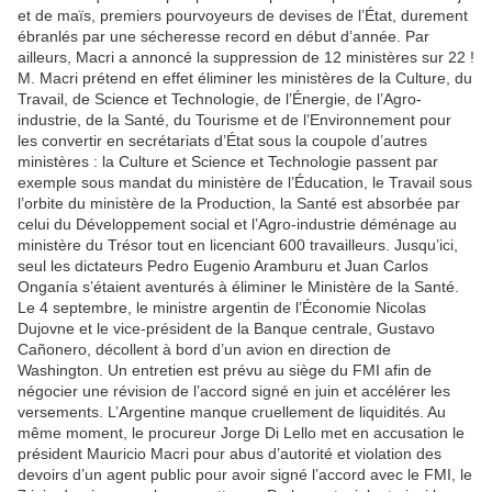
et de maïs, premiers pourvoyeurs de devises de l’État, durement
ébranlés par une sécheresse record en début d’année. Par
ailleurs, Macri a annoncé la suppression de 12 ministères sur 22 !
M. Macri prétend en effet éliminer les ministères de la Culture, du
Travail, de Science et Technologie, de l’Énergie, de l’Agro-
industrie, de la Santé, du Tourisme et de l’Environnement pour
les convertir en secrétariats d’État sous la coupole d’autres
ministères : la Culture et Science et Technologie passent par
exemple sous mandat du ministère de l’Éducation, le Travail sous
l’orbite du ministère de la Production, la Santé est absorbée par
celui du Développement social et l’Agro-industrie déménage au
ministère du Trésor tout en licenciant 600 travailleurs. Jusqu’ici,
seul les dictateurs Pedro Eugenio Aramburu et Juan Carlos
Onganía s’étaient aventurés à éliminer le Ministère de la Santé.
Le 4 septembre, le ministre argentin de l’Économie Nicolas
Dujovne et le vice-président de la Banque centrale, Gustavo
Cañonero, décollent à bord d’un avion en direction de
Washington. Un entretien est prévu au siège du FMI afin de
négocier une révision de l’accord signé en juin et accélérer les
versements. L’Argentine manque cruellement de liquidités. Au
même moment, le procureur Jorge Di Lello met en accusation le
président Mauricio Macri pour abus d’autorité et violation des
devoirs d’un agent public pour avoir signé l’accord avec le FMI, le