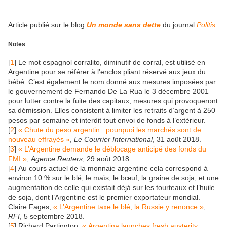
Article publié sur le blog
Un monde sans dette
du journal
Politis
.
Notes
[
1
]
Le mot espagnol corralito, diminutif de corral, est utilisé en
Argentine pour se référer à l’enclos pliant réservé aux jeux du
bébé. C’est également le nom donné aux mesures imposées par
le gouvernement de Fernando De La Rua le 3 décembre 2001
pour lutter contre la fuite des capitaux, mesures qui provoqueront
sa démission. Elles consistent à limiter les retraits d’argent à 250
pesos par semaine et interdit tout envoi de fonds à l’extérieur.
[
2
]
« Chute du peso argentin : pourquoi les marchés sont de
nouveau effrayés »
,
Le Courrier International
, 31 août 2018.
[
3
]
« L’Argentine demande le déblocage anticipé des fonds du
FMI »
,
Agence Reuters
, 29 août 2018.
[
4
]
Au cours actuel de la monnaie argentine cela correspond à
environ 10 % sur le blé, le maïs, le bœuf, la graine de soja, et une
augmentation de celle qui existait déjà sur les tourteaux et l’huile
de soja, dont l’Argentine est le premier exportateur mondial.
Claire Fages,
« L’Argentine taxe le blé, la Russie y renonce »
,
RFI
, 5 septembre 2018.
[
5
]
Richard Partington,
« Argentina launches fresh austerity