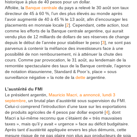
historique à plus de 40 pesos pour un dollar.
Affolée, la
Banque centrale
du pays a relevé le 30 août son taux
directeur de 45 à 60 %, l’un des plus élevés au monde après
l’avoir augmenté de 40 à 45 % le 13 août, afin d’encourager les
placements en monnaie locale
[
2
]
. Cependant, cette action, tout
comme les efforts de la Banque centrale argentine, qui aurait
vendu plus de 12 milliards de dollars de ses réserves de change
depuis le début de l’année pour stabiliser le peso
[
3
]
, ne sont pas
parvenus à contenir la méfiance des investisseurs face à une
possibilité de non remboursement, ni à atténuer la chute des
cours. Comme par provocation, le 31 août, au lendemain de la
remontée spectaculaire des taux de la Banque centrale, l’agence
de notation étasunienne, Standard & Poor’s, place « sous
surveillance négative » la note de la
dette
argentine.
L’austérité du FMI
Le président argentin,
Mauricio Macri, a annoncé, lundi 3
septembre
, un brutal plan d’austérité sous supervision du FMI.
Celui-ci comprend l’introduction d’une taxe sur les exportations
de produits agricoles de 4 pesos par dollar exporté
[
4
]
, dont
Macri a lui-même reconnu que c’étaient de « très mauvaises
taxes », mais qu’il y avait « urgence » face au déficit budgétaire.
Après tant d’austérité appliquée envers les plus démunis, cette
mesure risque de ne pas plaire non plus aux producteurs de soja