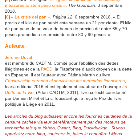
measures to stem peso crisis »
,
The Guardian
, 3 septembre
2018.
[
6
]
« La crisis del pan »
,
Página 12
, 6 septembre 2018. « El
precio del kilo de pan subió esta semana un 21 por ciento. El kilo
de pan pasó de un valor de banda de precios de entre 65 y 70
pesos promedio a un precio de entre 80 y 90 pesos. »
Auteur.e
Jérôme Duval
est membre du CADTM, Comité pour l’abolition des dettes
illégitimes et de la
PACD
, la Plateforme d’audit citoyen de la dette
en Espagne. Il est l’auteur avec Fátima Martín du livre
Construcción europea al servicio de los mercados financieros
,
Icaria editorial 2016 et est également coauteur de l’ouvrage
La
Dette ou la Vie
, (Aden-CADTM, 2011), livre collectif coordonné
par Damien Millet et Eric Toussaint qui a reçu le Prix du livre
politique à Liège en 2011.
Les articles du blog subissent encore les fourches caudines de la
censure cachée via leur déréférencement par des moteurs de
recherche tels que Yahoo, Qwant, Bing, Duckduckgo...
Si vous
appréciez notre blog, soutenez-le, faites le connaître ! Merci.