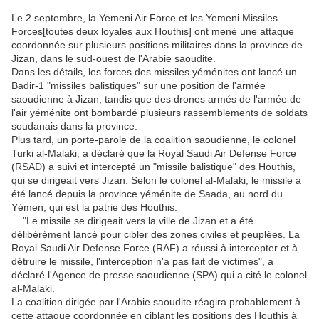
Le 2 septembre, la Yemeni Air Force et les Yemeni Missiles
Forces[toutes deux loyales aux Houthis] ont mené une attaque
coordonnée sur plusieurs positions militaires dans la province de
Jizan, dans le sud-ouest de l'Arabie saoudite.
Dans les détails, les forces des missiles yéménites ont lancé un
Badir-1 "missiles balistiques" sur une position de l'armée
saoudienne à Jizan, tandis que des drones armés de l'armée de
l'air yéménite ont bombardé plusieurs rassemblements de soldats
soudanais dans la province.
Plus tard, un porte-parole de la coalition saoudienne, le colonel
Turki al-Malaki, a déclaré que la Royal Saudi Air Defense Force
(RSAD) a suivi et intercepté un "missile balistique" des Houthis,
qui se dirigeait vers Jizan. Selon le colonel al-Malaki, le missile a
été lancé depuis la province yéménite de Saada, au nord du
Yémen, qui est la patrie des Houthis.
"Le missile se dirigeait vers la ville de Jizan et a été
délibérément lancé pour cibler des zones civiles et peuplées. La
Royal Saudi Air Defense Force (RAF) a réussi à intercepter et à
détruire le missile, l'interception n'a pas fait de victimes", a
déclaré l'Agence de presse saoudienne (SPA) qui a cité le colonel
al-Malaki.
La coalition dirigée par l'Arabie saoudite réagira probablement à
cette attaque coordonnée en ciblant les positions des Houthis à