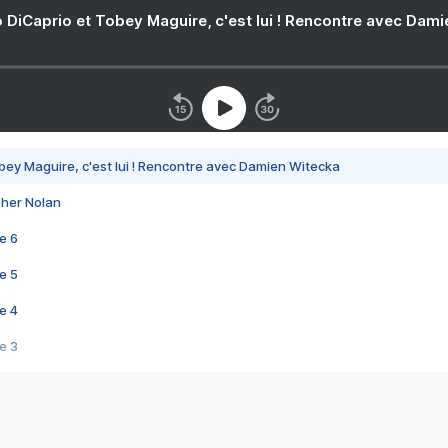
 DiCaprio et Tobey Maguire, c'est lui ! Rencontre avec Dam
bey Maguire, c'est lui ! Rencontre avec Damien Witecka
pher Nolan
e 6
e 5
e 4
e 3
s créatrices de la VF !
e 2