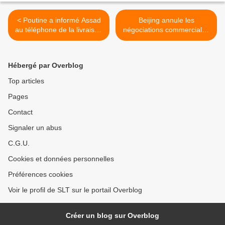
< Poutine a informé Assad
Beijing annule les
au téléphone de la livraison
négociations commerciales
des S-300 à la Syrie (AFP)
avec Washington après que
les États-Unis aient
sanctionné la Chine pour
Hébergé par Overblog
leurs achats d’armes
(WSWS) >
Top articles
Pages
Contact
Signaler un abus
C.G.U.
Cookies et données personnelles
Préférences cookies
Voir le profil de SLT sur le portail Overblog
Créer un blog sur Overblog