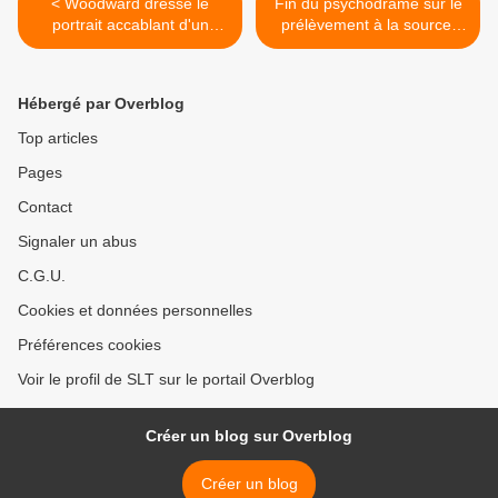
< Woodward dresse le
Fin du psychodrame sur le
portrait accablant d'un
prélèvement à la source,
Trump inculte et colérique
qui est maintenu (AFP) >
(AFP)
Hébergé par Overblog
Top articles
Pages
Contact
Signaler un abus
C.G.U.
Cookies et données personnelles
Préférences cookies
Voir le profil de SLT sur le portail Overblog
Créer un blog sur Overblog
Créer un blog