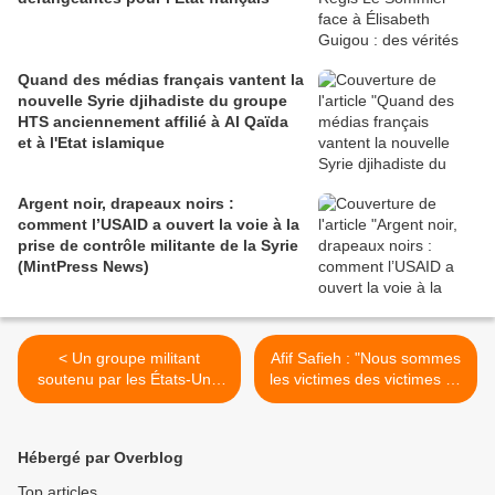
Quand des médias français vantent la
nouvelle Syrie djihadiste du groupe
HTS anciennement affilié à Al Qaïda
et à l'Etat islamique
Argent noir, drapeaux noirs :
comment l’USAID a ouvert la voie à la
prise de contrôle militante de la Syrie
(MintPress News)
< Un groupe militant
Afif Safieh : "Nous sommes
soutenu par les États-Unis
les victimes des victimes de
à Al-Tanf accepte un accord
l'histoire européenne"
d'évacuation - Rapport
(Vidéo) >
(Southfront)
Hébergé par Overblog
Top articles