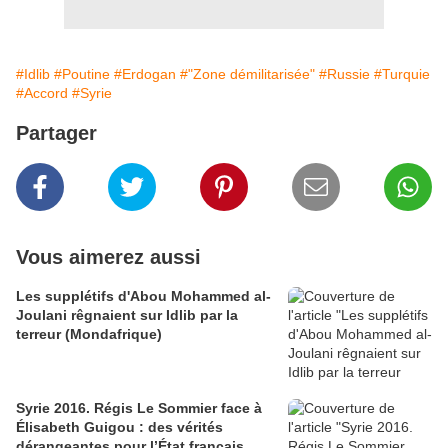
#Idlib
#Poutine
#Erdogan
#"Zone démilitarisée"
#Russie
#Turquie
#Accord
#Syrie
Partager
Vous aimerez aussi
Les supplétifs d'Abou Mohammed al-
Joulani rêgnaient sur Idlib par la
terreur (Mondafrique)
Syrie 2016. Régis Le Sommier face à
Élisabeth Guigou : des vérités
dérangeantes pour l’État français