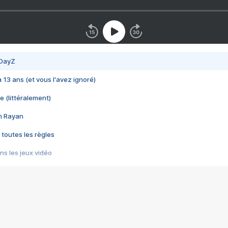
 DayZ
 a 13 ans (et vous l'avez ignoré)
e (littéralement)
im Rayan
 toutes les règles
s les jeux vidéo
us choquant de Rockstar ? - Le scandale BULLY
e plus moche de Steam
du RÊVE tourne au CAUCHEMAR
pendant 8 heures