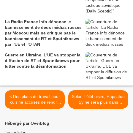
La Radio France Info dénonce le
bannissement de deux médias russes
par Moscou mais ne critique pas le
bannissement de RT et Sputniknews
par l'UE et l'OTAN
Guerre en Ukraine. L'UE va stopper la
diffusion de RT et Sputniknews pour
lutter contre la désinformation
< Des plans de travail pour
Selon TéléLoisirs, Hapsatou
cuisine accusés de rendre
Sy ne sera plus dans
malades les ouvriers qui les
l'émission des Terriens de
fabriquent (Bastamag)
Thierry Ardisson dès le 23
septembre (Vidéos) >
Hébergé par Overblog
Top articles