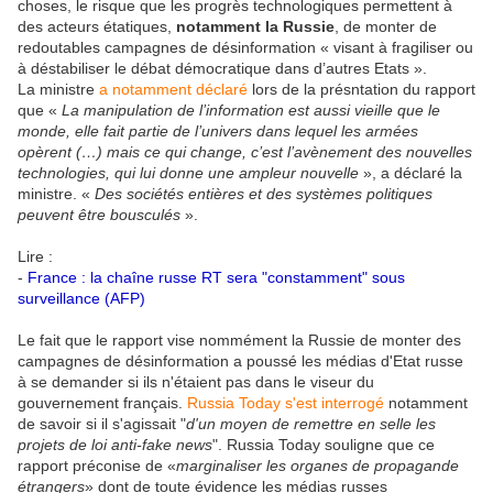
choses, le risque que les progrès technologiques permettent à
des acteurs étatiques,
notamment la Russie
, de monter de
redoutables campagnes de désinformation « visant à fragiliser ou
à déstabiliser le débat démocratique dans d’autres Etats ».
La ministre
a notamment déclaré
lors de la présntation du rapport
que «
La manipulation de l’information est aussi vieille que le
monde, elle fait partie de l’univers dans lequel les armées
opèrent (…) mais ce qui change, c’est l’avènement des nouvelles
technologies, qui lui donne une ampleur nouvelle
», a déclaré la
ministre. «
Des sociétés entières et des systèmes politiques
peuvent être bousculés
».
Lire :
-
France : la chaîne russe RT sera "constamment" sous
surveillance (AFP)
Le fait que le rapport vise nommément la Russie de monter des
campagnes de désinformation a poussé les médias d'Etat russe
à se demander si ils n'étaient pas dans le viseur du
gouvernement français.
Russia Today s'est interrogé
notamment
de savoir si il s'agissait "
d'un moyen de remettre en selle les
projets de loi anti-fake news
". Russia Today souligne que ce
rapport préconise de «
marginaliser les organes de propagande
étrangers
» dont de toute évidence les médias russes