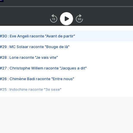
#30 : Eve Angeli raconte "Avant de partir"
#29 : MC Solaar raconte "Bouge de là"
28 : Lorie raconte "Je vais vite"
#27 : Christophe Willem raconte "Jacques a dit"
#26 : Chimène Badi raconte "Entre nous"
#25 : Indochine raconte "3e sexe"
#24 : Zaho raconte "C'est chelou"
#23 : Patrick Bruel raconte "Au café des délices"
#22 : Kyo raconte "Le chemin"
#21 : Nolwenn Leroy raconte "Cassé"