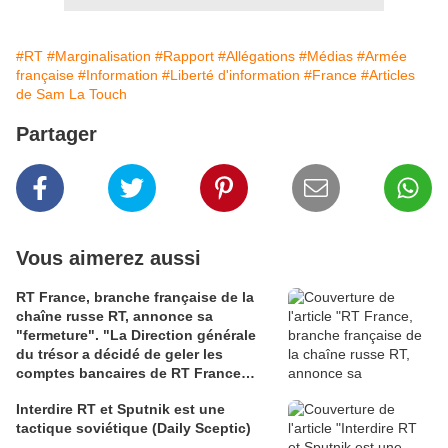
#RT
#Marginalisation
#Rapport
#Allégations
#Médias
#Armée
française
#Information
#Liberté d'information
#France
#Articles
de Sam La Touch
Partager
Vous aimerez aussi
RT France, branche française de la
chaîne russe RT, annonce sa
"fermeture". "La Direction générale
du trésor a décidé de geler les
comptes bancaires de RT France
rendant impossible la poursuite de
Interdire RT et Sputnik est une
notre activité" selon la directrice de
tactique soviétique (Daily Sceptic)
RT (AFP)