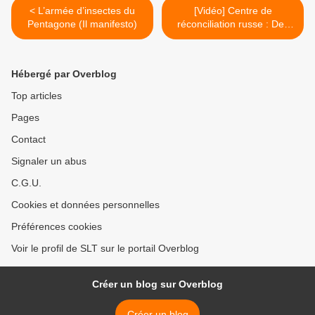
< L’armée d’insectes du
[Vidéo] Centre de
Pentagone (Il manifesto)
réconciliation russe : Des
cellules de l'EI ont volé du
chlore gazeux à HTS
(Southfront) >
Hébergé par Overblog
Top articles
Pages
Contact
Signaler un abus
C.G.U.
Cookies et données personnelles
Préférences cookies
Voir le profil de SLT sur le portail Overblog
Créer un blog sur Overblog
Créer un blog