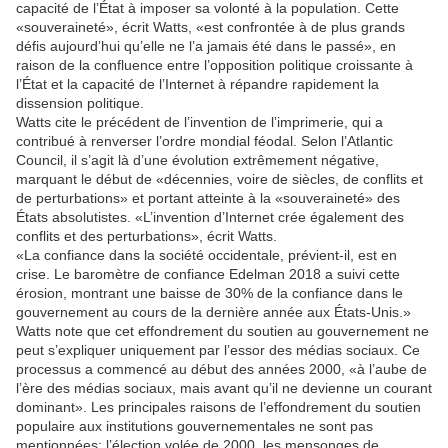
capacité de l’État à imposer sa volonté à la population. Cette
«souveraineté», écrit Watts, «est confrontée à de plus grands
défis aujourd’hui qu’elle ne l’a jamais été dans le passé», en
raison de la confluence entre l’opposition politique croissante à
l’État et la capacité de l’Internet à répandre rapidement la
dissension politique.
Watts cite le précédent de l’invention de l’imprimerie, qui a
contribué à renverser l’ordre mondial féodal. Selon l’Atlantic
Council, il s’agit là d’une évolution extrêmement négative,
marquant le début de «décennies, voire de siècles, de conflits et
de perturbations» et portant atteinte à la «souveraineté» des
États absolutistes. «L’invention d’Internet crée également des
conflits et des perturbations», écrit Watts.
«La confiance dans la société occidentale, prévient-il, est en
crise. Le baromètre de confiance Edelman 2018 a suivi cette
érosion, montrant une baisse de 30% de la confiance dans le
gouvernement au cours de la dernière année aux États-Unis.»
Watts note que cet effondrement du soutien au gouvernement ne
peut s’expliquer uniquement par l’essor des médias sociaux. Ce
processus a commencé au début des années 2000, «à l’aube de
l’ère des médias sociaux, mais avant qu’il ne devienne un courant
dominant». Les principales raisons de l’effondrement du soutien
populaire aux institutions gouvernementales ne sont pas
mentionnées: l’élection volée de 2000, les mensonges de