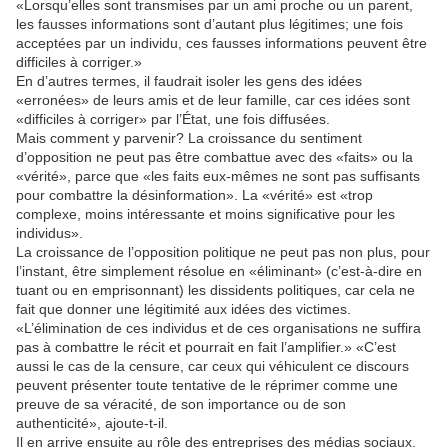
«Lorsqu’elles sont transmises par un ami proche ou un parent,
les fausses informations sont d’autant plus légitimes; une fois
acceptées par un individu, ces fausses informations peuvent être
difficiles à corriger.»
En d’autres termes, il faudrait isoler les gens des idées
«erronées» de leurs amis et de leur famille, car ces idées sont
«difficiles à corriger» par l’État, une fois diffusées.
Mais comment y parvenir? La croissance du sentiment
d’opposition ne peut pas être combattue avec des «faits» ou la
«vérité», parce que «les faits eux-mêmes ne sont pas suffisants
pour combattre la désinformation». La «vérité» est «trop
complexe, moins intéressante et moins significative pour les
individus».
La croissance de l’opposition politique ne peut pas non plus, pour
l’instant, être simplement résolue en «éliminant» (c’est-à-dire en
tuant ou en emprisonnant) les dissidents politiques, car cela ne
fait que donner une légitimité aux idées des victimes.
«L’élimination de ces individus et de ces organisations ne suffira
pas à combattre le récit et pourrait en fait l’amplifier.» «C’est
aussi le cas de la censure, car ceux qui véhiculent ce discours
peuvent présenter toute tentative de le réprimer comme une
preuve de sa véracité, de son importance ou de son
authenticité», ajoute-t-il.
Il en arrive ensuite au rôle des entreprises des médias sociaux.