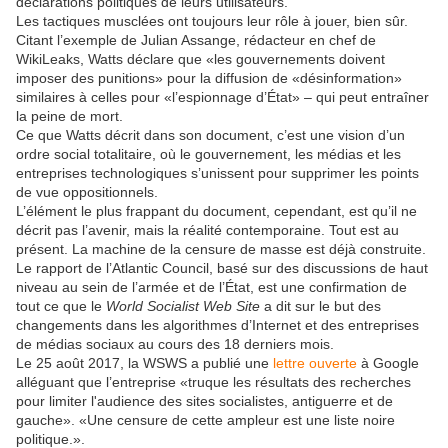
déclarations politiques de leurs utilisateurs.
Les tactiques musclées ont toujours leur rôle à jouer, bien sûr.
Citant l’exemple de Julian Assange, rédacteur en chef de
WikiLeaks, Watts déclare que «les gouvernements doivent
imposer des punitions» pour la diffusion de «désinformation»
similaires à celles pour «l’espionnage d’État» – qui peut entraîner
la peine de mort.
Ce que Watts décrit dans son document, c’est une vision d’un
ordre social totalitaire, où le gouvernement, les médias et les
entreprises technologiques s’unissent pour supprimer les points
de vue oppositionnels.
L’élément le plus frappant du document, cependant, est qu’il ne
décrit pas l’avenir, mais la réalité contemporaine. Tout est au
présent. La machine de la censure de masse est déjà construite.
Le rapport de l’Atlantic Council, basé sur des discussions de haut
niveau au sein de l’armée et de l’État, est une confirmation de
tout ce que le
World Socialist Web Site
a dit sur le but des
changements dans les algorithmes d’Internet et des entreprises
de médias sociaux au cours des 18 derniers mois.
Le 25 août 2017, la WSWS a publié une
lettre ouverte
à Google
alléguant que l’entreprise «truque les résultats des recherches
pour limiter l'audience des sites socialistes, antiguerre et de
gauche». «Une censure de cette ampleur est une liste noire
politique.».