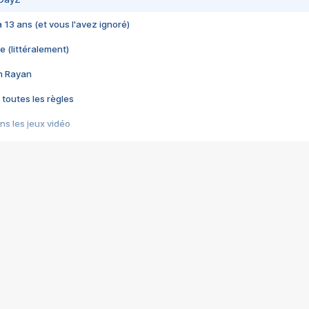
 a 13 ans (et vous l'avez ignoré)
e (littéralement)
im Rayan
 toutes les règles
s les jeux vidéo
us choquant de Rockstar ? - Le scandale BULLY
e plus moche de Steam
du RÊVE tourne au CAUCHEMAR
pendant 8 heures
it… à tort
umiliés par un jeu vidéo
ire - Final Fantasy 8