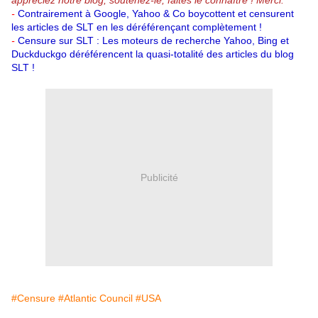
appréciez notre blog, soutenez-le, faites le connaître ! Merci.
-
Contrairement à Google, Yahoo & Co boycottent et censurent
les articles de SLT en les déréférençant complètement !
-
Censure sur SLT : Les moteurs de recherche Yahoo, Bing et
Duckduckgo déréférencent la quasi-totalité des articles du blog
SLT !
Publicité
#Censure
#Atlantic Council
#USA