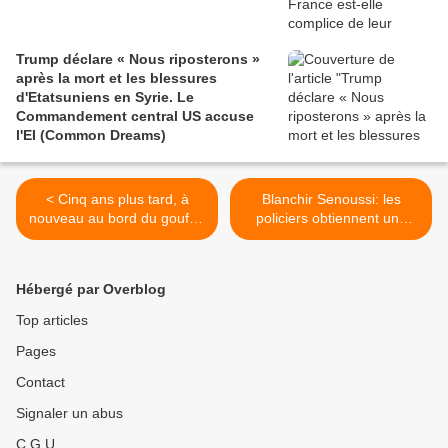
Trump déclare « Nous riposterons »
après la mort et les blessures
d'Etatsuniens en Syrie. Le
Commandement central US accuse
l'EI (Common Dreams)
< Cinq ans plus tard, à
Blanchir Senoussi: les
nouveau au bord du gouffre
policiers obtiennent une
en Syrie (Consortium News)
nouvelle preuve accablante
(Mediapart) >
Hébergé par Overblog
Top articles
Pages
Contact
Signaler un abus
C.G.U.