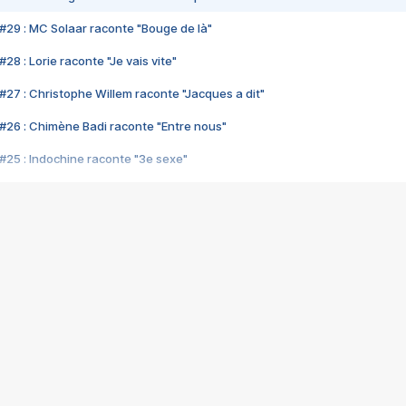
#29 : MC Solaar raconte "Bouge de là"
28 : Lorie raconte "Je vais vite"
#27 : Christophe Willem raconte "Jacques a dit"
#26 : Chimène Badi raconte "Entre nous"
#25 : Indochine raconte "3e sexe"
#24 : Zaho raconte "C'est chelou"
#23 : Patrick Bruel raconte "Au café des délices"
#22 : Kyo raconte "Le chemin"
#21 : Nolwenn Leroy raconte "Cassé"
#20 : Patrick Hernandez raconte "Born to be alive"
#19 : Lorie raconte "Près de moi"
#18 : Michael Jones raconte "A nos actes manqués" (avec Jean-Jacque