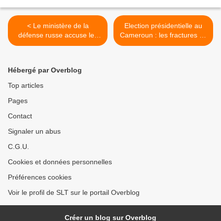
< Le ministère de la
Election présidentielle au
défense russe accuse les
Cameroun : les fractures se
États-Unis de mener un
multiplient (International Isis
programme d'armes
Group) >
biologiques en Géorgie
Hébergé par Overblog
(AMN)
Top articles
Pages
Contact
Signaler un abus
C.G.U.
Cookies et données personnelles
Préférences cookies
Voir le profil de SLT sur le portail Overblog
Créer un blog sur Overblog