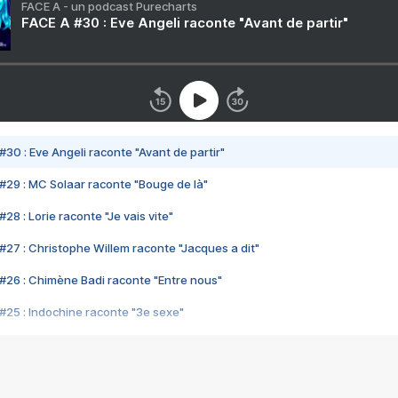
FACE A - un podcast Purecharts
FACE A #30 : Eve Angeli raconte "Avant de partir"
#30 : Eve Angeli raconte "Avant de partir"
#29 : MC Solaar raconte "Bouge de là"
28 : Lorie raconte "Je vais vite"
#27 : Christophe Willem raconte "Jacques a dit"
#26 : Chimène Badi raconte "Entre nous"
#25 : Indochine raconte "3e sexe"
#24 : Zaho raconte "C'est chelou"
#23 : Patrick Bruel raconte "Au café des délices"