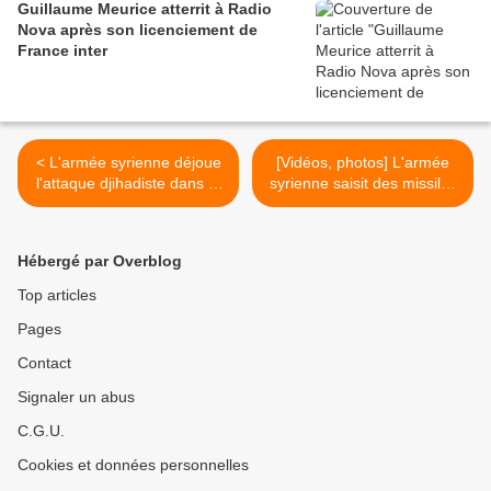
Guillaume Meurice atterrit à Radio
Nova après son licenciement de
France inter
< L'armée syrienne déjoue
[Vidéos, photos] L'armée
l'attaque djihadiste dans le
syrienne saisit des missiles
nord de Hama (AMN)
TOW et d'autres armes
fournies par les États-Unis
dans le sud de la Syrie
Hébergé par Overblog
(Southfront) >
Top articles
Pages
Contact
Signaler un abus
C.G.U.
Cookies et données personnelles