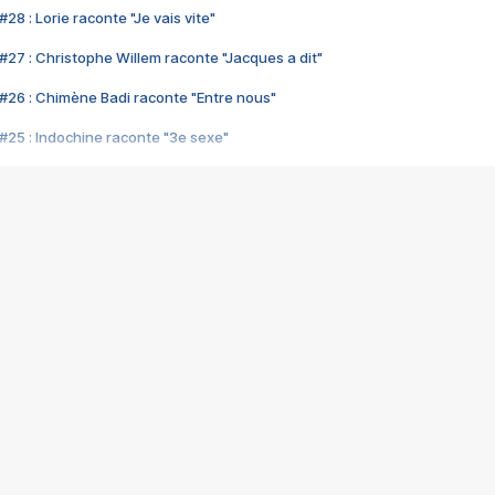
28 : Lorie raconte "Je vais vite"
#27 : Christophe Willem raconte "Jacques a dit"
#26 : Chimène Badi raconte "Entre nous"
#25 : Indochine raconte "3e sexe"
#24 : Zaho raconte "C'est chelou"
#23 : Patrick Bruel raconte "Au café des délices"
#22 : Kyo raconte "Le chemin"
#21 : Nolwenn Leroy raconte "Cassé"
#20 : Patrick Hernandez raconte "Born to be alive"
#19 : Lorie raconte "Près de moi"
#18 : Michael Jones raconte "A nos actes manqués" (avec Jean-Jacque
#17 : Khaled raconte "Aïcha"