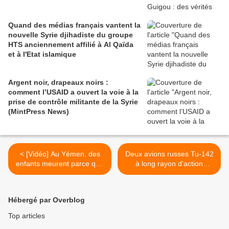
Quand des médias français vantent la
nouvelle Syrie djihadiste du groupe
HTS anciennement affilié à Al Qaïda
et à l'Etat islamique
Argent noir, drapeaux noirs :
comment l’USAID a ouvert la voie à la
prise de contrôle militante de la Syrie
(MintPress News)
< [Vidéo] Au Yémen, des
Deux avions russes Tu-142
enfants meurent parce que
à long rayon d'action
l'aide est bloquée, prévient
survolent les exercices de
l'Unicef (France 24)
l'OTAN (Sputniknews) >
Hébergé par Overblog
Top articles