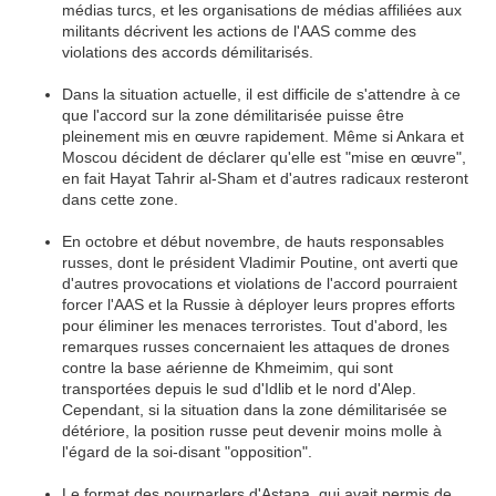
médias turcs, et les organisations de médias affiliées aux
militants décrivent les actions de l'AAS comme des
violations des accords démilitarisés.
Dans la situation actuelle, il est difficile de s'attendre à ce
que l'accord sur la zone démilitarisée puisse être
pleinement mis en œuvre rapidement. Même si Ankara et
Moscou décident de déclarer qu'elle est "mise en œuvre",
en fait Hayat Tahrir al-Sham et d'autres radicaux resteront
dans cette zone.
En octobre et début novembre, de hauts responsables
russes, dont le président Vladimir Poutine, ont averti que
d'autres provocations et violations de l'accord pourraient
forcer l'AAS et la Russie à déployer leurs propres efforts
pour éliminer les menaces terroristes. Tout d'abord, les
remarques russes concernaient les attaques de drones
contre la base aérienne de Khmeimim, qui sont
transportées depuis le sud d'Idlib et le nord d'Alep.
Cependant, si la situation dans la zone démilitarisée se
détériore, la position russe peut devenir moins molle à
l'égard de la soi-disant "opposition".
Le format des pourparlers d'Astana, qui avait permis de