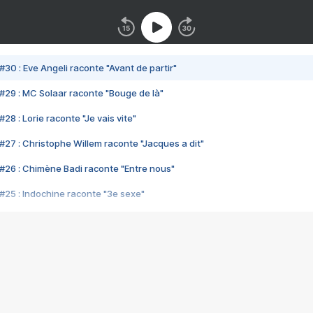
#30 : Eve Angeli raconte "Avant de partir"
#29 : MC Solaar raconte "Bouge de là"
28 : Lorie raconte "Je vais vite"
#27 : Christophe Willem raconte "Jacques a dit"
#26 : Chimène Badi raconte "Entre nous"
#25 : Indochine raconte "3e sexe"
#24 : Zaho raconte "C'est chelou"
#23 : Patrick Bruel raconte "Au café des délices"
#22 : Kyo raconte "Le chemin"
#21 : Nolwenn Leroy raconte "Cassé"