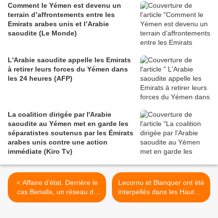
Comment le Yémen est devenu un
terrain d’affrontements entre les
Emirats arabes unis et l’Arabie
saoudite (Le Monde)
L'Arabie saoudite appelle les Emirats
à retirer leurs forces du Yémen dans
les 24 heures (AFP)
La coalition dirigée par l'Arabie
saoudite au Yémen met en garde les
séparatistes soutenus par les Émirats
arabes unis contre une action
immédiate (Kiro Tv)
< Affaire d’état. Derrière le
Lecornu et Blanquer ont été
cas Benalla, un réseau de
interpellés dans les Hautes-
barbouzes (L'Humanité)
Alpes par des "gilets
jaunes" au sujet des