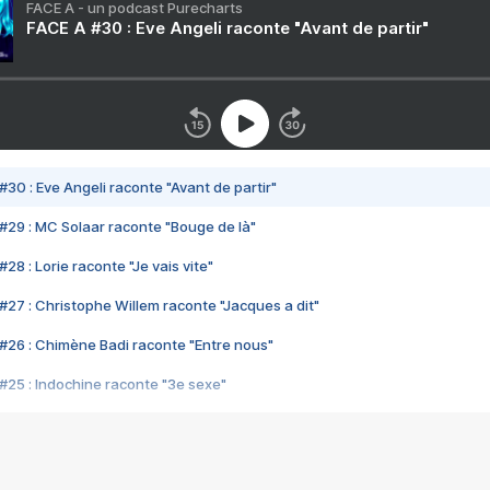
FACE A - un podcast Purecharts
FACE A #30 : Eve Angeli raconte "Avant de partir"
#30 : Eve Angeli raconte "Avant de partir"
#29 : MC Solaar raconte "Bouge de là"
28 : Lorie raconte "Je vais vite"
#27 : Christophe Willem raconte "Jacques a dit"
#26 : Chimène Badi raconte "Entre nous"
#25 : Indochine raconte "3e sexe"
#24 : Zaho raconte "C'est chelou"
#23 : Patrick Bruel raconte "Au café des délices"