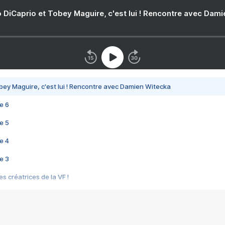
 DiCaprio et Tobey Maguire, c'est lui ! Rencontre avec Dam
bey Maguire, c'est lui ! Rencontre avec Damien Witecka
e 6
e 5
e 4
e 3
s créatrices de la VF !
e 2
e 1