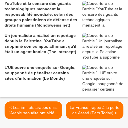
YouTube et la censure des géants
Covid ou les élections
technologiques menacent la
(Judiciary.house.gov)
responsabilité mondiale, selon des
groupes palestiniens de défense des
droits humains (Mondoweiss.net)
Un journaliste a réalisé un reportage
depuis la Palestine. YouTube a
supprimé son compte, affirmant qu'il
était un agent iranien (The Intercept)
L’UE ouvre une enquête sur Google,
soupçonné de pénaliser certains
sites d’information (Le Monde)
< Les Émirats arabes unis,
La France frappe à la porte
l'Arabie saoudite ont aidé le
de Assad (Pars Today) >
gouvernement syrien à
assassiner 80 dirigeants de