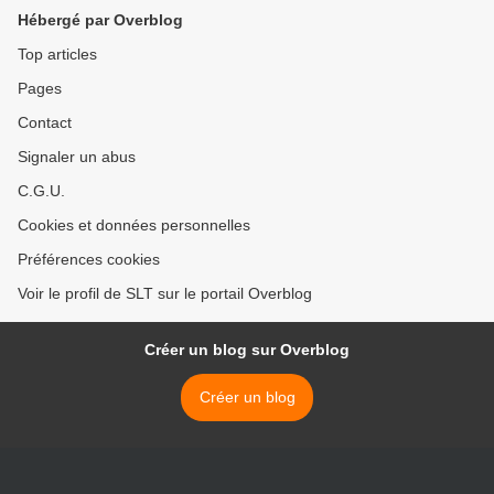
l'opposition selon des
Hébergé par Overblog
médias turcs (AMN)
Top articles
Pages
Contact
Signaler un abus
C.G.U.
Cookies et données personnelles
Préférences cookies
Voir le profil de SLT sur le portail Overblog
Créer un blog sur Overblog
Créer un blog