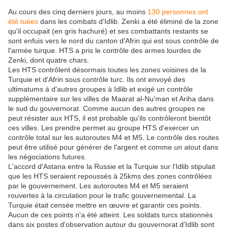
Au cours des cinq derniers jours, au moins
130 personnes ont
été tuées
dans les combats d'Idlib. Zenki a été éliminé de la zone
qu'il occupait (en gris hachuré) et ses combattants restants se
sont enfuis vers le nord du canton d'Afrin qui est sous contrôle de
l'armée turque. HTS a pris le contrôle des armes lourdes de
Zenki, dont quatre chars.
Les HTS contrôlent désormais toutes les zones voisines de la
Turquie et d'Afrin sous contrôle turc. Ils ont envoyé des
ultimatums à d'autres groupes à Idlib et exigé un contrôle
supplémentaire sur les villes de Maarat al-Nu'man et Ariha dans
le sud du gouvernorat. Comme aucun des autres groupes ne
peut résister aux HTS, il est probable qu'ils contrôleront bientôt
ces villes. Les prendre permet au groupe HTS d'exercer un
contrôle total sur les autoroutes M4 et M5. Le contrôle des routes
peut être utilisé pour générer de l'argent et comme un atout dans
les négociations futures.
L'accord d'Astana entre la Russie et la Turquie sur l'Idlib stipulait
que les HTS seraient repoussés à 25kms des zones contrôlées
par le gouvernement. Les autoroutes M4 et M5 seraient
rouvertes à la circulation pour le trafic gouvernemental. La
Turquie était censée mettre en œuvre et garantir ces points.
Aucun de ces points n'a été atteint. Les soldats turcs stationnés
dans six postes d'observation autour du gouvernorat d'Idlib sont