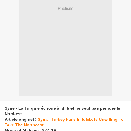
Publicité
Syrie - La Turquie échoue à Idlib et ne veut pas prendre le
Nord-est
Article originel :
Syria - Turkey Fails In Idleb, Is Unwilling To
Take The Northeast
Moon of Alabama, 5.01.19