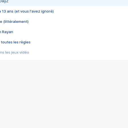
 DayZ
 a 13 ans (et vous l'avez ignoré)
e (littéralement)
im Rayan
 toutes les règles
s les jeux vidéo
us choquant de Rockstar ? - Le scandale BULLY
e plus moche de Steam
du RÊVE tourne au CAUCHEMAR
pendant 8 heures
it… à tort
umiliés par un jeu vidéo
ire - Final Fantasy 8