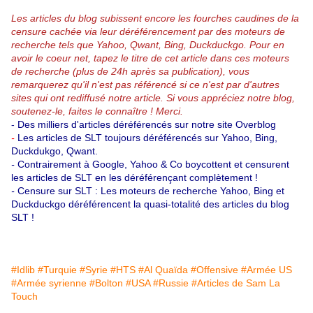
Les articles du blog subissent encore les fourches caudines de la
censure cachée via leur déréférencement par des moteurs de
recherche tels que Yahoo, Qwant, Bing, Duckduckgo.
Pour en
avoir le coeur net, tapez le titre de cet article dans ces moteurs
de recherche (plus de 24h après sa publication), vous
remarquerez qu'il n'est pas référencé si ce n'est par d'autres
sites qui ont rediffusé notre article.
Si vous appréciez notre blog,
soutenez-le, faites le connaître ! Merci.
-
Des milliers d'articles déréférencés sur notre site Overblog
-
Les articles de SLT toujours déréférencés sur Yahoo, Bing,
Duckdukgo, Qwant.
-
Contrairement à Google, Yahoo & Co boycottent et censurent
les articles de SLT en les déréférençant complètement !
-
Censure sur SLT : Les moteurs de recherche Yahoo, Bing et
Duckduckgo déréférencent la quasi-totalité des articles du blog
SLT !
#Idlib
#Turquie
#Syrie
#HTS
#Al Quaïda
#Offensive
#Armée US
#Armée syrienne
#Bolton
#USA
#Russie
#Articles de Sam La
Touch