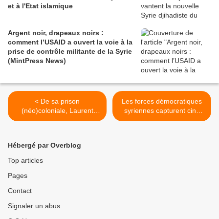
et à l'Etat islamique
Argent noir, drapeaux noirs :
comment l’USAID a ouvert la voie à la
prise de contrôle militante de la Syrie
(MintPress News)
< De sa prison
Les forces démocratiques
(néo)coloniale, Laurent
syriennes capturent cinq
Gbagbo met en cause le
terroristes étrangers, dont
régime néocolonial de la
deux Etatsuniens, dans la
Vème République dans son
vallée de l'Euphrate
Hébergé par Overblog
malheur et celui des
(Southfront) >
"anciennes" colonies
Top articles
françaises d'Afrique.
Pages
Contact
Signaler un abus