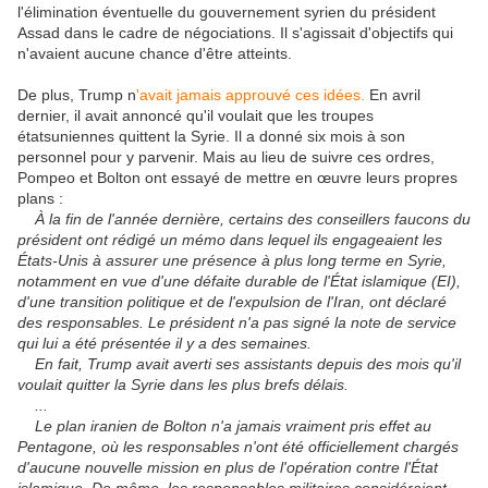
l'élimination éventuelle du gouvernement syrien du président
Assad dans le cadre de négociations. Il s'agissait d'objectifs qui
n'avaient aucune chance d'être atteints.
De plus, Trump n
'avait jamais approuvé ces idées.
En avril
dernier, il avait annoncé qu'il voulait que les troupes
étatsuniennes quittent la Syrie. Il a donné six mois à son
personnel pour y parvenir. Mais au lieu de suivre ces ordres,
Pompeo et Bolton ont essayé de mettre en œuvre leurs propres
plans :
À la fin de l'année dernière, certains des conseillers faucons du
président ont rédigé un mémo dans lequel ils engageaient les
États-Unis à assurer une présence à plus long terme en Syrie,
notamment en vue d'une défaite durable de l'État islamique (EI),
d'une transition politique et de l'expulsion de l'Iran, ont déclaré
des responsables. Le président n'a pas signé la note de service
qui lui a été présentée il y a des semaines.
En fait, Trump avait averti ses assistants depuis des mois qu'il
voulait quitter la Syrie dans les plus brefs délais.
...
Le plan iranien de Bolton n'a jamais vraiment pris effet au
Pentagone, où les responsables n'ont été officiellement chargés
d'aucune nouvelle mission en plus de l'opération contre l'État