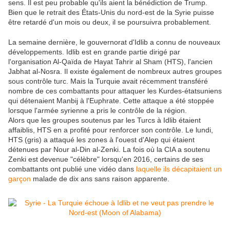
sens. Il est peu probable qu'ils aient la bénédiction de Trump.
Bien que le retrait des États-Unis du nord-est de la Syrie puisse
être retardé d'un mois ou deux, il se poursuivra probablement.
La semaine dernière, le gouvernorat d'Idlib a connu de nouveaux
développements. Idlib est en grande partie dirigé par
l'organisation Al-Qaïda de Hayat Tahrir al Sham (HTS), l'ancien
Jabhat al-Nosra. Il existe également de nombreux autres groupes
sous contrôle turc. Mais la Turquie avait récemment transféré
nombre de ces combattants pour attaquer les Kurdes-étatsuniens
qui détenaient Manbij à l'Euphrate. Cette attaque a été stoppée
lorsque l'armée syrienne a pris le contrôle de la région.
Alors que les groupes soutenus par les Turcs à Idlib étaient
affaiblis, HTS en a profité pour renforcer son contrôle. Le lundi,
HTS (gris) a attaqué les zones à l'ouest d'Alep qui étaient
détenues par Nour al-Din al-Zenki. La fois où la CIA a soutenu
Zenki est devenue "célèbre" lorsqu'en 2016, certains de ses
combattants ont publié une vidéo dans
laquelle ils décapitaient un
garçon
malade de dix ans sans raison apparente.