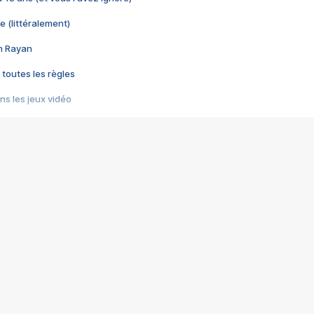
e (littéralement)
im Rayan
 toutes les règles
s les jeux vidéo
us choquant de Rockstar ? - Le scandale BULLY
e plus moche de Steam
du RÊVE tourne au CAUCHEMAR
pendant 8 heures
it… à tort
umiliés par un jeu vidéo
ire - Final Fantasy 8
ti un empire - Age of Empires