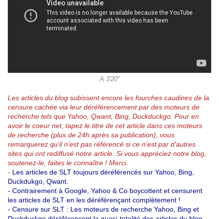
A 3'20"
Les articles du blog subissent encore les fourches caudines de la
censure cachée via leur déréférencement par des moteurs de
recherche tels que Yahoo, Qwant, Bing, Duckduckgo.
Pour en
avoir le coeur net, tapez le titre de cet article dans ces moteurs
de recherche (plus de 24h après sa publication), vous
remarquerez qu'il n'est pas référencé si ce n'est par d'autres
sites qui ont rediffusé notre article.
Si vous appréciez notre blog,
soutenez-le, faites le connaître ! Merci.
-
Les articles de SLT toujours déréférencés sur Yahoo, Bing,
Duckdukgo, Qwant.
-
Contrairement à Google, Yahoo & Co boycottent et censurent
les articles de SLT en les déréférençant complètement !
-
Censure sur SLT : Les moteurs de recherche Yahoo, Bing et
Duckduckgo déréférencent la quasi-totalité des articles du blog