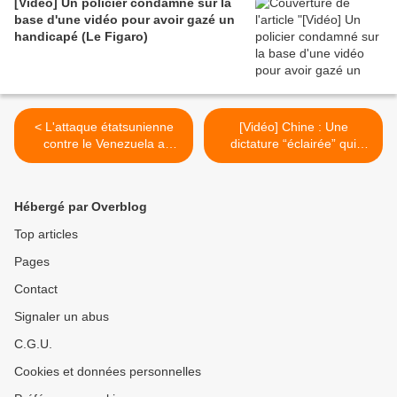
[Vidéo] Un policier condamné sur la
base d'une vidéo pour avoir gazé un
handicapé (Le Figaro)
< L'attaque étatsunienne
[Vidéo] Chine : Une
contre le Venezuela a
dictature “éclairée” qui
déclenché des émeutes en
inspire la France ? (Les
Haïti... (Moon of Alabama)
Crises) >
Hébergé par Overblog
Top articles
Pages
Contact
Signaler un abus
C.G.U.
Cookies et données personnelles