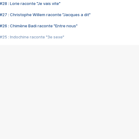
28 : Lorie raconte "Je vais vite"
#27 : Christophe Willem raconte "Jacques a dit"
#26 : Chimène Badi raconte "Entre nous"
#25 : Indochine raconte "3e sexe"
#24 : Zaho raconte "C'est chelou"
#23 : Patrick Bruel raconte "Au café des délices"
#22 : Kyo raconte "Le chemin"
#21 : Nolwenn Leroy raconte "Cassé"
#20 : Patrick Hernandez raconte "Born to be alive"
#19 : Lorie raconte "Près de moi"
#18 : Michael Jones raconte "A nos actes manqués" (avec Jean-Jacque
#17 : Khaled raconte "Aïcha"
#16 : Corneille raconte "Parce qu'on vient de loin"