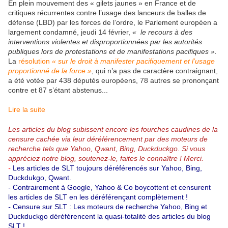
En plein mouvement des « gilets jaunes » en France et de
critiques récurrentes contre l’usage des lanceurs de balles de
défense (LBD) par les forces de l’ordre, le Parlement européen a
largement condamné, jeudi 14 février,
« le recours à des
interventions violentes et disproportionnées par les autorités
publiques lors de protestations et de manifestations pacifiques ».
La
résolution
« sur le droit à manifester pacifiquement et l’usage
proportionné de la force »
,
qui n’a pas de caractère contraignant,
a été votée par 438 députés européens, 78 autres se prononçant
contre et 87 s’étant abstenus...
Lire la suite
Les articles du blog subissent encore les fourches caudines de la
censure cachée via leur déréférencement par des moteurs de
recherche tels que Yahoo, Qwant, Bing, Duckduckgo.
Si vous
appréciez notre blog, soutenez-le, faites le connaître ! Merci.
-
Les articles de SLT toujours déréférencés sur Yahoo, Bing,
Duckdukgo, Qwant.
-
Contrairement à Google, Yahoo & Co boycottent et censurent
les articles de SLT en les déréférençant complètement !
-
Censure sur SLT : Les moteurs de recherche Yahoo, Bing et
Duckduckgo déréférencent la quasi-totalité des articles du blog
SLT !