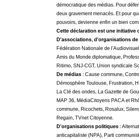
démocratique des médias. Pour défendre
deux gravement menacés. Et pour que 
pouvoirs, devienne enfin un bien co
Cette déclaration est une initiativ
D'associations, d'organisations de 
Fédération Nationale de l'Audiovisuel
Amis du Monde diplomatique, Professio
Ritimo, SNJ-CGT, Union syndicale Sol
De médias
: Cause commune, Contr
Démosphère Toulouse, Frustration, Hors
La Clé des ondes, La Gazette de Gouzy
MAP 36, MédiaCitoyens PACA et Rhôn
commune, Ricochets, Rosalux, Silence,
Regain, TVnet Citoyenne.
D'organisations politiques
: Alterna
anticapitaliste (NPA), Parti communis