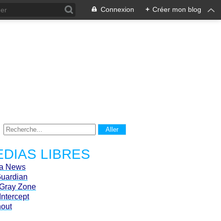
Connexion
+
Créer mon blog
DIAS LIBRES
ca News
Guardian
Gray Zone
Intercept
hout