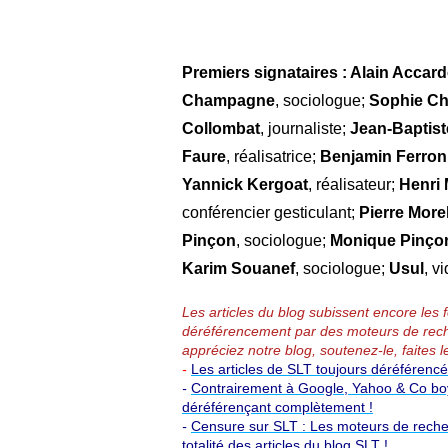
Premiers signataires : Alain Accar
Champagne
, sociologue;
Sophie Ch
Collombat
, journaliste;
Jean-Baptis
Faure
, réalisatrice;
Benjamin Ferron
Yannick Kergoat
, réalisateur;
Henri 
conférencier gesticulant;
Pierre More
Pinçon
, sociologue;
Monique Pinçon
Karim Souanef
, sociologue;
Usul
, v
Les articles du blog subissent encore les
déréférencement par des moteurs de rech
appréciez notre blog, soutenez-le, faites l
-
Les articles de SLT toujours déréférenc
-
Contrairement à Google, Yahoo & Co boyc
déréférençant complètement !
-
Censure sur SLT : Les moteurs de reche
totalité des articles du blog SLT !