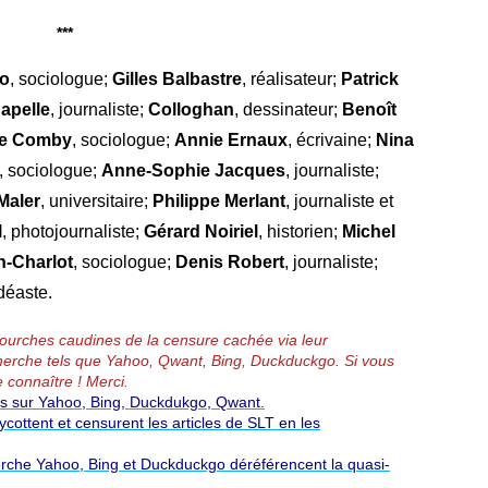
***
do
, sociologue;
Gilles Balbastre
, réalisateur;
Patrick
apelle
, journaliste;
Colloghan
, dessinateur;
Benoît
te Comby
, sociologue;
Annie Ernaux
, écrivaine;
Nina
, sociologue;
Anne-Sophie Jacques
, journaliste;
Maler
, universitaire;
Philippe Merlant
, journaliste et
l
, photojournaliste;
Gérard Noiriel
, historien;
Michel
-Charlot
, sociologue;
Denis Robert
, journaliste;
idéaste.
 fourches caudines de la censure cachée via leur
erche tels que Yahoo, Qwant, Bing, Duckduckgo.
Si vous
e connaître ! Merci.
és sur Yahoo, Bing, Duckdukgo, Qwant.
ottent et censurent les articles de SLT en les
rche Yahoo, Bing et Duckduckgo déréférencent la quasi-