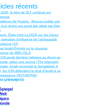
ticles récents
AS GENERALISTES
Spiegel
Welt
igaro
Monde