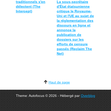
traditionnels s'en
La sous-secrétaire
délectent (The
d'État étatsunienne
Intercept)
critique le Royaume-
Uni et l'UE au sujet de
la réglementation des
discours en ligne et
annonce la
publication de
dossiers sur les
efforts de censure
passés (Reclaim The
Net)
Haut de page
Theme: Autofocus © 2026 - Hébergé par
Overblog