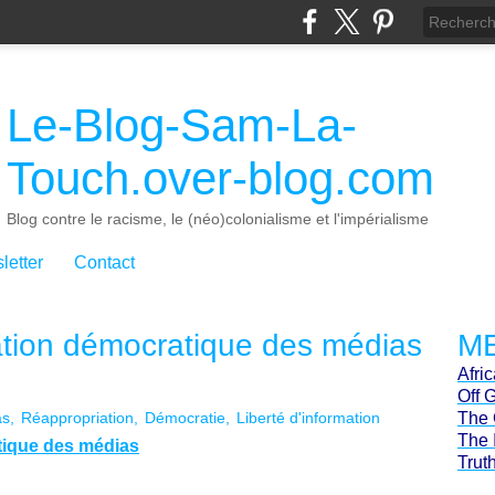
Le-Blog-Sam-La-
Touch.over-blog.com
Blog contre le racisme, le (néo)colonialisme et l'impérialisme
letter
Contact
ation démocratique des médias
ME
Afri
Off 
as
Réappropriation
Démocratie
Liberté d'information
The 
The 
tique des médias
Trut