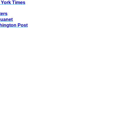
 York Times
ters
huanet
hington Post