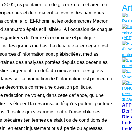
En 2005, ils pointaient du doigt ceux qui mettaient en
Ar
ropéennes et déformaient la révolte des banlieues.
s contre la loi El-Khomri et les ordonnances Macron,
-disant «trop épais et illisible». À l’occasion de chaque
 les gardiens de l’ordre économique et politique.
lifier les grands médias. La défiance à leur égard est
sources d’information sont plébiscitées, médias
rtaines des analyses portées depuis des décennies
esties largement, au-delà du mouvement des gilets
aires sur la production de l’information est pointée du
ose désormais comme une question politique.
 de rédaction ne voient, dans cette défiance, qu’une
MEDI
. Ils éludent la responsabilité qu’ils portent, par leurs
AFP
Der 
ns l’hostilité qui s’exprime contre l’ensemble des
Die 
lus précaires (en termes de statut ou de conditions de
Le F
errain, en étant injustement pris à partie ou agressés.
Le 