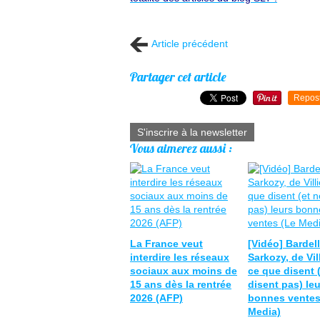
Article précédent
Partager cet article
Repos
S'inscrire à la newsletter
Vous aimerez aussi :
La France veut
[Vidéo] Bardell
interdire les réseaux
Sarkozy, de Vill
sociaux aux moins de
ce que disent 
15 ans dès la rentrée
disent pas) le
2026 (AFP)
bonnes ventes
Media)