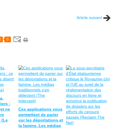
Article suivant
t
0
a,
iers :
(et ne
Ces applications vous
urs
permettent de parier
 (Le
sur les déportations et
la famine. Les médias