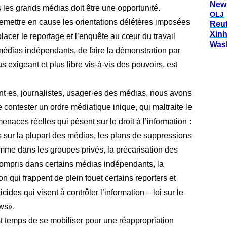
New
les grands médias doit être une opportunité.
OLJ
remettre en cause les orientations délétères imposées
Reu
Xin
eplacer le reportage et l’enquête au cœur du travail
Was
 médias indépendants, de faire la démonstration par
s exigeant et plus libre vis-à-vis des pouvoirs, est
nt·es, journalistes, usager·es des médias, nous avons
e contester un ordre médiatique inique, qui maltraite le
enaces réelles qui pèsent sur le droit à l’information :
 sur la plupart des médias, les plans de suppressions
mme dans les groupes privés, la précarisation des
y compris dans certains médias indépendants, la
ion qui frappent de plein fouet certains reporters et
icides qui visent à contrôler l’information – loi sur le
ews».
st temps de se mobiliser pour une réappropriation