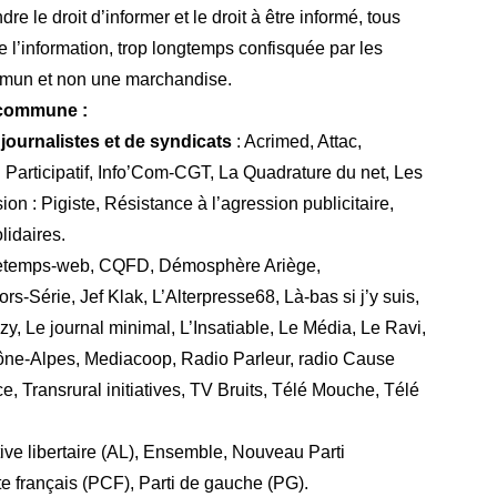
 le droit d’informer et le droit à être informé, tous
l’information, trop longtemps confisquée par les
mmun et non une marchandise.
e commune :
journalistes et de syndicats
: Acrimed, Attac,
 Participatif, Info’Com-CGT, La Quadrature du net, Les
n : Pigiste, Résistance à l’agression publicitaire,
idaires.
etemps-web, CQFD, Démosphère Ariège,
-Série, Jef Klak, L’Alterpresse68, Là-bas si j’y suis,
, Le journal minimal, L’Insatiable, Le Média, Le Ravi,
e-Alpes, Mediacoop, Radio Parleur, radio Cause
 Transrural initiatives, TV Bruits, Télé Mouche, Télé
tive libertaire (AL), Ensemble, Nouveau Parti
te français (PCF), Parti de gauche (PG).