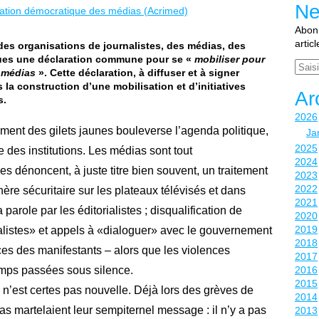
Ne
Abonn
artic
des organisations de journalistes, des médias, des
ques une déclaration commune pour se «
mobiliser pour
Email
 médias
». Cette déclaration, à diffuser et à signer
la construction d’une mobilisation et d’initiatives
Ar
s.
2026
ent des gilets jaunes bouleverse l’agenda politique,
Ja
2025
 des institutions. Les médias sont tout
2024
nes dénoncent, à juste titre bien souvent, un traitement
2023
2022
hère sécuritaire sur les plateaux télévisés et dans
2021
 parole par les éditorialistes ; disqualification de
2020
2019
éalistes» et appels à «dialoguer» avec le gouvernement
2018
es des manifestants – alors que les violences
2017
temps passées sous silence.
2016
2015
 n’est certes pas nouvelle. Déjà lors des grèves de
2014
s martelaient leur sempiternel message : il n’y a pas
2013