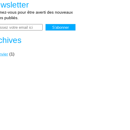
wsletter
ez-vous pour être averti des nouveaux
les publiés.
chives
nvier
(1)