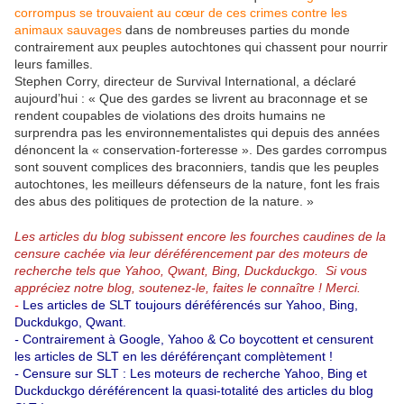
corrompus se trouvaient au cœur de ces crimes contre les
animaux sauvages
dans de nombreuses parties du monde
contrairement aux peuples autochtones qui chassent pour nourrir
leurs familles.
Stephen Corry, directeur de Survival International, a déclaré
aujourd’hui : « Que des gardes se livrent au braconnage et se
rendent coupables de violations des droits humains ne
surprendra pas les environnementalistes qui depuis des années
dénoncent la « conservation-forteresse ». Des gardes corrompus
sont souvent complices des braconniers, tandis que les peuples
autochtones, les meilleurs défenseurs de la nature, font les frais
des abus des politiques de protection de la nature. »
Les articles du blog subissent encore les fourches caudines de la
censure cachée via leur déréférencement par des moteurs de
recherche tels que Yahoo, Qwant, Bing, Duckduckgo.
Si vous
appréciez notre blog, soutenez-le, faites le connaître ! Merci.
-
Les articles de SLT toujours déréférencés sur Yahoo, Bing,
Duckdukgo, Qwant.
-
Contrairement à Google, Yahoo & Co boycottent et censurent
les articles de SLT en les déréférençant complètement !
-
Censure sur SLT : Les moteurs de recherche Yahoo, Bing et
Duckduckgo déréférencent la quasi-totalité des articles du blog