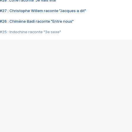
28 : Lorie raconte "Je vais vite"
#27 : Christophe Willem raconte "Jacques a dit"
#26 : Chimène Badi raconte "Entre nous"
#25 : Indochine raconte "3e sexe"
#24 : Zaho raconte "C'est chelou"
#23 : Patrick Bruel raconte "Au café des délices"
#22 : Kyo raconte "Le chemin"
#21 : Nolwenn Leroy raconte "Cassé"
#20 : Patrick Hernandez raconte "Born to be alive"
#19 : Lorie raconte "Près de moi"
#18 : Michael Jones raconte "A nos actes manqués" (avec Jean-Jacque
#17 : Khaled raconte "Aïcha"
#16 : Corneille raconte "Parce qu'on vient de loin"