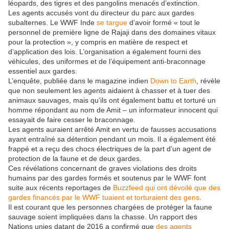
léopards, des tigres et des pangolins menacés d’extinction.
Les agents accusés vont du directeur du parc aux gardes
subalternes. Le
WWF
Inde
se targue
d’avoir formé « tout le
personnel de première ligne de Rajaji dans des domaines vitaux
pour la protection », y compris en matière de respect et
d’application des lois. L’organisation a également fourni des
véhicules, des uniformes et de l’équipement anti-braconnage
essentiel aux gardes.
L’enquête, publiée dans le magazine indien
Down to Earth
, révèle
que non seulement les agents aidaient à chasser et à tuer des
animaux sauvages, mais qu’ils ont également battu et torturé un
homme répondant au nom de Amit – un informateur innocent qui
essayait de faire cesser le braconnage.
Les agents auraient arrêté Amit en vertu de fausses accusations
ayant entraîné sa détention pendant un mois. Il a également été
frappé et a reçu des chocs électriques de la part d’un agent de
protection de la faune et de deux gardes.
Ces révélations concernant de graves violations des droits
humains par des gardes formés et soutenus par le
WWF
font
suite aux récents reportages de
Buzzfeed qui ont dévoilé que des
gardes financés par le
WWF
tuaient et torturaient des gens
.
Il est courant que les personnes chargées de protéger la faune
sauvage soient impliquées dans la chasse. Un rapport des
Nations unies datant de 2016 a confirmé que
des agents