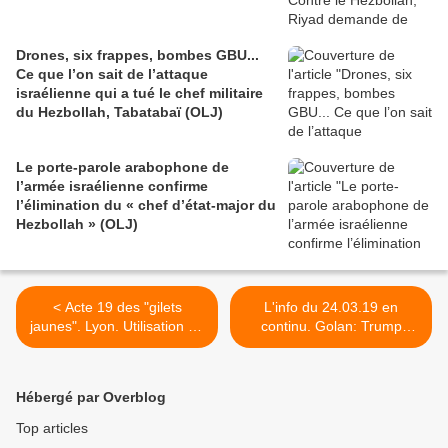
Drones, six frappes, bombes GBU...
Ce que l’on sait de l’attaque
israélienne qui a tué le chef militaire
du Hezbollah, Tabatabaï (OLJ)
Le porte-parole arabophone de
l’armée israélienne confirme
l’élimination du « chef d’état-major du
Hezbollah » (OLJ)
< Acte 19 des "gilets
L'info du 24.03.19 en
jaunes". Lyon. Utilisation de
continu. Golan: Trump
"bombes à excrément"
signera lundi la
contre la police (Vidéo)
reconnaissance de la
souveraineté israélienne
Hébergé par Overblog
selon Israël; Xi Jinping en
visite d'Etat en France;
Top articles
Frappes israéliennes à