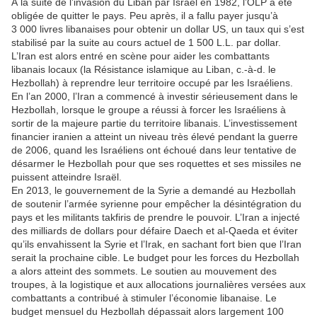
À la suite de l’invasion du Liban par Israël en 1982, l’OLP a été
obligée de quitter le pays. Peu après, il a fallu payer jusqu’à
3 000 livres libanaises pour obtenir un dollar US, un taux qui s’est
stabilisé par la suite au cours actuel de 1 500 L.L. par dollar.
L’Iran est alors entré en scène pour aider les combattants
libanais locaux (la Résistance islamique au Liban, c.‑à‑d. le
Hezbollah) à reprendre leur territoire occupé par les Israéliens.
En l’an 2000, l’Iran a commencé à investir sérieusement dans le
Hezbollah, lorsque le groupe a réussi à forcer les Israéliens à
sortir de la majeure partie du territoire libanais. L’investissement
financier iranien a atteint un niveau très élevé pendant la guerre
de 2006, quand les Israéliens ont échoué dans leur tentative de
désarmer le Hezbollah pour que ses roquettes et ses missiles ne
puissent atteindre Israël.
En 2013, le gouvernement de la Syrie a demandé au Hezbollah
de soutenir l’armée syrienne pour empêcher la désintégration du
pays et les militants takfiris de prendre le pouvoir. L’Iran a injecté
des milliards de dollars pour défaire Daech et al-Qaeda et éviter
qu’ils envahissent la Syrie et l’Irak, en sachant fort bien que l’Iran
serait la prochaine cible. Le budget pour les forces du Hezbollah
a alors atteint des sommets. Le soutien au mouvement des
troupes, à la logistique et aux allocations journalières versées aux
combattants a contribué à stimuler l’économie libanaise. Le
budget mensuel du Hezbollah dépassait alors largement 100