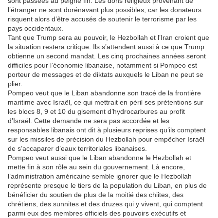
sont passées au peigne fin. Les dons religieux provenant de
l’étranger ne sont dorénavant plus possibles, car les donateurs
risquent alors d’être accusés de soutenir le terrorisme par les
pays occidentaux.
Tant que Trump sera au pouvoir, le Hezbollah et l’Iran croient que
la situation restera critique. Ils s’attendent aussi à ce que Trump
obtienne un second mandat. Les cinq prochaines années seront
difficiles pour l’économie libanaise, notamment si Pompeo est
porteur de messages et de diktats auxquels le Liban ne peut se
plier.
Pompeo veut que le Liban abandonne son tracé de la frontière
maritime avec Israël, ce qui mettrait en péril ses prétentions sur
les blocs 8, 9 et 10 du gisement d’hydrocarbures au profit
d’Israël. Cette demande ne sera pas accordée et les
responsables libanais ont dit à plusieurs reprises qu’ils comptent
sur les missiles de précision du Hezbollah pour empêcher Israël
de s’accaparer d’eaux territoriales libanaises.
Pompeo veut aussi que le Liban abandonne le Hezbollah et
mette fin à son rôle au sein du gouvernement. Là encore,
l’administration américaine semble ignorer que le Hezbollah
représente presque le tiers de la population du Liban, en plus de
bénéficier du soutien de plus de la moitié des chiites, des
chrétiens, des sunnites et des druzes qui y vivent, qui comptent
parmi eux des membres officiels des pouvoirs exécutifs et