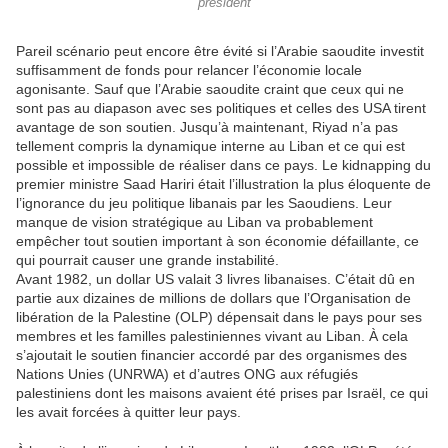
président
Pareil scénario peut encore être évité si l’Arabie saoudite investit
suffisamment de fonds pour relancer l’économie locale
agonisante. Sauf que l’Arabie saoudite craint que ceux qui ne
sont pas au diapason avec ses politiques et celles des USA tirent
avantage de son soutien. Jusqu’à maintenant, Riyad n’a pas
tellement compris la dynamique interne au Liban et ce qui est
possible et impossible de réaliser dans ce pays. Le kidnapping du
premier ministre Saad Hariri était l’illustration la plus éloquente de
l’ignorance du jeu politique libanais par les Saoudiens. Leur
manque de vision stratégique au Liban va probablement
empêcher tout soutien important à son économie défaillante, ce
qui pourrait causer une grande instabilité.
Avant 1982, un dollar US valait 3 livres libanaises. C’était dû en
partie aux dizaines de millions de dollars que l’Organisation de
libération de la Palestine (OLP) dépensait dans le pays pour ses
membres et les familles palestiniennes vivant au Liban. À cela
s’ajoutait le soutien financier accordé par des organismes des
Nations Unies (UNRWA) et d’autres ONG aux réfugiés
palestiniens dont les maisons avaient été prises par Israël, ce qui
les avait forcées à quitter leur pays.